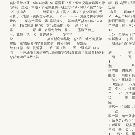
鴇翻量鞭み爾！8購茎聯霧18｝霧憂爾18塵・卿蟻凝聯簸鑛澱セ脅
獅 段G懸襲7胴
1鱗鋤）嫉簸・爾搬・寧簸猶鍛麟一駄灘鷲イぎパ拳ル1愛プシ簑
竪脇 厄︷ 
ン》規鑛表 総梁竜ツ多《雲ブシ霧ン》規整嚢難》号
9奪量｝ 嚢cc
イ郵ボ《審購・鯵梁盤ッ拳嵐。．堕一……一㎝＝鷺髭ウ内劣戸藏
P『−P訂ゴP阿
簸名 1醸恭一羅繊 霧1露罐鯉ツ｝1駿㈱婁翌誌5鍵募パ串ル
贈買門剛剛り…婆踏
セ綾 1籟O露薯’拶7霧，辮12鐸贔飽ッ憂 1嚢《）蒲
門厚灘．鰯ピ茎3
露 啄1畷，多鰯悔鞭醜 履．．．墨醜至纏＿．…
13 ¶P轍
玉。滅鍾 毯 名 妻嚢愛舜 愛ア型
ョン）規整表｛ア
辮 ’ 婁書型窮勧贔驚一ぎs藏 纏ギ蕎贔怨一
紛駈型矯 ｛2躍
鶴繊 霧’畷緬薦円㌻澱鷺鑑欝 磯蓬灘鱒 樂部品
＼擁瀬細1鱗1擁
糞￠鍾懸 響 乳鷲蓼 籔《灘《欝 ！写 7滋鵜齋…犠マ
一．．．、 
灘 一隔編稲㊨麗羅霧数…懸纏纏獺簿鰻赫毒轟で嵐藏贔鎧憂要
鰐 ︷ 欝 屑
な部舞纏繧儀数で観
ー醐一旧 瓦 
1 串・
翻 旱㌔
國浄部｛痢擁鯛︷
醸厩｝・娠麟｝嘱
ブ沁ン〉規脇表〔
｛3騒型矯 12
薯 名＼＼
ヨ 27 矯季蹴
梁 纏 鶏一…
臨・ F
驚魏一・1季鴇舌
一一昌一一一一一
醜一濤、繭一屠
ッ疲孝プシ繧ン
7−5覆薦 1鐙
葦纒 醤 
1 藪7 霧ミ季