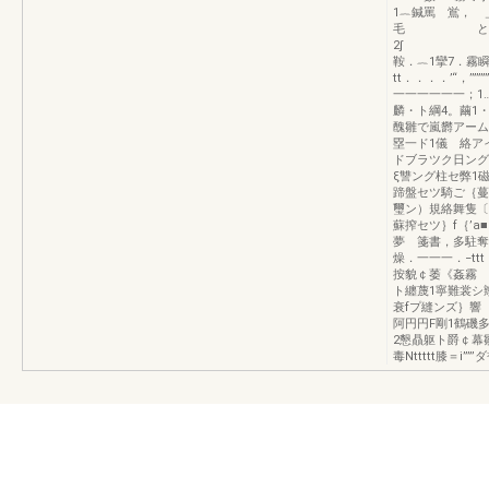
1︷鍼罵 鴬，
毛 と轟轟一｝
2∫ ’ 
鞍．︷1攣7．霧
tt．．．．’“，’
一一一一一一；1
麟・ト綱4。繭1
醜雛で嵐欝アー
塁一ド1儀 絡ア
ドブラツク日ン
ξ讐ング柱セ弊1
蹄盤セツ騎ご｛蔓
璽ン）規絡舞隻〔
蘇搾セツ｝f｛’a
夢 箋書，多駐奪
燥．一一一．−tt
按貌￠萎《姦霧 
ト纏蔑1寧難裳シ
衰fプ縫ンズ｝響
阿円円F剛1鶴磯
2懇贔躯ト爵￠
毒Nttttt膝＝i