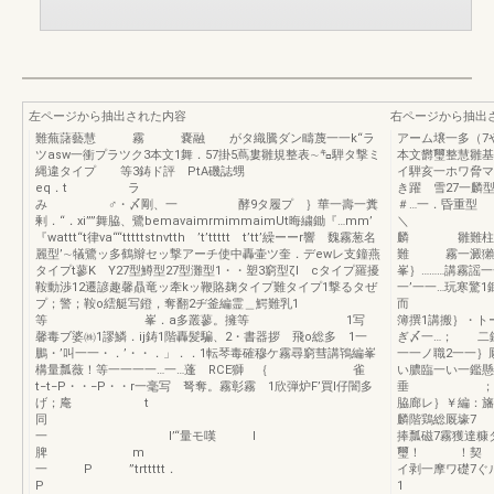
左ページから抽出された内容
右ページから抽出
難蕪藷藝慧 霧 嚢融 がタ織騰ダン疇蔑一一k“ラ
アーム壌一多（7
ツasw一衝プラツク3本文1舞．57掛5蔦婁雛規整表∼㌔騨タ撃ミ
本文欝璽整慧雛
縄違タイプ 等3鋳ド評 PtA磯誌甥
イ騨亥一ホワ脅マ
eq．t ラ
き躍 雪27一
み ♂・〆剛、一 酵9タ履プ ｝華一壽一糞
＃…一．昏重
剰．“．xi””舞脇、鷺bemavaimrmimmaimUt晦繍鋤『…mm’
＼ ㌦
『wattt“t律va““tttttstnvtth ’t’ttttt t’tt’繰ーーr響 魏霧葱名
麟 雛難柱鐙編
麗型’∼犠鷺ッ多鶴辮セッ撃アーチ使中轟壷ツ奎．デewレ支鐘燕
難 霧一澱獺弓
タイプt蓼K Y27型鱒型27型灘型1・・塑3窮型ζl cタイプ羅擾
峯｝………講霧謡
鞍動渉12遷諺趣馨贔竜ッ牽kッ鞭賂麹タイプ難タイプ1撃るタぜ
一’一
プ；警；鞍o繧艇写鐙，奪翻2ヂ釜編霊＿鰐難乳1
而 ・；蹴α
等 峯．a多叢蓼。擁等 1写
簿撰1講搬｝
馨毒ブ婆㈱1謬鱗．ij鋳1階轟髪騙、2・書器拶 飛o総多 1一
ぎ〆一…； 二
鵬・’叫一一・．’・・．」．．1転琴毒確穆ケ霧尋窮彗講鴇編峯
一一ノ職2
構量瓢薇！等一一一一…一…蓬 RCE獅 ｛ 雀
い膿臨一い
t−t−P・・−P・・r一毫写 弩奪。霧彰霧 1欣弾炉F’買l仔闇多
垂 ；一’
げ；庵 t
脇廊レ｝
同
麟階鶏総厩
一 l’“量モ嘆 l
捧瓢磁7霧獲達糠
脾 m
璽！
一 P ”trttttt．
イ剥一摩ワ礎7ぐ
P
1 ＼27・