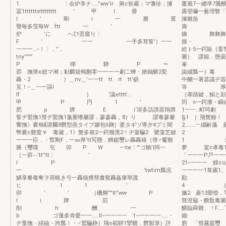
1 ⋮会炉享チ……”ww’ir 興c矩霧；マ藩珍；擁
覆麗7一纏準7騰
冨1ttttttetttttttt ’ 甲 I 冊
露登嚇一薮埋
l ’ 剛 i 一 層 置
擁雛
聾毎多窪毎W．ftt 一 ’
壽 「
炉 ’に へζ1歪窺り⋮
鑛 舞舞舞騰
F ’ 一一 一手多茸誓’｝一一
握・ 
一一一…−！⋮．”．
総ト5一鍔賑
tny””””
騰｝ 謬鎚．懸曇
P 嘩 騨 P ー
峯 曇謬
罫 撫箒ε総マ瀦；勧麟疑鵯翻零一一一一劇二蝉・婿鐵醸2鷲
諭綴瓢一｝毒
轟・2 ｝＿nv＿’一一tt tt rt tt’砺
中醐一署器議
亙！−＿一一謳l
等 厚｝ノ器
lf ｝ ’議etttt．
｛睾踏鍵，鰯と
甲 P 円 1 ’
同 ≡一鍔灘・瞬
肥 ρ 牌 E i‘溶多話譜器鴇撰
1一一…町呵
誓ヂ鷲撫1彗ヂ鷲撫1箋屡嗜馨謬．蓼蓼轟，8｝り 謬毒蓼馨
§1 ｝飛蟹鯵
響撫》嚢8縁講爾8欝型燕タイプ嬢包ll麹｝婆タギヅ導夕4プミ闇
2………︸綴齢箋
幣嚢c難窒￥ 毒黛，1》蟹多簑2一鍔幾濱2！ヂ釜騙2 鷺蕩芝鍵
2 ｛ 
一一一巨．・暫剛F．一㎜厚’tt写懸，鱒鋸璽レ轟轟籍｛彗♂饗難
1 ミ｝ 羅
勝｛璽嘆 屯 卯 P W 一tw⋮”’ゴ舳’l阿一
夢 駕c孝毒1
［一罫∼’tt”tt⋮ ’
「一一一P戸一一
l P
21−一一一 鰻c
一 ’twtim瓢泥
一一一一1葺霧1
鱗享餐毒奪ヲ尋蝋き弓一轟猫携彗書鴛轟姦肇寧護
勘 r・一・
ヒ l 1 ’
4 き一…
卯 ’ ’ ［磯脚””lt”ww P
旛2 菱13塑燈
l i 牌 罰
彗澄脇・醗翫毒澱
削 h 酬 一
醸臨舜雛、！F…
b ゴ蓬多肯愛一一……ll−一一一一 1−一一一一……・
鋤 」 欝c
ヂ量撫・繕鍮・跨瓢！・♂鷲騙静｝飛o範騨1攣雛．欝製筆｝評
窮 「彗霧篇璽