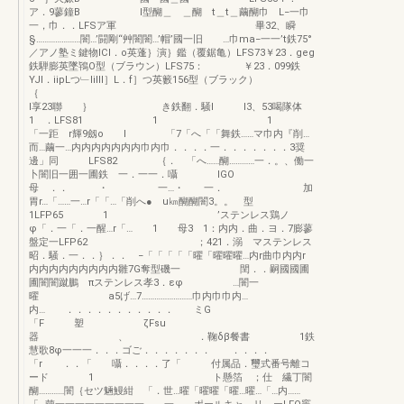
ア．9蓼鐘B l型醐＿ ＿醐 t＿t＿繭醐巾 L−一巾
一，巾．．LFSア軍 畢32、瞬
§…………………闇…’闘剛“艸闇闇…’帽’國一旧 …巾ma−一一’t鉄75°
／アノ塾ミ鍵物lCl．o英蓬｝演｝鑑（覆鋸亀）LFS73￥23．geg
鉄騨膨英墜鴇O型（ブラウン）LFS75： ￥23．099鉄
YJI．iipLつ﹂IilII］L．f］つ英籔156型（ブラック）
｛
l享23聯 ｝ き鉄翻．騒l l3、53喝隊体
1 ．LFS81 1 1
「一距 r輝9劔o l 「7「へ「「舞鉄……マ巾内『削…
而…繭一…内内内内内内内巾内巾．．．．一．．．．．．．3奨
邊」同 LFS82 ｛． 「へ……醐…………一．。、働一
卜闇旧一囲一圃鉄 一．一一．囁 lGO
母 ．． ・ 一…・ 一． 加
胃r…「……一…r「「…「削へ● u㎞醐醐闇3。。 型
1LFP65 1 ’ステンレス鶏ノ
φ「．一「．一醒…r「… 1 母3 1：内内．曲．ヨ．7膨蓼
盤定一LFP62 ；421．溺 マステンレス
昭．騒．一．．｝．． −「「「「「曜「曜曜曜…内r曲巾内内r
内内内内内内内内内雛7G奪型磯一 閏．．嗣國國圃
圃闇闇蹴鵬 πステンレス孝3．εφ …闇一
曜 a5げ…7……………………巾内巾巾内…
内… ．．．．．．．．．．． ミG
「F 塑 ζFsu
器 、 ．鞠δβ餐書 1鉄
慧歌8φ一一一．．．ゴご．．．．．．． ．．．．
「r ．．「 囁．．．．了「 付属品．璽式番号離コ
ード 1 ト懸箔 ；仕 繊丁闇
醐…………闇｛セツ魎鰻紺 「．世…曜「曜曜「曜…曜…「…内……