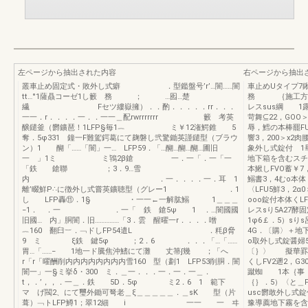
左ページから抽出された内容
右ページから抽出
叢車止め固定式・敗外し式癖 ．型鑑盤号’r’…闇……闇
車止めUタイプ
tt…°1薩贔コーゼ1し籔 務 ； …囮…楚
務 ｛施工方式
繊 Fセツ縷嶽擁）．．酌．．．．．rr．．．
レスsus綱 1
一一．r．．．．一．．一一＿配rwrrrrrrr 籔 考英
苛舞⊆22，GO
醸鑓釜（欝鑛琶！1LFP§毎1︷ ミ￥12潅鰐錐 5
辱，鱈の本棒罷FU
奪．5φ331 鐘一F難駕鍔葛にて麹磐し弐驚鋤英謹鑓型（ブラウ
響3，200
ン）1 醐「……「闇」一… LFP59．「…醐…醐…醐…圃旧
象外し式錠付 1畢
一 」1ミ ミ鴇2β鎗 一．一「．一「一
地下箱を含むス
「鉄 鎗聯 ；3．9…雪
本鰍しFVO蓄￥
内 ．一．．．．一．耳 1
鰯書3，4むo本体
離’畷鮮P∴に徴外し式嘗英鑛聴型（グレー1 ．1
〈LFU5鮮3，2α
し LFP轟⑪．1§ ・一一←一解肱鰯 1＿＿＿
ooo錠付本体くL
−1． ．一 ．一「 鉄 鎗5ψ 1 ．…闇國國
レスsり5A27酵固
旧國… 内」胴闇．旧……………「3．雲 醒曜一r．．．．噌
1φ6￡．5）sり
︷160 翻臼︸．﹁ドしFP54遣L ．粍β脅
4G．〔購〉＋地下
9 ミ ξ鉄 鍵5φ ；2．6 ．．．「…「……
o取外し式錠醤婦5
胃…「……− 1地一ド騰焦沖鰭にて灘 丈箒∫幾 ；「へ
〔｝〉 擬華罫罵
r「r「曜酬削内内内内内内内内雪160 型（劃1 LFP53削胴．闇
くしFV2遡2，
闇一」一§ミ挙δ・300 ミ．＿一．．．一．一．一＿．
蹴蜘 1本｛事〈
t，．’，，．一＿．鉄 5D．5φ ミ2．6 1 範下
｛｝．5）〈と＿
マ げ閥2、にて璽外鋤可弩老＿ξ＿＿＿＿＿．＿sK 型（片
usc欝敢外し式錠
葺）﹁トLFP鱒1；翠12細 i 一一 一 ヰ
豫導薦地下霧を含