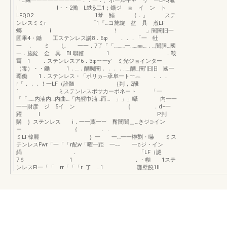
「…繭一一一一一一一一一．．一．、ポールキャ リ ーLFQ竈
l l・・2働 L鉄§二1；鑛ジ ョ イ ン ト
LFQO2 1琴 鰯 ｛．」 ステ
ンレスミミr 「1『…コ施錠 盆 具 煮LF
螂 i ！ 」闇闇旧一
圃畢4・鋤 工ステンレス講8．6φ ．．．「一 牡
一 ． ミ し 一一．7了「「………一……㎜…．…闇胴…國
﹁．施錠 金 具 BL聯嬉 1 ．鞍
爾 1 ．ステンレスア6．3φ︸一y’ ミ光ジョインター
（毒）・・鋤 1．…．醐醐闇．．．．……醐…闇’旧旧 國一
覇働 1．ステンレス・「ポリヵ∼承阜一ト︸︷ ．．．
r「．．．！一LF（詮髄 ｛判，2醗
1 ミステンレスポサカーポネート… 「一
「「……内油内…内曲…「内醒巾油…而… 」」」囁 内一一
一一財彦 ジ 5イ ン ｛ ．d−一
躍 l P判
購 ｝ステンレス i．一一藁一︸ 酎闇闇＿…きジ∋イン
ー ｛ ．．
ミLF韓麗 ｝一 一…一一榊劉・嚇 ミス
テンレスFwr「一「「r配w「曜一距 一︷ 一cジ・イン
絹 ． 「LF（謎
7＄ 1 ．・糊 1ステ
ンレスFI一「「 rr「「「r…了 …1 灘壁饒1II