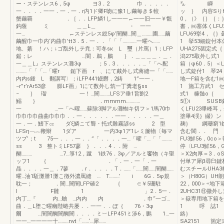
ー・ステンレス6，5φ ヨ3．2 巾．．．．．
㌦ 瞬 聡
一．．．．一一．一．一．r内1ド卿F吻に豫1し繭毎き＄較
ッ ｝ 内容SりH
蟹繭覇 ．［．．LFP鱗1し一一一←一一旧一一￥甑
0，（》｛｝｛：
鈎蔭 ミ ＿＿L＿ ・ 一一
書，㈱塞体くLFU
一… ←ステンレス総5φ’闇醐…闇＿………圃……繭
LFU69挙4，｛
繭醒巾一巾内‘内曲巾’tt3．5．一．．「「「…………一曜へ……
1 挙53細錠付本
地、纂 ！ハ；↓ゴ翫外しテ尭：可冬sκ L 璽（片罵）1；LFP
UHA275固定式
鋸；レ …闇．鵜，鵬 ｝．＿＿＿＿．＿．
潟275取外し式1
一＿＿L』ステンレス灘3φ ；5．3．．．．．…「「へ配
箱（φ60．5）＜L
………「「「…「曜r 鎚下画 r 、にて戴外し式蒋縫一「「……
し式錠付1 琴24
内内s鍾 L 翻講写〉；iLFP441罎欝，2鋳 1”一一．
地一F箱を含む1
−r”r’rAr53彦 膨LF画」1にて数外し筑一丁糞老§ss
1 施工方武1 
− ｝ 瑠 一！…闇………LFSア垂1旨劉2
式1 糠髄o｛ 
鰯 ｝ ．mmmm…………
5①i SUS
一 …一「へ曜……蘇除3脚アル灘蜘キ切フ＞1馬70巾
くLFU23畢峰耳
巾巾巾巾曲曲巾巾巾．．一．．．．．．一一．．．．．一＿
塗畢4渓｝綴》ン
一．一．鰭下㏄ ダξ鱗こて聾・托式難霧諺ss 2 型
麹｝ 綱珊窮1錠
LFSη﹁︷鞭辮 1ダア 一内3φ1ア1レミ簾物〔毎マ
含む闇．． 門 
ツプ’；t 75一．．．一．．”「．．．．一…「曜「…「「………
FU3鮮56，0c
ss 3 整トミLF57蓼 ｝．．．4．．附 …
停〈LFU3鮮56，
醐……… …7…箏12，蹴 1鉄76．3φ／アルミ饗物（キ聖
＞X2肉厚＝
ッフ1 ｛ ．「．一．一「．一
付単ア犀β尋臼鍵
晶．．．．一＿．7蓼 ．r．．．．．T．……「……闇……闇醐……
むスチールUHA3
曜…油1駈灘謄1灘こ徴外濃罵縫 … T………’ i 6G．5φ規
＞（H80G）UH
耽一； ．闇…闇闇LFP確2 ｛ ∈￥5珊駐
22，000＞÷地下
l F雛 1 」2．5一．
2UHC31⑪撒外
内丁…『 内…舳 …内内 内 ．巾“一ゴ…
＞嶽専用地下箱を
曲．＿L堕ご曜幽陛蜷共屡．．一一．．ぼ｛ 76・3φ
1 呼 誌1 
爾 …闇闇醐闇醐闇．．．．ミ︸LFP451ミ渉6，鵬 1…一
絡｝ 
一一…一一一一十………nvt「……‘…犀……
SA2151 箇定