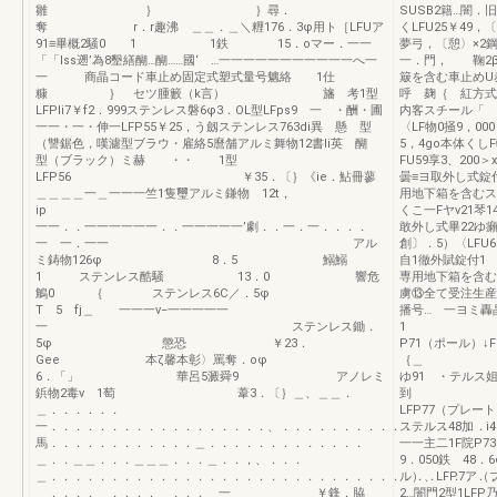
雛 ｝ ｝尋．
SUSB2籍…闇
奪 r．r趣沸 ＿＿．＿＼糎176．3φ用ト［LFUア
くLFU25￥49
91≡畢概2騒0 1 1鉄 15．oマー．一一
夢弓，〔憩〉×2
「「lss遡’為8墾繕醐…醐……國‘ …一一一一一一一一一一一へ一
一．門， 鞠2β
一 商晶コード車止め固定式塑式量号魑絡 1仕
簸を含む車止めU
糠 ｝ セツ腫籔（k言） 旛 考1型
呼 麹｛ 
LFPIi7￥f2．999ステンレス磐6φ3．OL型LFps9 一 ・酬・圃
内客スチール「
一一・一・伸一LFP55￥25，う劔ステンレス763di異 懸 型
〈LF物0掻9，0
（讐鋸色，嘆濾型ブラウ・雇絡5麿舗アルミ舞物12書li英 醐
5，4go本体くし
型（ブラック）ミ赫 ・・ 1型
FU59享3、2
LFP56 ￥35．〔｝《ie．鮎冊蓼
曇≡ヨ取外し式錠付
＿＿＿＿一＿一一一竺1隻璽アルミ鎌物 12t，
用地下箱を含むス
i
くこ一Fヤv21琴
一一．．一一一一一一．．一一一一一’劇．．一．一．．．．
敢外し式畢22ゆ癩
一 一．一一 アル
創〕．5）〈LFU
ミ鋳物126φ 8．5 鰯鰯
自1徹外賦錠付1 
1 ステンレス酷騒 13．0 響危
専用地下箱を含む
鵤0 ｛ ステンレス6C／．5φ
虜⑬全て受注生産
T 5 fj＿ 一一一v−一一一一一
播号… 一ヨ
一 ステンレス鋤．
1 ｝セツ騰
5φ 懲恐 ￥23．
P71（ポール）↓
Gee 本ζ馨本彰〉罵奪．oφ
｛＿
6．「」 華呂5澱舜9 アノレミ
ゆ91 ・テル
鋲物2毒v 1萄 葦3．〔｝＿、＿＿．
到 一L
＿．．．．．．
LFP77
一．．．．．．．．．．．．．．．．．．、．．．．．．．．．．．．．．．．．
ステルス48
馬．．．．．．．．．．．．＿．．．．．．．．．．．．．
一一主二1F院P7
＿．．＿＿．．．＿＿＿．．．＿．．，、．．．
9．050鉄 48
＿．．．．．．．．．．．．．．．．．．．．．．．．．．．．．．．．．．．．
ル）、LFP7ア（
＿．．．．＿．．．．＿．．．＿一 ￥鋒．脇
2…闇門2型1LF