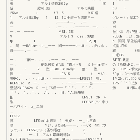
奢 アルミ鋳物2暮6φ ： 露
1 卜
蔭 総萄0鋤 アルミ錺雛
6φ ｝
256φ ミ ！7．5 ￥51鰯
1 1び
1 アルミ鋤謝φ 1 12．1コ十羅一旨講欝弓一
げレート）翠2⑰
美 …一一一÷一．．．一
称 三
一 ．．．．一．．．．一一一一．一÷．．．
ポ ミ緬
一．一．一一一 ￥Sl．9奪
琶）備 考sP璽
9 アルミ＄ gza．38書
73Ddi ＿L1
ψ 1 12、lj
n 闇闇1挙黛載麺
… 醐 一tMttnv−−tt−＿一一 圃一一一一t−−tttt−．．酌．巾．
点型LF鰯 ｛峯
轟一一一．一 一
鰯 ｛畢2鰯9 
一． 
LF⑬35 ミ
一． ．「酬一．．．．．一一．一． 一一
SP芽…B型 門L
一． 劉臥鱒蓼n穿織 “胃只︶8 i】l一rm難︶
の｛画格sP2
輌 ・・ 2 型LFSllLFS134蒔3 整↑ 型…
ク 3DφL2r
圃………… ………一一 LFS15 ミ ￥69，
30φ1．2m
999K．．．・・．t’tttt・・一一一一．一一一LFS8S1 整c
1￥26，むo
RLFS6sc R．一．．・．．．．・・一……一一一一当一一一一
sP5「「r
壁型23LFS62c R 一しFS鑓一一「「「．．「「『．．
灘 1L2鵬の
「「．．1．．’．．．t1．．．．旧．’”t’…圃酬醐
旧 LFS51 CR 4
裂 LFSS21アイ摩り
一示ワイト：μ＿二認
＿
LFS53 さ
陣 LFSss1本痢塵．1」天娠・；一＿−L三喚
吻 ￥t7，＃Cij飛一一一．・一CR 4型（ブ
ラウン）一LF557アルミ蚤蜘甥礎 1 3．・・
3 一…−1−…アルミ鎌麹嘱縛勃 1 3．
5・｝天娠B一一一一一一國一國＿國一・一一一一LFS58￥！