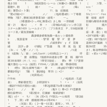
働き3溺 1 3鋪謁藻柱÷レール（36彌×2＞爾暑懸 1
［ ス聾、∼
覇鞭9，鞘 ｝ 鋤〃 一← が （曝≦
scs『
菱｝藩塁x2＞卜灘｝ 11、伽 綜雛鐡
「’v 目
『鷺x23鎚×2〃 ÷ メ／ （3§軽覆x醇）一了毒雛
Slsコー一’・F
轡鞠 7垂7，酵鰍3統牽磐看3緯・縫蜀〃 一←
響 穂樋 絡
〃 （3看書購×2−←49む舞垂x2｝きし蜘 一滞鶴畷
部麺Fy鞭弱本体
辮・21 颯×2 、〃 率 〃 （尋9鰯x勾嬬ジャン求◎謹
彰 襯片麓鍾F
スチール舞1459〈レールタイプ）〔ブラ剃本文 P，S56額材雛
1’ 鳶毅s 
コード表／霧漁潔糠幽・ 豪
嬬：暑．藪｝）軽
肇 轟滲蠣参瞬毒無轟一魂セット優格褻
×2llFY縫葡〃
li ，慨蓑凝簿 ・・一・・攣’翠 饗 攣 ㌢ 愛 夢
÷ξ蟹）ll軒Y髄
繁 〆綴券夢k’ y if 琵毒
鳶脚X2llF臓鋼
繍 諮評←参 ぞ樋駄 t”’翫徽 塊 壌 嵐 臨 駕
魏360雲 3δ
［3ii．−i ㌦璽・メノ∵ろ ノti鳶
き1，毒2β轡獅尋細
tl li庭鞠∴㌦∵蘇；｛etLSanH：L450商品コード｝ 呼
霞〕＋鱈o〃L
蘇 ’ 腰 絡響臨 1髄鰭本鉢縫倉せ轡 婁 鶴 麺FYR
琢3本体瑚R（H：1、㈹｝ 1華管33β総； 欝s 轡 1ア婆聯
禰片灘柱÷レール（鰯用）FYR44／／謝L鯛，櫛 轡i獅尋鞍
1 4勢s 陣2を鱗奪弓鋤〃 牽 〃 （峰g鰯1FY麟5”4蜀R綱
麟畿β尋§1 7鵬 1 鵬β鋤§ 華35｛｝×2〃 一
レ 〃 （3ξ舜罵x2）
FYR46 ！／4§航綿：孔砺
倉） ，摩齢珊曾荒｝ き騨謝韓％ 1 〃＋ 〃（揃罵
÷柵尉FYR碍片開柱㈹姻） 1畢2§聯霧75s畢＄鰍鰯1
鵬×2！ ノノ 牽 ノ／ （亀9《｝畢×2》FY霞麟蕎
醗柱蘇轡50） 1覇2鴛＠、巨縢解 毒鱗拶輔1
3駁｝x3〃 ÷ 9ノ 〈36｛照×3｝FY朗2レール拗用 1劉2細
1 下，隈｝s華 醗概聯3奪o×2辱496〃 一ト
〃 （3ξ疑｝罵）く2一養一ξ∈翼｝霧彗ン。YR、3「