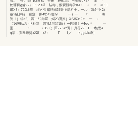
畷。 轡。灘i↑β25s裾 蚤鱗，鱒馨灘｝＋峰警o×2〃 牽 〃
聰彌輯g備×2｝Lξ5cs華 脇毒，藪嚢難毒郵×3〃 ＋ 〃 ＠30
爾X3）720騨華 綴乞曾趨歴鰯36難亟購柱十レール（369用×2）
繭9繊脚解 鰯窒，鵬4勢49書が 一｝一 〃 （毒
警〔｝絹×2）麗1Lξ2御写 鱗2β騰擦｝X2350×2〃 一 〃
（369用xの・R齢華 磁乳1灘窪3綴｝÷4勢鍛｝÷4go〃 一
垂一 〃 （36〔｝爾×2÷4≡翼〕月尋x2）1，9翻轡4
η蒙，膨麗尋勢x2嬢）x2〃 −F 1／ kgg財x峰）