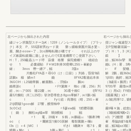
左ページから抽出された内容
右ページから抽出
繍ジャン求魏型スチー2yK：1259（ノンレールタイプ〉｛ブラッ
摺ジャン魂濾型ス
ク｝本文 P、555謬材男ね一ド衰 磐ッ纐椿褒圏片隔き驚∼
文P型離馨溺漏一
麗、醐きeosw∼了，2co脚晦転鞭が磯です・ それ以上のサ
プ）H：1，3［
イズ嫉曇転鍍麺に遜しませんのでE直進磯際でこ使購下さい。
鍛 】 膨饗鶴耕
H：T，250蔽贔ユード呼 蒜優 格響 蘇陀癒幡1 雄紐合
紛，鰯365s攣 
せ 1 必婁綴勧 F￥M2本捧30脅卿L25G＞峯齢β
鋤L（H：署．3
鍵； 3σos 轡︸纏ア，鰯 3蕩o
i− If 髪轍、
i 片酪柱FYA器〃尋GO（け：口寂｝）判絡，昏留9絹
解 2鵬，鐡360
諾鵬s 糧 鱗㈱1 鋤 IlFYA2毒連結本体
1β00）娩鰐，
36GCIH：L25鋤華鵬，鹸麗翻L．．浮鰯s 鵬㈱
（3繍溺＋鵬用）
鋤牽謝c l 〃FY澱舞〃 蜘c（噺，256）判
970S琴 
総，㈱﹁ア00S 睡22嚢，㈱ 3G看十糊C ξflFYU
3（｝用x2）FY
霧5片醐柱（B二L25⑪）挙2t⑫導愈き8gos畢解7，㈱1鵬÷鰯
2麗霧3駁｝x3
c l 〃 Fyり総：両灘柱（晴，25G＞峯
ル3釦用厚12，
21β爵騒1goos解 27響，醗彗蜘申
＋ 〃 ｛3翁
3cOCx2 ； 〃fi蓼ew鰯 1鱈囎尋鵬
霧ll曝￥施，総愈
｛ 鋤 ｝ 醐柱ag蟻w翠 辮β醗鰯 ｝ 鰯
（3藝鰯橘9嘱×2
1 〃1 竃，20備￥ ＄鶴，㈱鵬磁㏄ 1鵬牽3奪
x3）ア2艘暦 
oc ｛ 〃爾鰍旨1擁OG斑解 毒獣騰鵬＋欄c
峯 辱脇β綴1魂
l3s｛｝＋4［MC I tfきl l磯麹￥ 喀7＄，嚢
鋸，鰯3磁xz3製
鱒鵬＋鯛c ｝ h鵬＋鵬C ｝ 〃1 し
鰍｝3衝→一