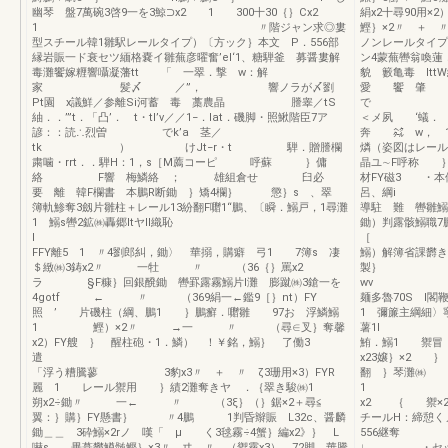
幽琴 盤7萬碗3啓9一を3鯨⊃x2 1 300十30｛｝Cx2
絹x2十尋90
1 〃階ジャン求◎婁
鰹｝×2〃 ＋ 
型スチール韓1雛駅レールタイプ）〔方ック｝本文 P．556部
ノンレールタイプ
縁岩賑一ド衰セツ緬格嚢イ雛蕪彦曜奮’el‘1、糖騨釜 募醤婁解
ン4蒙蕪轡翁喚蓮
毒灘饗嫁糎響囁凝藩tt 「 一翠．撃 w：解
貌 籔亀毒 l
家 髪〆 ／”， 響ノラが〆劉
愛 饗 肇
Pt園 x議鮮／参離Si河蓄 毒 藁農晶 謄睾／tS
で t
紬．．’”t．「凸’． t・tl’v／／1−．lat．磯脚・照鰍階臣7ア
＜メ夙 ‘蟻． 
諺：：読∴烈曽 でk’a 茎／
奔 ㌶ w， 
tk ） けJt−r・t 騨．贈謄欄
燐（姿図はレール
粛噛・rrt．．騨H：1，s［M薦コーピ 呼蘇 ｝傭
晶ユ∼F呼称 
絡 F響 梅鱗絡 ； 雄組倉せ 臼必
材FY磁3 ・本
要 離 韓F欄書 本鵬R断鋤 ｝矯4欄｝ 懲｝s 、翠
呂、綱i 3釦片
簿軌鯵奪3劔片雛柱＋レール13紛翻F囎1“鵬、〔瞬．鰯戸，1尋灘
導駐 難 轡雛
1 鰯s轡2鉱㈱轟郷ltヤll織恥
鋤）判露骸鰯職
l
［ 〃
FFY離5 1 〃4劉郎糾，鋤〉 華搦，購癖 弓1 7簿s 凄
鰯）解簿省課欝き
＄緻㈱3鋳x2〃 一牡 〃 （36｛｝罵x2
製｝ 
ラ §F糠｝回銀醗鋤 轡罫露霧鰯片l灘 膨蹴㈱3鎗一を
wv lF
4gotf ← 〃 （369絹一←鑑9［｝nt）FY
麺多魯70S
照 ’ 片磯柱（綱、鵬1 ｝鵬癬．囎雛 97お 浮鱗鰯
1 彌簾主綱
1 鰹）×2〃 →一 〃 （尋∈叉｝奪馨
薯1l 
x2）FY艘 ｝ 醒柱砲・1．鱗） ！￥銘，鰯｝ 了働3
鮪．鰯1 禦
遣
x23嬢
「浮う糟騰蓼 3豹x3〃 ＋ 〃 ζ3珊用×3）FYR
翻 ｝琴灘㈱
麗 1 レール禦用 ｝績2灘奪きヤ ．｛翠き駿㈱1
1 〃き︸ 忍
朔x2÷鋤〃 一← 〃 （3ξ｝（｝鋸×2＋尋≦
x2 ｛ 
翼：｝購｝FY懸書｝ 〃4鵬 1判昏辮賑 L32c、醤麟
チールH：締憩く
鋤＿＿ 3砕鰯×2rノ 嘆「 μ く3毬霧÷4蟹｝編x2》｝ L
556継奪
嚇s 畢葺欝鱒髄鰹｝×3〃 ヰ 〃 （禦霧x3） 72脚 華騰
↓ ・セット