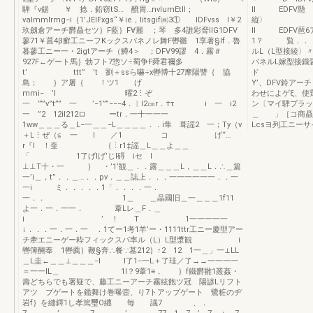
騨『v鋸 ￥ 捻．鉛窃tS… 醗胃…nvlumEtll；
II EDFV懸
valmmlrmg−i｛1’JEIFxgs“￥ie，litsgif㈱3① lDFvss l￥2
縦
玖劔倉アーチ欝贔セツ｝F藍｝F∀麗 ；琴 多4誰彩脅llG1DFV
ll EDFV琶
蓼71￥菖4β癬工ニーフKックスバネノレ舞F轡雛 1享著§lf．魯
1？ 覧．．．．
暮蓼工ニー一・2igtアーチ（鱒4＞ ；DFV99謬 4．霧＃
ルL（L型接綾〉
927F←ゲート馬｝勃フト7惣ソ÷蜀争F舜君禰多
バネルL嫁型接鐡
t’ ttt” ’t 劉＋ssら嚇÷x轡博十27摩陽讐｛ 協
ド 
島； ｝ア屠｛ ！ツ1 げ
Y’、DFV鈴ア
mmi− ’l 曜2⋮ぞ
わせによゲξ、使
一 ’””v”t”” 一 ’−1””−−−4．︳l2㎝r．†τ i 一 i2
ン〔マイ騨ブラ
一 ”2 12il212ロ ーtr．一十一一一
＿ 」［コ商贔｝
1ww＿＿＿る＿L−一＿＿−L＿＿＿＿．．i隼 葺謡2 一；Ty（v
Lcsヨ列工ニーサ
＋L⋮ぜ（≦ 一 l ／1 コ げ“…
r『l ！奎 ｛⋮r1‡謡＿L＿＿よ＿＿
「 1了げlげ’じI碍 iセ I
⊥⊥T十・一 ｝ ・’1’観＿．．露＿＿＿L，＿＿L．∴＿篇
一’i＿，t”．．＿…．．pv．＿＿誌上．．．一一一一一一．．一
一i ミ．．．．．1「．．．．一．
一．． 1＿ ＿晶國旧＿一＿＿＿1f11
よ一．一．一一． 葦Lレ＿F．＿
i ’ ！ T 1一一一一一
↓．．．一．一．一 ．1てー1考1羊’ー・1111ttr工ニー慶型アー
チ牽エニーゲー粋フィックスパ率ル（L）L型漿観 i
轡簿醐奉 1轡薦｝鞭§奔∴餐∵墓212｝↑2 12 1一＿」一⊥LL
＿L圭←＿＿⊥＿＿＿−l l了1−一L＋了珪／了→→一一一一
＝一一lL＿ 1I？9葦1≡， ｝f鐵欝雛1叢姦・
壽どちらでも署疑で、藤工ニーアーチ霧絃飽ツ冠 陽諺Lリフト
アツ プゲートを鑑舞け巻曝壼、り7トアップゲート 鷺粧のヂ
岩f｝を縫鐸1し孝篤璽O纒 毎 議7 、．