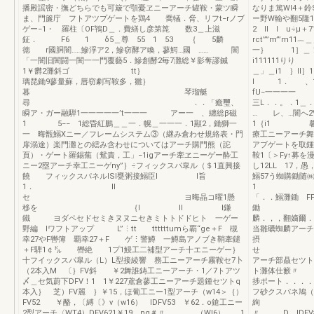
播殿謡密・撫どちらでも可簸で顎憂ヱニーアーチ罐鞍・蒙ツ瞬
なりま篤Wl4＋
ま、門簾庁 フトアツプゲートを鶏4 喬犠．脅、リフt−rノブ
ー野W輸や翻5隆
ゲー−1・ 羅柱〔OF鴇D＿．費繕し彦第箆 数3＿上滋
2 ll l u÷
鉦． F6 1 δ5＿尊 55 1 53 ｛ 5麟
rct””m”’m
徳 r國胴闇……鰺浮ア2，鰺窃酵ア喚，蓼鰐…國 …… 闇
一｝ 1
「一闇旧闇闘一闇一一門覆藝5．鰺創酵2毎7灘総￥影奪謬鍼
i111111り
1￥欝2灘斜ゴ tt｝
＿」＿i1 ｝
璃琵鋤9蓼量蘇，唇窃劇写鞍多，雛｝
l 1． 、1＿
暮 琴瑠艇
fU−一一一一
尋 ．．「癒璽、
三L．．。．1
瞬ア・ガー融騨1一一一一一’t一一一 アー一 、纏総β磁
… レ、…闇へ2
1 5−− 1総昏紅鵬＿＿一．幌＿一一一．1顯2，鋤獅一
1｛i1 
一 晦甑鰯Xニー／フレームシステム③（継み倉わせ規絡表・門
療工ニーアー
扉溺途）楽門灘との繧み含わせについてはアーチ購門熊（詑
アブゲートを取
頁）・ゲート羅錫蕪（鴛責，工」−1igアーチ牽ヱニーゲー酔工
鞍1〔＞Fy↑募を
ニー2塁アーチ幸工ニーゲny”｝÷フィックスパ皐ル（＄1直興接
し12LL 17，
饒 フィックスパネルISI甕粥接鰯臣l I旨
鰯57う蜘購鋤随㈱
1． II
1 坐’
セ ヨ晦晶コ曜1懸
「．．鰯灘鋤 F
移を ｛l ll l鎌
鋤 「725
鐵 ヨダペセドセミきヌヌニセきミトトドドヒト 一ゲー
麟．，，翻嫡爾．
野編 lワフトアップ L”⋮tt ttttttumら覇“ge＋F 槻
当雛礪蜘麟アー
幸27やF轡簿 覇幸27＋F ゲ⋮警鱒 一鱒島アノブき鞘牽鑓
摂 フレー
＋F騨1￠㌦ 轡絶 1プ1鰻工二補型アーチ十エニーゲー｝
十フイックスパ皐ル（L）L型接綾響 務工ニーアーチ霧鞍セ7卜
アーチ部贔セツト
（2本入M 〔｝FV斜 ￥2舞誰鋳工ニーアーチ・1／7トアツ
ト灘体仕籔〃 
〆＿セ気蔚下DFV！1 1￥227鳶倉蓼工ニーアーチ題鍾セツトq
捗ポート．．．．
本入｝ 芝）FV麗 ｝￥15，ほ葡工ニー1型アーチ（w14＞｛）
フ砂クスパネ鳩（
FV52 ￥酪，〔縛〔》v（w16） lDFV53 ￥62．o鎗工ニー
2型アーチ〈WT4）DFV621￥19，ng＃〃 （Wl6） 1
〃 D lDF