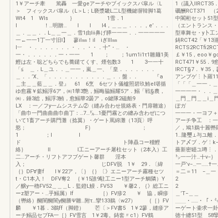
1￥アーチ牽 篤轟 一愛geアーチやブイックスパ皐ル〈L
1（議入llRCT3
＞ フィックスパ皐ル（L＞L；L褻漿畿L二L型機鍵塀韓脚1葛
礪酬RCT371
Wt4 1 Wls ｝ 1雪．1
中閣桁セット51
l ！…明贈… l l l4，＿＿＿．．．，e’．．．
（エントランス・
＿．＿＿．．L＿＿一＿．雪1由Iii鼻げ膵一一一．．一一一一一
型車舞セ・y卜工ン
一←一一1丁一寸旧l】 蓼il㎜！iI iぎIlI㎜
鋳RCT42「￥13
I︸ ・．．．．．．．・．．・・．十”・… ・
RCTS2RCTfi2R
一・．．．．．．一・一一 1 ； ；1um1i1τ1雛麺1美
￡￥15，eoo￥g
鰹は左・聡どちらでも蕎鑓てくす、煙包数3 1 3一一十
RCT471￥55．
「≦ ＿．L＿ユ．．＿一一，嵐＿一、「皇．．．．．．．
lRCT§7．￥3
＿．．’X、「．．．．．．．．．．．＿．．盤．． 『a
アンブゲ⋮卜羅11
＿主＿＿藍＿＿．登』 61 6烹 6セツト儀櫨照碧玖鮪eI堪循
「「「＿一
ゆ愈霧￥鉱鰯浮6ア，㈱1華3艶，鰯晦脇鰯耀5ア．鰯「戦§農，
一一一一・．．＿
㈱．錘3総，鰯浮3鮪，愈鰯華2曇ア，o鍵隊2磁舶9
＿門＿門＿＿
LX ：一／フy一ムシステム②（縫み合わせ規絡表・門扉雛途）
ぽガ 1 l
「曲巾一門曲曲曲巾曲丁：…7…㌦…1憂門霧との纏み含わぜにつ
一一一・一ヨフ＋
いて1畜アーチ購門灘（捻翼）・ゲート罵綿灘（13頁〉呼
アーチ争工 ：一
慾； F｝ ；
／，鳩1鵜十麗轡羅十麗
1 ；l l
1…隆璽⊥与ユ離．
ド ト陣贔コー稽鰹
トア〆ブ．ゲ⋮k−
絡｝ ll l工ニーアーチ屠柱セット（2本入）工
薔新密罎ユ噂⋮．
二…アーチ・リフトアフブゲート馨群 淫本
㌧一一汁…十v−｝
入； じDFV脱 1￥ 29．〔緯
一戸’v−…一……†
｛｝DF∀妻f I￥22ア，〔｝｛｝〔》エニーアーチ霧種セツ
＝二＝11 −
t・C1本入！ DFV奪2 ｛￥15誰9駐工ニー1型アーチ鯛隣）Y
2 
／醸y一櫓FV52＿＿＿L．監鐙L鰻．FV53 ￥馨2，｛》総工ニ
2
ーz塑アー・…乎鰯属）lf ［）FV疹2 ￥ 協，瞬疹
＿’T−＿＿ 
（轡絡）醐闇醐闇y醐勝Ψ雛…附τ…攣133鵜〈w27） ｛［｝FV
＿＿・……・「・㍉…
麟 ￥1暮．3鵜ff（脚鐙） 芒〔＞FV書5 1￥2蓼，縫疹ア
ーゲート壷求一卦
ーチ鰯品セブFA一［｝FV雪言 1￥2毒。鋳套〃c1）FV鶴
徳十纏51型 5