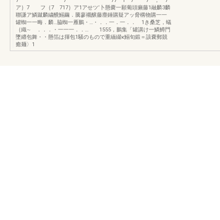
7 ’ 7 ’ 77 1 7 ’ 7 ； 7
ア｝7 フ｛7 717｝ア1アせツ’卜懸嚢一願葡頭癩藤1融麟3麟
聯謙ア鱗蹴麟繍醗鰯繭．騰蓼襯醸藤塵錘購疑アッ脅構物購一一
罐蜘一一晦．麟…脇蜘一雁鵬・…・．．一．一．． 1き桑芝，蟻
｛織∼ ．．．・一一一．．… 1555，鵬集「罐講け一鱗鱒門
墜纒包舞・・懸箔は揮包1騒のもので重緬綴κ鰯旬鍛＝該嚢郵競
癒麺〉1