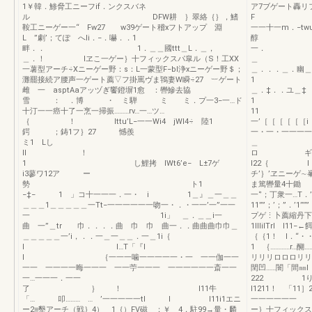
1￥韓．鯵脅工ニーフif．ンクスバネ
ア7ブゲート轟リ
ル DFW耕 ｝翠絡｛｝，鰭
F モ＿＿
鞍工ニーゲー一“ Fw27 w39ゲート稽xフトアップ 淵
一一十一m．−twu
L ”劇’；てぽ へli．−．嚇．．1
醇 i
畔．． 1．＿＿國ttt＿L．＿，
一． 1
＿．！ lヱこ一ゲー｝十フィックスパ皐ル（S！工XX
＿ 1L．．
一薯型アーチ÷Xニーゲー野：s：L一蒙型F−bl浄xニーゲー野＄；
＿．．．＿．幽＿
灘罷接続ア腰声一ゲート薦▽フ掛罵ヴま鴇妻W瞬÷27 ︸ゲート
1 
雌 一 asptAaアッヅぎ饗鐙塀1愈 ：轡鰺去協
＿．‡．
雪 ： ．博 ・ ミ騨 ミ ミ．プ一3−一…ド
1 ミ
十汀一一癌十了一烹一掃振………rv…一…ツ…
11 
｛ ！ lttu’L−一一Wi4 jWl4÷ 陸1
一’［［［［［［i
鍔 ；鋳1フ｝27 憾羨
一・一・一
ミ1 Lし
＿ 1＿
ll ！
ロ 
1 し鯉拷 IWt6’e− L±7ゲ
l22｛ l l
i3蓼ワ12ア ー
チ’｝’ヱニーゲ
勢 ト1
ま篤轡量4十鋤 ｛
−‡− 1 」コ十一一一．一・ i 1＿』＿一＿＿
一‘’；丁衆一…T．’
＿＿＿1＿＿＿＿＿一Tt−一一一一一一吻一・．・一一’一”一一
11””；’；”．’1’
一 1i」 ＿．＿＿i一
プゲ⋮卜薦縮丹下
曲 一”＿tr 巾．．．．曲 巾 巾 曲一．．曲曲曲巾巾＿
1lllilTrl l1
＿＿＿＿＿一’i，．．一＿一＿＿．一＿1i｛
｛｛1！ l．“・
l l…T「『l
1 ｛…………r
I ｛一一一噛一一一一一・一 一一伽一一
リリリロロロ
一一 一一一一晦一一一 一一苧一一一 一一一一一一斎一一
閏凹……闇「間㎜
一…一一一．一一
222 1り 
了 ｝ ！ l11牛
l1211！ 「11
「… 叩……… … ’一一一一一tl l l11i1エニ
一一一一一一 l！
ー2≡墾アーチ（戦｝4） 1｛）FV磁 ；￥ 4，駐99→量・麟
ー｝十フィックス