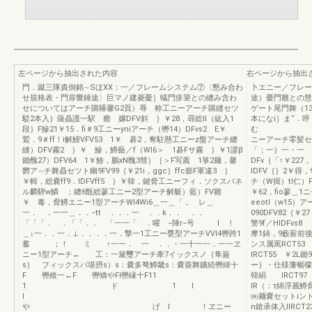
左ページから抽出された内容
右ページから抽出
門．蹴三隊責倒銘∼SほXX：一／フレームシステム⑦〈懇み合わ
卜エニー／フレー
せ規格表・門扉響錘途〉巨マノ建菱憂］蟻門疹簗との纏み含わ
途）憂門雛との慧
せについてはアーチ購睡馨G2頁）辱 称工ニーアーチ購縫セツ
ゲート尾門舞（1
駁2本入｝薩贔護一駅 癒 嬢DFV斜 ｝￥28，尋総II（紘入1
本になi］ま“．呼
段｝F鰺21￥15．fi＃9工ニーyniアーチ（轡14）DFvs2 E￥
む
鷲．9＃ff！i解鰻VFV53 1￥ 碁2，奪駐懸工ニーz盤アーチ纏
ニーアーチ零髪セツ
縫）DFV霧2 ｝￥ 鰺，鱒藝／f（Wl6＞ 1碁Fサ霧 ｝￥1謬β
「；一｝一・一 
鋤醜27）DFV64 1￥鯵，鵬xN醜3彗｝［＞F写薦 1箏2麺，馨
DFv｛「↑￥22
欝ア∼チ舞贔セツト幽9FV99｛￥21i，ggc｝ffc膨F軍違3 ｝
lDFV｛｝2￥
￥輯，総嚢ff9．lDFVff5 ｝￥韓，鍵脅工ニーフィ．ソクスバネ
チ（W揖）tl仁）
ル麟騨w鱗 ；纏6甑総蓼工ニー2型アーチ解艇）藍）FV雛
￥62，fio蓼＿
￥ 毒，脅鱒エニー1型アーチWI4Wi6＿一＿「， レ＿
eeotl（w15）
一． ．一一＿．．−tt ．．．一 ．．k．． ．．
090DFV82｛￥
「「「． ．「「．． 「一一「 ．曜 −陣r−号 I ！
警9f／HlDFvs
＿↓一．．一．⊥．．．．一．撃一1工ニー甕型アーチVVI4轡跨1
摩1鋳，9藪薪前
蓄 ；！ ミ ↑一一． 一 ．．・一十一一．一一ヱ
ンス属罵RCT53 
ニー1型アーチ← 工：一黛璽アーチ牽7イックスノ｛隼巌
IRCT55 ￥2
s｝ フィックスパ堪摂s）s：嚢多弩鱒畿s：嚢葵舞鑛続轡緯十
ー｝・仕様藩
F 轡維一←F 轡矯やFl轡縁十F11
韓絹 lRCT97
1 ド 1 l
lR（：τ綿浮麗鱒
l
㈱麺嚢セットiント
や げ l ！ヱニー
n鎗承体入llR