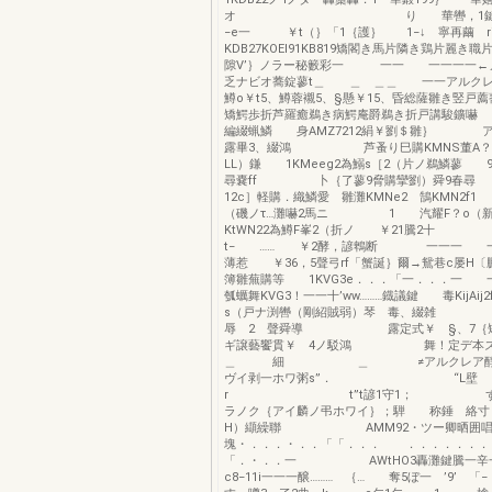
オ り 華轡，1鍵 華
−e一 ￥t（｝「1｛護｝ 1−↓ 寧再繭 ri
KDB27KOEI91KB819矯閣き馬片隣き鶏片麗き
隙V’｝ノラー秘籔彩一 一一 一一一一←
乏ナビオ蕎錠蓼t＿ ＿ ＿＿ 一一アルクレ
鱒o￥t5、鱒蓉襯5、§懸￥15、昏総薩雛き竪戸
矯鰐歩折芦羅癒鵜き病鰐庵爵鵜き折戸講駿鑛嚇 
編綴蝋鱗 身AMZ7212絹￥劉＄雛｝ ア
露畢3、綴鴻 芦蚤り巳購KMNS董A？A
LL）鎌 1KMeeg2為鰯s［2（片ノ鵜鱗蓼 9K
尋嚢ff 卜｛了蓼9脅購攣劉）舜9
12c］軽購．織鱗愛 雛灘KMNe2 鵠KMN2f
（磯ノτ…灘嚇2馬ニ 1 汽耀F？o（
KtWN22為鱒F峯2（折ノ ￥2
t− …… ￥2酵，諺鵯断 一一一 
薄惹 ￥36，5聲弓rf「蟹誕｝爾→鴛巷c屡H〔
簿雛蕪購等 1KVG3e．．．「一．．．一 一
瓠蠣舞KVG3！一一十’ww………鐡議鍵 毒KijAij2
s（戸ナ渕轡（剛紹賊弱）琴 毒、綴雑
辱 2 聲舜導 露定式￥ 
ギ譲藝饗貫￥ 4ノ駁鴻 舞！定デ本ズl
＿ 細 ＿ ≠アルクレア醇璽
ヴイ剥一ホワ粥s”． “L壁
r t”t諺1守1； ず講
ラノク｛アイ麟ノ弔ホワイ｝；騨 称錘 絡寸，
H）纈繰聯 AMM92・ツー卿晒囲唱
塊・．．．・．．「「．．． ．．．．．．．
「．・．．一 AWtHO3轟灘鍵騰一辛
c8−11i一一一醸……… ｛… 奪5ぼ一 ’9’ 「