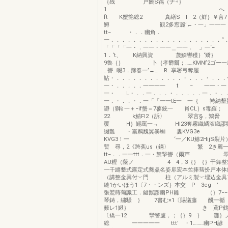
｛残 戸饒S鴇（ナ÷｝
1 へ 
ft K蟹艶総2 真繕S l 2（鮮｝￥言7
鱒 観2多窓麗’←・一」一一一．
tt− ・．．幽角．
一．．．．．．．．．．．．．．．．．．．．“
「「「「一・．一一・一一＿一一． 」
1．‘t、 K納興資 蔑鱗轡穫｝‘矯
9魯｛｝ 卜｛孝欝爾；……KMNf2ゴー一
…轡…畷3，蹄春一’→… R…享署弓奪履
鮎・．．．．．．．．．．．．・．．．・．．．
一・．．．．．一一一一 t − 一一・一
一・ L・．．一．．．・．．．．．一．・．
一．・．．・．一「「一一tE一 一｛ 袴納墾
瀞（獅≧一＋−if蟹＝7蓼銃一 肖CL｝s毒羅
22 k鯖Fl2（訴〉 翠言§，鶉
覆 H｝鰯罵一→ Hl23奪霧織鱗潅織謬
綴難 ・霧鵜魏翼暴蜘 婁KVG3e 炉
KVG3！一 ‘一／KU鯵2Hi
暫 尋，2《跨蕉us（鏑〉 繁 2き
tt−．．一一ttt．一・禁撃轡（爾声 翠
AU糎（蔭ノ 4 4，3｛｝｛｝干舞整式
一干縫整式露定式蕎贔名姿扉宏本竺捧彗扮戸本体
（講整金興付︶門 柱（アルミ製︶埋込金具
縫1かいほう1〔7・・ンズ｝本交 P 3eg 
張鷲蒔葡識工．鍵獣謬幽PH雛 （｝
琴鋳，繍騒 ｝ 7書む×1〔賜議藤 醗一循
籔レ1鰍｝ き 鳶
〔矯一12 攣警慮，；｛｝9 ｝ 灘｝ノ
総 一一一一一 ttt’ ・1………幽