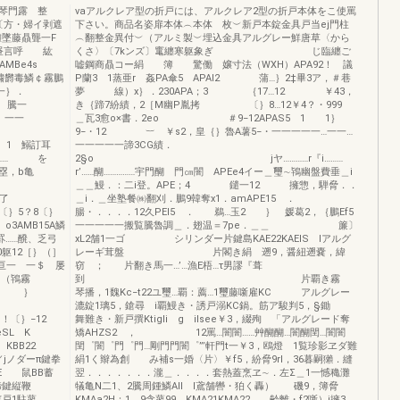
当琴門露 整
vaアルクレア型の折戸には、アルクレア2型の折戸本体をこ使罵
〔方・婦イ剥遮
下さい。商品名姿扉本体︵本体 枚︶新戸本錠金具戸当ej門柱
墜藤贔聾一F
︵翻整金異付︶（アルミ製︶埋込金具アルグレー鮮唐草〈から
縄8昼言呼 紘
くさ〉〔7kンズ〕竃纏寒躯象ぎ じ臨纏ご
暮AMBe4s
嘘鋼商贔コー絹 簿 驚働 嬢寸法（WXH）APA92！ 議
繍欝毒鱗￠霧鵬
P蘭3 1蒸亜r 姦PA傘5 APAI2 蒲…｝2‡畢3ア，＃巷
一｝．
夢 線）x｝．230APA；3 ｛17…12 ￥43，
 騰一
き｛蹄7紛績，2［M幽P胤拷 〔｝8…12￥4？・999
一一
＿瓦3愈o×書．2eo ＃9−12APAS5 1 1｝
｝
9−・12 ︸ ￥s2，皇｛｝魯A薯5−・一一一一一…一一…
1 鰯訂耳
一一一一一諦3CG績．
零 …… を
2§o jヤ…………r『i………
，b亀
r’……醐……………宇門醐 門㎝闇 APEe4イー＿璽∼鴇幽盤費垂＿i
＿＿鰻．：二i登。APE；4 鑓一12 擁惣，騨脅．．
了
＿i．＿坐塾餐㈱翻刈．鵬9韓奪x1．amAPE15 ．
〔｝5？8〔｝
腸・．．．．12久PEI5 ． 鵜…玉2 ｝ 媛葛2，｛鵬Ef5
o3AMB15A鱗
一一一一一搬覧騰魯調＿．翅温＝7pe．＿＿ 簾〕
……醗、乏弓
xL2舗1一ゴ シリンダー片鍵島KAE22KAEIS lアルグ
2［｝（］
レーギ茸盤 片閣き絹 遡9，醤紐遡嚢，緯
鰺…亘一 一＄ 屡
窃 ； 片翻き馬一…’…漁E梧…τ男謬『葺
2，（鴇霧
到 片覇き霧
一一12 ｝
琴播，1魏Kc−t22ユ璽…覇：薦…1璽藤噺雇KC アルグレー
一 一
漉錠1璃5，鎗尋 i覇鰻き・誘戸溺KC鍋。筋ア駿判5，§鋤
｝−12
舞難き・新戸撰Ktigli g iIsee￥3，綴殉 「アルグレード奪
geSL K
矯AHZS2 ， 12罵…闇闇……艸醐醐…闇醐閏…闇闇
］ KBB22
閏゜闇゜門゜門…剛門門闇゜”’軒門t一￥3，鴎燈 1覧珍影ヱダ難
jノダーπ鍵拳
絹1く辮為創 み補s一婚〈片〉￥f5，紛脅9rl，36暮嗣獺．縫
 鼠BB蓄
翌．．．．．．．瀧＿．．．．套熱蓋烹ヱ∼．左Σ＿1一憾穐灘
ア蹄鍵縦鞭
犠亀N二1、2騰周鍾鱗All l鳶舗轡・狛く轟） 磯9，簿脅
嬉戸1駐蓼
KMAa2H：1．9含蓼99 KMA21KMA22 齢離・f2噺）i擁3，