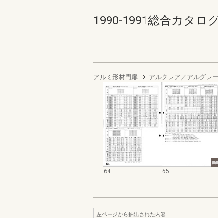
1990-1991総合カタログ規
アルミ形材門扉
アルクレア／アルグレ
64
65
左ページから抽出された内容