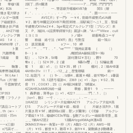
穆1麗
2斑丁…摂iτ爾湧 「一一一一7’……門闇…’門門門門
K）B26
一 十 「 一…讐器癖升螺糠KVB7倉 関S（辮
職片幾き電片騨き
F．’．．．．．・．．・・．一．．．．．．“．囲一一一・一一
ノルダー強獲
一一 AVSζ片）す一門r 一￥4，曾鋤半綴整式κUA綱
ア磁鍍劉5，
￥2，雛弓坤爾定試KVB71剛照弼噌……溺駅褐汀ヘニ1＿至．聖嬬
薦蕎雛き折戸矯
半纏整式KVAe2￥4，3ge蜀定式アルクレア1型〔ブUンズ〕本
、AHZ71槍
又 P、3鋸IIL−ii謡撰華鐸辮1頃｝羅諺≒麹．”A−−””’VIIIee．cull
ノレクレア舞
ミヨミヨ トノ罎≡ 鎗藪晦贔コーギ
S 1＃（．
響 称緬 絡寸法（WXff）燕｝弓艶窪 錨一鴇ロ
MNtl華｛7，
ロ 践習騰霧 oフー．10 岬
春尋 卜重
一’”「’’”．．‘’“T．．”．‘’ve’“’’’’’’”「’飛拷鉦露毒 ｛ 〔｝
1 汽雛轡毒
8−・｝o J離鱈鋳A赫鰯2霜9一鳩i
新1織簸 量
駁｝．．12￥3t，5il毒 謝刈灘52￥言ξ｝，欝9 70
1騰2十 ’
奪x｛，〔｝52￥39，2｛濾 8轟Ox璽，〔｝52嚇紘麓
一一 鞠藩，
奮 1 線〕x1，｛｝52￥35，鱒｛1 棚刈，2〔矯AHB薯
鵬摩轡2鍼罵織
4AHBn31v l！T．．−12＿よ＿歴隻聯騒 銘一
 fKりAe！
12…短題汚 r ｛｝9−．．lz獅4，霧麗￥4騒，鎗97鵯×1．z馨曇
ffus（片1鮒
ANBf6 10…12誘弓場謝×i、2369｛x］×1．2gs；￥S2，鶉
 千霞舞攣式
脅 11，COOX1，2S｛］AH騒24擁望．1鱒蹴xi、
§、7｛矯
4Z2AHB2sAMB26鈴一繍 畢鯵，騰誉1 9 ．一一一
P353
1 轟夢鋤，薄導go［）×1，422？………………’門…’…1，［）
〔フラノク
［lo×1，翻2 一寸．．＿．＿＿＿＿↓．一．＿＿ 1
ヨKAE22 シリンダー片錠幽KAE19 アルクレア片錠K燕
品コートプ
ξ15 アルグレーヂ片鍵￥鍛，糧昼 ｛ 片鍵き溺判9，1麗
th（w＞・
片麗き用￥9if，纏碧鴎ε2羅．塑ンダ爾簿｝くCE鰺 アルクレ
叩回・凹m
ア覇錠1￥15，穆繍KCE3s琴臨，§翻アルダレー緬鎚垂埋墨＿嘉
．．．．・
＿＿1鯛AHZ琶2 12嘱AHzgsKMAglK灘A尋
一一x三揚l
2KMAS314ee﹂角緊s一抑（片）A魏S−12（片）AMS一韓
− o汚謁ぞ……
（片）￥tS，籔曾￥3，雛尋￥3，劔9￥4，黛翻嫡きβ翻磯暑，