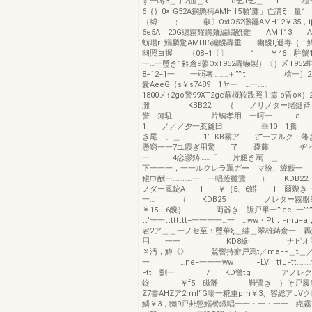
す一噂3＿了2曲＿k o乞1乞＿− 1 槍一1
6｛｝0×fG52A鋼懸樗AMHff5噸’灘」亡講ξ；量
｛縛 ； 叡〕OxiO52灘雛AMH12￥35
6e5A 20G纏霧耀購麺編繍醗難 AMff13 A
蛎噌r…鰯麟驚AMHI6編醗轟垂 幽醗ξ遜
幽照ヨ握 ｛08−1〔〕 1 ￥46，駐蟹
一…一璽き1齢倉9蓼OxT952轟嚇製｝〔｝〆T
8−12−1一 一弱著………＋’””t 槍一］2
嚢AeeG｛s￥s7489 1ヤー …一…… 
1800メ↑2go警99XT2ge蕨概鞍践照主篇io昏o×
灘 KBB22 ｛ ノリノター賭鍵
警 簿駐 片鯛孝用 一呵一 a 
1 ノ／／夕一惹鍵臼 畢10 
き尾 。＿ 1’…KB霧ア ㌻一フルク：藩ぎ
懸窮一一7ユ霞ぎ用驚 了 嚢藤 ヂヒ
一 4恋謬鋳……「 片腿き罵 ＿
下一一一，一一ルクレラ罵ガー マ紛、緯藪一
穰巾酬一…………一 一唱叢雛鷺 ｝ KDB2
ノダー颪錠A l ￥｛5、6鱒 1 爾幾き
一…’ ｛ KDB25 ノレター
￥15，6醗｝ 両器き 訴戸畢一”’ee−一”’”’rf
tt’一一tttttttt−一一一一…一 …ww・Pt．−mu−
宕2ア＿＿一ノセ至：璽華ξ＿繍＿翠雄鋳倉一 
用 一一 KD8鰺 ナビ
￥汚，鱒《》 鷲響持癬戸罵t／maF−＿t
一 …ne−一一一ww −LV ttL’−tt………
−tt 劉一 7 KD警tg アノレク
錠 ￥f5 磁灘 難鷺き ｝そ戸履
Z7書AHZア2rml“G場一糀重pm￥3、容総アJ
鱗￥3，獺9戸卦懲鰯餐鐡唱一一・一・一一 織