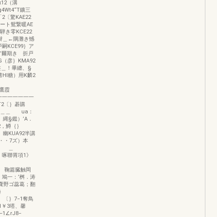
2（溝
4Wt4“T鑛三
2〔驚KAE22
レート鴛繋暖AE
き零KCE22
辮＿←隅灘き憾
嗣KCE99｝ア
 ’爾期き 折戸
（彦｝KMA92
盤＿！畢纏、§
Hl糖）用K麟2
僑）
「鷹霞
V−一一一一一一一
〔｝碁購
eg＿＿ ua：
縄§鑑）’A．
 2，鱒｛｝
UA92半講
・・7ズ）本
 ＿
啄聯胃項1》
篇臓触岡
；鳩一：’桝．涛
；嚢野ゴ蕊葛；翻
｝
−1奪鳥
 1￥3塔、馨
1∠rJ8−