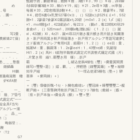
甑鋤サ雑，麟鎗畢籍，難鱒￥難．3雛1￥3，99｛）￥尋，2ee瞬
め
δβ鵜挙禰3鋤￥33，鯛の￥19，縦｝￥21，2e尋￥3書，㈱寧舗，
，母
毎麗￥33，2⑫愈職茎β翻￥4，｛｝｛｝｛）￥2．雛蓼琴s，7鑓
．圃一
￥4，鐙⑪6書Gx乳警527暴Oxヨ，（｝52謝xユβ529￡￡×1，S52
贈×1．2蓼曇7倉蓼Xl2霧諺蹴xち20碧［mOx1．2｛x］1〆［縦｝
．．一．．．
×1．mo8難§x1，422綴泌x1，毎22ヨ，（鵬x1，毒228鶉Xt弱29
一‘−
倉倉x1，｛｝52Emax1，200鵬x亀2魏L鰯〉く1．2｛｝［｝蹴
｝ 写2量，
xl，422鰍）Xl，4z21．蹴×t尋22片雛き履片醗き用片竸き篤爾灘
農鰍矯2て薩｝
き・新戸用両翼き斬戸用薩灘き・折戸用アルクレア専題写建夢ζ
ヱド薮矯アルクレア奪用H諜．鍛覇H：1，2［｝（｝ee目：量，
一．一
鰯屠M：重，鵬羅薄：1．2e蓼eeH：1，43警re縛：気蹴瑠
・一一一一…
Ht1．2［x］馬H：t鍛翔半魏整武露定式半講整式麺定式國（片）
．．．・．．
…片驚き用 緬1…覇璽き用 噺）…折戸
塾＿＿＿塾盤
覇 し罐込使鵜4樋包（璽］÷嚢憂翼闇贋
； 鍾鱗轟
錘写i÷璽墾÷題］）嬬，麟。。，押鰹懸［鍾璽翼麺］＋璽＋秘聯
脅 Hl鵬
矧辛戸縮 1一埋込使濯5梱包（塾＋｝騨
雛箋織滋難 轍
塞捧 ＋癬両錘）＋｝
KifA禦
jS裂片）
＋［璽）⑲徽折醜−1セ・ト醐包癒雄レ｛璽冠錘＋睡璽璽璽二÷醍
麗一＿ 一＿
断戸鋤＋［三垂聾麹湾枚折戸施工1セツト7姻包（癒鋪＋［藪＋
 蔭、ア昏弓
〔痙＋折戸本伽＋r嚢金具（醸）＋璽＋墜〉
露定式“一一
錠金具F当9｝
アルグレー瀧
’ ＿ 晶＿一
7−−1〔｝
 晦劔登；…
P鶴鞭
〈T2
PH諺 G7