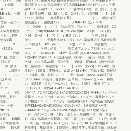
2￥31，5鋤
導船￥33，雛磐片魏き爾爾騒鋒新戸用画磯き・折戸耀爾驚き・
1 ￥43尋
新戸用アルクレア稼絹黎と第㌃勲紹KMAtfKMA12アルクレア專
，ij＃9 r
編ff：1，㈱編ff：1，2eereH；1β蓼奪電AM轡一紛｛両） ｝判
MHe4x：一燃
9，1鱒燕縣轡．12（爾）↑…源，2弱H：1，（頚凋ff i 1．2参
毒｛ 鱒筋 、
oee1く解潮3 為纏界韓く爾） よロ 獅燕2ギ記
1で穿＝薫アー
塑髪巫折）＿鍾寮纏A22 メIMF−12（折）￥39 ，
952蝋懸 ／
｛）｛y脅H：］．4［｝［lge琴蹄，巷㈱H：1，〔眠甥縄3，2登
￥52路脅艦鷺
θtt；1，20倉罵KMA23KUEア9KVAe雪KUB7fA解F・14（新）
￥6｛，f99
￥61、書㈱H：1，40｛）reHliS（St’） ￥尋，鱒看
｝2愈6織轟
穿r．・・・… 半翻整式AYS（片）￥2，霧劔圃定式月蓼轡髪痢
斉 ￥t
ノKU爾空A，JW〈de＞ ￥甦，7ff9 単襲整式一一←
KBB薯6
一一 ￥尋，紛書 1 羅定式アルクレア盤型（カンズ〕
1騰 片鍵
本文 P．349as＆k−，StAffF尋2A藪F認AHFpaAN鐘5幽韓
…梱…翠羅一
F12AffF13A鰹Ft4AffFl5姦纏F鰯AliF24呼 蘇06一櫓懸 麹
躍磁喜
￥31，see寸翼w×騒）窪7一簿 i華舗，駅矯e8−lG総一糟縛
 療3麟亨
奪，窒騎轡3，毒霧鐘弱一12 】￥35，蟹eeij7−12￥4嚢，騒
 ； …葺隣き
盤銘一｛2講毒，事雛鈴…・ヨ21＃−12￥4罫，言総￥52，曇船囎
2 1 ノノ
一14鞠昇，縦｝義韓F25 5 艶一韓AHF26AMTO4A封丁韓
・辣戸用 一
5AHTS4AHTiS顯§，暮欝鱒一駕￥鋪．7㈱ee−1念￥4s，鱒轟
霧盤9 ｝
ee−lfi挙5婁，鎗9e呂一Iz￥s2．3㈱eg−S2顯7，柵擬｛丁掲
’−h’一一一
IC−12￥§1，壽欝AHT2499−14AHI”25 1
a，，．i＿ KD
09−14AttT2fiKAE22KAEf9KAEl5KCE22KCE9919−14シリンダー片
轟懇声＿新庶
錠携アルクレア片鍵アルグレー階錠シリンダー．葬黎齢アルク
オ両錠9
レア爾錠KCEiS アルグy一極鍵漏曜z禦AffZ簸2践赫z麗駁緋
＿／一＿一叶
鋪等KMA92K麟A嚢3KMAt1KMAI2KMA；3妖鰯義21KM燕
tttt−’”r
22KMA23KifB7窃KVA＃sKVBアs槍絹12絹14ee蔑鋪＆駁｝
レア識
（片）A鱗3−12（St）A麟s・槻く片）鳥鍼轡一簿｛両）為搬・
観騰 E幽麟
12〈両）鳥鱗麹一喜駅晦）A蟻F・笛（折）A鰯F・12（折）鳥纏
Vクレア奪薦翼燐
F一矯《折）榔s鱗）AijS（片）livw（Pt）KUA§2鰐畷爾￥59．2
霧讐9 K睡鯛
奪愈鴨§，婁劔畢雛，＄鑓購駐，重鱒琴簿．箋馨蓼琴蜀，鰺動鰯