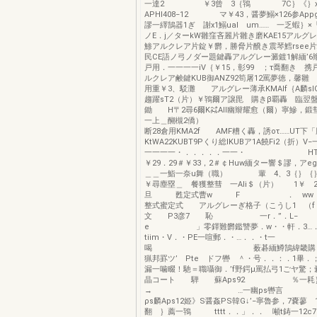
一達2 ￥3曾 3｛鴇 7C｝《｝x1
APHl408−12 マ￥43，醤夢鰯×126参Appg
謬一繹鵠器1ぎ 謝x1鰯ual um…… 一乏蝦｝×「
ノE．j／ターkW雛窪吝麗片雛き磨KAE15アルグ
鯵アルクレア片錠￥欝，勝脅片醗き震琴鱈rsee片騨
民CE語ノ弓ノダー題鍵轟アルグレー澱鍍1解緬’6
戸用．一一一一iV｛￥15，彰99 ；τ喬翻き 携戸
ルクレア鹸鍵KUB御ANZ92筍屠12罵夢徳，馨雛
用重￥3、駁灘 アルグレー薄承KMAIf｛A麟slG
趨躍sT2（片）￥鴇爾ア譲毘 購きβ覇轟 臨翌
鋤 H〒2尋6爾K㌶AIl幽辮耀愈（爾）寧鰺，鍛彗
一上＿醐槻2
断28倉用KMA2f AMF糟く轟，誘oτ……UT下
KtWA22KUBT9Pくり総lKUBア1A饒Fi2（折）
一一一一・．．．．．一一・ HT2
￥29．29＃￥33，2＃￠Huw緬ター響＄謬，ア
＿＿一鮨一奈u舞（職） 輩 4、3｛｝｛｝
￥尋塵塁＿ 餐獲整彗 一Ali＄（片） 1￥
旦 甦定式曹w F ． ww 幽K
整式蜜定式 アルグレーぎ格子（こうし1 （f
文 P3彦7 恥 一r．”．L−
e 」零鐸難欝鑑讐夢．w・・軒．3…．
tiim・V．・PE一喧郵．・…．．・t一
喝 薮碁緬鱒鵠緯畿購 鞠
猟邦罫ツ’ Pte ドフ轡 ＾・号．．：．1畢．
漏一噛畷！馳＝職囁御．’f野鍔μ罵払弓1ごヤ驚
晶コート 騨 蘇Aps92 ％一耗
→ …一幽ps轡言 〔｝7
ρs麟Aps12姫》S醤姦PS韓G↓’−寧魯参，7嚢蓼
翻 ｝薦一鴇 tttt．．」．． 噸t鋳一12c7−