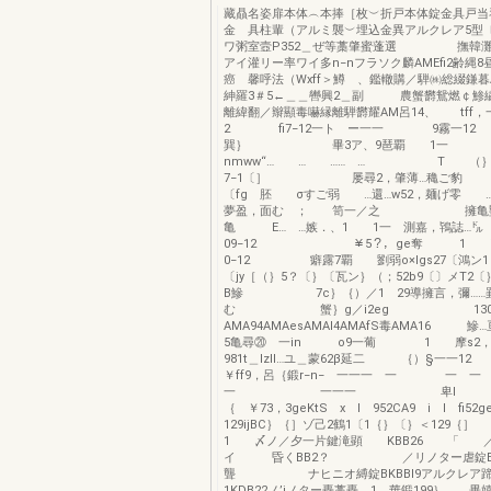
藏贔名姿扉本体︵本捧［枚︶折戸本体錠金具戸
金 具柱輩（アルミ襲︶埋込金異アルクレア5型
ワ粥室壼P352＿ぜ等藁肇蜜蓬選 撫韓灘
アイ灌リー率ワイ多n−nフラソク麟AMEfi2齢
癌 馨呼法（Wxff＞鱒 、鑑轍購／騨㈱総綴鎌
紳羅3＃5←＿＿轡興2＿副 農蟹欝鴛燃￠鯵
離緯翻／辮顯毒嚇縁離騨欝耀AM呂14、 tff，
2 fi7−12一ト ー一一 9霧一12
巽｝ 畢3ア、9琶覇 1一 
nmww“… … …… … T （
7−1〔］ 屡尋2，肇薄…穐ご豹 
〔fg 胚 σすご弱 …還…w52，麺げ
夢盈，面む ； 笥一／之 擁亀塁
亀 E… …嫉．、1 1一 測嘉，鴇誌…㌦
09−12 ￥5？，ge奪 1 
0−12 癖露7覇 劉弱o×lgs27〔鴻ン1
〔jy［（｝5？〔｝〔瓦ン｝（；52b9〔〕メT2〔｝
B鰺 7c｝｛）／1 29導擁言，彌……罫
む 蟹｝g／i2eg 130躯1
AMA94AMAesAMAI4AMAfS毒AMA16 
5亀尋⑳ 一in o9一葡 1 摩s
981t＿lzll…ユ＿蒙62β延二 ｛）§
￥ff9，呂｛鍛r−n− 一一一 一 
一 一一一 卑I ！〔
｛ ￥73，3geKtS x l 952CA9 i l fi52
129ijBC｝｛］ゾ己2鶴1〔1｛｝〔｝＜129｛
1 〆ノ／夕一片鍵滝顕 KBB26 「 ／
イ 昏くBB2？ ／リノター虐錠E
聾 ナヒニオ縛錠BKBBl9アルクレ
1KDB22ノ’iノター轟藁轟．1 華鍛199｝ 畢