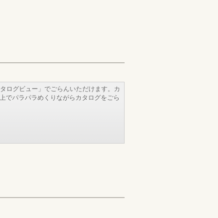
タログビュー」でごらんいただけます。カ
b上でパラパラめくりながらカタログをごら