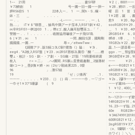
1−− 21用 ………．慶SF騨
￥2｛，8001
￥73鱒創 1 号一圃一旧一國一一胴一
￥28，鱒01．一
膵R56窃5 1 22本入一… 1 一…闇h・S…欄・
曜 罰 1 冒 
鉢・三 ＿ ．．．．．
1￥2君，蹴 ，
一．． ．−L−一一．一一一．．一．L
愈9 ￥20，8go
熱……」 iT￥＄°聯墨＿．鰺馬中隅アーチ窪本入RSF1釧￥42，
sooRGBO9￥2
㈱辛RSFI51一桝2β03 1．」轡zゴ…酸入繭耳額璽巫ユ…「『．
＿ 1 ￥33，40
讐難一．．！．．．．．．．礁難協用嚇後アーチ飛SF島
2RGBS4￥ 6，
6［￥31．㈱ 1 一閏…醐段S課．國剛剛
8fliB．t導．
國國國…一圃…一 辱＝／eltwwTww：
1RGB2s￥22，
… ξ踊難アテ…販S鰯コ3LC馴1鷺魯《｝脇： ￥3i．
蕊…1−一謬器看
eeg4．”A2枚入RSF盤［￥23．㈱2RSF唇移2L騰⑪「醐「………糟
ggo．一＿彗§塁
璽⊥・枚計・SG・釧・・ア劃・・SG幽・27面「19用屡根耕露
3RGB⑰8￥28，
枚入 r＝＝二」 …へr圃闇…RS鵬⊥蛋豊鑑趣翻＿2舗灘材
一一 ￥21，8
燧rコート＿墨β撫￥鱒・㈱｛2セツ顯緒累225，0督
e−一一RGB21￥
96 」…灘57細
oRGBl8￥26，
19 「ゼ；ジ痛再‘ …1．
1RGB21￥12，鮒
一一一．．．．．．￥233．｛｝｛｝蒔．一一一一巾．一▽ゴー
￥2s，2蓼9一一ず
一巾そ1￥3ア5珊蓼 ｛ 9
一一ず霧ll6−
1 ￥12，400し
一・一一一一一 1
h−−1213一一
14RGB23￥91，
16…23−一ず臨…
60e RGB23h
￥3467499120
600RGB21￥12，
2egRGB19￥3ア
（o、5蘭馴・つ
ホワイ｝〕