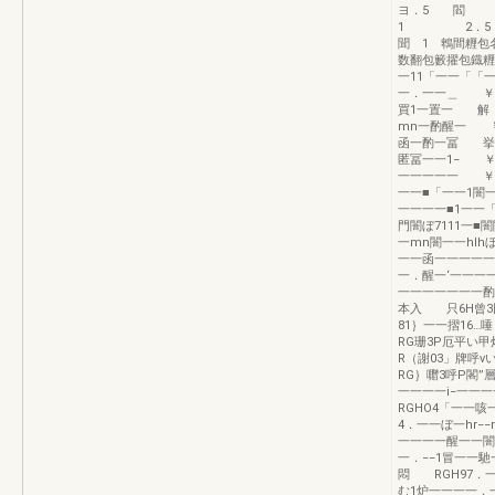
ヨ．5
1 2．
聞 1 鵯間
数翻包籔擢
一11「一一「「
一．一一＿ ￥ 
買1一置一 解 
mn一酌醒一 ￥
函一酌一冨 挙 
匿冨一一1− ￥
一一一一一 ￥ 
一一■「一一1闇
一一一一■1一一
門闇ぼ7111一■
一mn闇一一hl
一一函一一一一一
一．醒一‘一一一
一一一一一一一酌
本入 只6H曾3
81｝一一摺16
RG珊3P厄平い
R（謝03」牌呼
RG｝囎3呼P閣”
一一一一i−一一
RGHO4「一一
4．一一ぼ一hr−
一一一一醒一一闇
一．−−1冒一一
悶 RGH97．
む1炉一一一一．