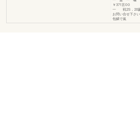
一 冨 一 噛
￥371言OO
一 戦2S，20
お問い合せ下さい
包鱗で嵐