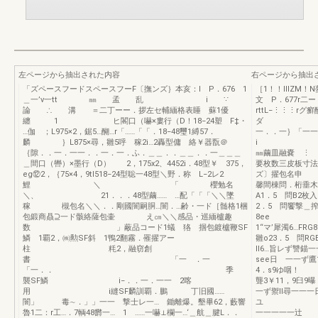
左ページから抽出された内容
右ページから抽出
「ズペースフードスペースフーF〔撫ンズ｝本亥：I P．676 1
［1！！lllZM
＿一’v一tt ㎜ 孟 乱 i ∵
文 P．6
論 ∴ 溝 ＝二丁ーー．拶左セ輔緬格表睡 蘇1優
rttL−⋮⋮⋮rグ
纏 1 ヒ閣口（嚇×婁行（D！18−24塑 F‡・
ダ 臼
…伽 ；L975×2，鋸5…醐…r「……「「．18−48璽1縛57．
一．．一｝「一一
麟 ｝L875×尋，雛5呼 稼2i…2轟型傭 絡￥器翫＠
i
｛隙．．一．一一．．一．一．ふ．＿＿．．＿＿．．一＿＿＿
㎜繭皿融嚢 ⋮ 
＿間口（轡）×墨行（D） 2，175x2、4452i．48型￥ 375，
要枚数三皮板寸法二
eg⑫2，｛75×4，9tl518−24型聡一48型＼野．称 L−2レ2
ズ〕擢包名申 
鯉 ＼ 「 櫻勉名
馨間棟問．桁垂
＼、 21．．．48型繭…… …配「「「＼＼墜
A1．5 問B2枚
稼 槻包名＼＼．．剛國闇嗣胴…闇．…齢・一ド［髄格1梱
2．5 問饗撃＿
包鍛商贔⊇一ド骸絡薩包壷 え㎝＼＼感品・巡緬櫨趣
8ee
数 」蔽品コード1蟻 狢 掴包鍍櫨鞭SF
1“マ’犀濁6…FRG
鱗 1覇2，㈱勲SF斜 1鴨2翻霧．罹擢アー
雛o23．5 問RGB
柱 粍2，融窃創
ll6…旨レず讐錨一
書 「一 ．一
see日 一一ず鷹1
「一．． 季
4．s9ゆ咽！
襲SF鱗 i−．．一．一一 2喀
聾3￥11，9臼9
用 i縫SF麟訓覇．鵬 丁旧國……
一ず禦ll
闇」 毒∼．」」一一 撃士レ一… 鋤離爆。墾畢62，藪響
ユ 1’…
魯1二：r工…．7輌48欝一… 1 ……一嚇⊥欄一…‘＿航＿腱L．．
一一一一一辻 