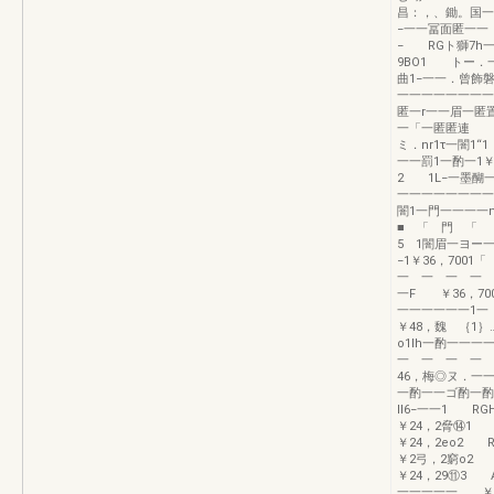
昌：，、鋤。国一
−一一冨面匿一一
− RGト獅7h
9BO1 トー．
曲1−一一．曾飾磐
一一一一一一一一
匿一r一一眉一匿
一「一匿匿連 棟
ミ．nr1τ一闇1
一一罰1一酌一1￥
2 1L−一墨醐
一一一一一一一一
闇1一門一一一一n
■ 「 門 「 
5 1闇眉一ヨー
−1￥36，70
一 一 一 一 
一F ￥36
一一一一一一1一
￥48，魏 ｛1
o1lh一酌一一
一 一 一 一
46，梅◎ヌ．
一酌一一ゴ酌一酌
ll6−一一1 
￥24，2脅⑭1
￥24，2eo2
￥2弓，2窮o2
￥24，29⑪3
一一一一一 ￥1