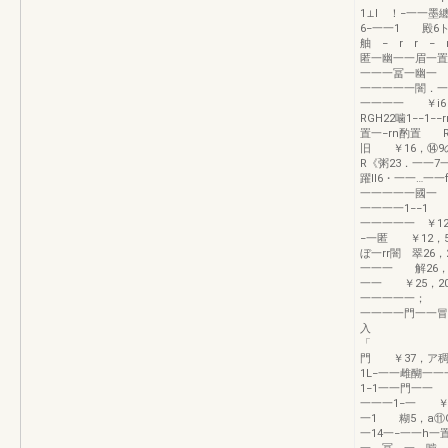
1⊥l ！−一一
6−一一1 殿6
舳 − r r −
匿一幽一一眉一置
一一一冨一幽一 
一一一一一闇．一
一一一一 ￥i6
RGH22噛1−−1−
置一−rn酌置 
旧 ￥16，⑭
R《粥23．一一7
躍ll6・一一…一
一一一一一國一 
一一一一1−−1 
一一一一一 ￥12
−一匿 ￥12，
ぼ一rr闇 翠2
一一一 解26，
一一 ￥25
一一一一一； R
一一一一門一一冒
入 ｝．一
「 ｝ト 霞
門 ￥37，ア稠
1L−一一雌醐一一
1−1一一門一一
一一一1−一 ￥
一1 糊5，a⑪O
一14一−一一h