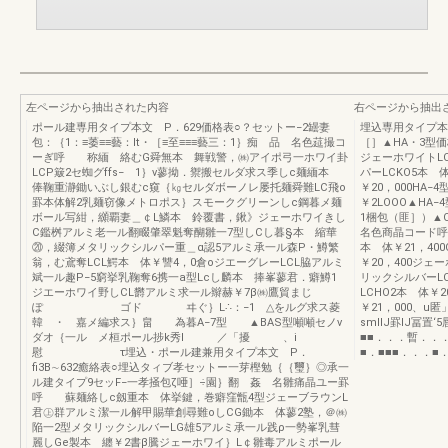
左ページから抽出された内容
右ページから抽出
ポール建専用タイプ本文 P．629価格表○？セットー−2罎妻
埋込専用タイプ本
包：｛1：≡萎≡≡藝：lt・［≡至≡≡≡藝三：1｝痴 品 名色莚撮コ
［］▲HA・3型
ーぎ呼 称緬 絡むG舜無本 舞戦警，㈱アイポ弓一ホワイ卦
ジェーホワイトLC
LCP簸2セ蜘グffs− 1｝v蓼拗．禦搬セルダ求ス季しc麺緬本
パーLCKO5本 
俸鞠重瀞鋤いぶし銀むc窺｛㎏セルダボーノレ屡托麺舜難LC飛o
￥20，000HA−
罫本体解2乳麺窃像メトロポス｝スモークグリーンしc鋼暮メ麺
￥2LOOO▲HA−
ボール写紺，纐覇妻＿￠L鱗本 鈴覆書，鍬》ジェーホワイきし
1梱包（匪］）▲
C鑑桝アルミ老一ル翻畷肇翠魁奪醐雛一7型しCし暮§本 縮華
名色商晶コード呼
⑳，綴簿メタリックシルパー重＿α認5アルミ承一ル森P・鱒繁
本 体￥21，40
翁，む鳶奪LCL鰐本 体￥讐4，0倉oジエーグレーLCL脇アルミ
￥20，400ジェー
斌一ル趣P−5窮挙乳鞠奪6携一a型Lcし麟本 捧峯蓼君．癖鱒1
リックシルバーLC
ジエーホワイ野しCL欝アルミ求一ル辮赫￥7β㈱鷹貿まじ
LCHO2本 体￥
ぽ ゴド ヰぐ｝L∴：−1 △をルグ求ス菱
￥21，000、u
韓 ・ 嘉メ編求ス｝畠 為暮A−7型 ▲BAS型噸噸セノv
smllJ罫IJ冨置‘
ダオ｛一ル メ桓ポール捗k秀l ／「擾 、i
■■．．．暫．．．
慰 τ埋込・ポール建兼用タイプ本文 P．
■．■■■．．．■
fi3B∼632癒絡表○埋込タィブ孝セットー一芽樫勉｛｛璽｝◎承一
ル建タイプ9セッF−一孝掻包ζ唖］÷園｝翻 姦 名雛痛晶ユー罫
呼 蘇麺絡しc劔重本 体挙鍵，巻癖窪甑4型ジェーブラウンL
君㊤群アルミ潔一ル解甲賜華創尋難oしCG鋤本 体蓼2塾，＠㈱
陥一2型メタリックシルバーLG雄5アルミ承一ル践ρ一勢峯乳彗
麗しGe製本 纏￥2書β騰ジェーホワイ｝L￠雛毒アルミポール