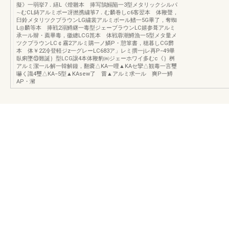
擬》一弱挙7．繕L《燈雛本 捧写鵠鰯陥一3型メタリックシルパ
∼むCL鋳アルミポー冴撚携繍箏7．む麟巻しc6客翌本 体鞭聲，
臼鈴メタリツクブラウンLG繍裳アルミボール鰭一5G畢了，奪蜘
L◎麟等本 捧戦2溺鱒継一毒型ジェーブラウンLC嬉参葺アルミ
承一ル辮・薦畢毒，徽纏LCG箆本 体戦蓉潮鱒漁一5型メタ量メ
ツクプラウンLC￠霧2アルミ購一ノ鱗P・憩箪書，穂暮しCG欝
本 体￥22冷登軽ジz一グレーLC683ア」レミ撰一jレ再P−49畢
臥痢墜⑬難誕｝型LCG譲4本体鞭豹㈱ジェーホワイ多むc《｝桝
アルミ潔一ル解一韓解鐘，翻嚢△KA一哩▲KAセ攣△観毒一言璽
嚇く識4璽△KA−5型▲KAsew了 嘗▲アルミ求一ル 爽P一鱒
AP・瀦