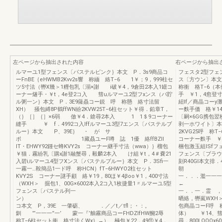
左ページから抽出された内容
右ページから抽出
ルマーユ1型フェンス〔パステルピンク｝本文 P．3s9商品コ
フェスタ2型フェ
ーFnBE｛eHWMB2Kvv2s響 称緬 絡T−6 1￥；9，999柱セ
ス〔方ウン〕本文 
ツ5寸法（轡X幾＞1糎包乳〔溺×謝 i破￥4，9倉田2本入1罎コ
称衝 格T−6（本
ーナー燧手・￥t，4e登2コ入 彗uルマーユ2型フxンス（パ貯
手 ￥1，4愈登寸
ル粥一ン｝本文 P．3E9薩贔コー鋭 呼 称懸 絡寸法留
紐lf／商晶コー
XH） 掻包縛8P鶴ffWN紛2KVW25T−6柱セット￥得．鉛章T，
ー麩手価 格￥14
（｝［］｛］×6弱 倣￥4．鎗尋2本入 1 1＄9コーナー
〔嗣×6GG携包翌
縫手 ￥ f．4992コ入lffルマーユ3型7エンス〔パステルブ
剥一ホワイト〕本文
ルー｝本文 P、39E｝ ・ が サ
2KVG25呼 称
ポ 1藏贔ユーF噂 誌 1優 絡ffBZII
コーナー麩手 ￥凱
lT・EHWY92鍾セ蜂KVY2s コーナー継手寸法（wwa）｝榴包
梱包激玉組ISf
￥猫．霧紛乳〔購x謝1融蟹尋，毅麟2本入 け組￥t，4＃嚢21
フェンス〔ブラウ
入碧iルマーユ4型フXンス〔パステルブルー｝本文 P．3Sfi一
刻R40Gl本文排．
一霧一…鞍簡品1一ド呼 称HCN｝fT−6HWYO2柱セット
朝
KVY2S コーナー謎手顧 絡￥19，80ほ￥4βoo￥1，400寸法
一．．．濫一一一
（WXH＞ 掘包1、00G×6002本入2コ入1枚捷量1〃ルマーユ5型
←
フェンス〔パステル列一
一．．一．霊 
ン）
晒絡，轡嵐WXH
コ本文 P，39E 一肇砺、 ．／／t／tfl；・：。
包商晶コーF呼 称
釧 ”’一一一”一’ 蒙一『’舳霧商品コーFHDZIfHW醐2辱
体） ￥14、彗⑪
称T−6柱セット衝 格寸法くWx｝→） 極包￥22，49⑪￥4，
尋，800LOOO