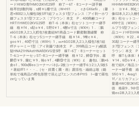
ードHtWD青fHMO2tKVE25呼 称了一6T・8コーナー謎手魎
HHHMHWE82
格琴控β翻判毎，s鱒￥L柵寸法（W×Hl1 ， cきGX6efii，（馨
ト ヨ￥4．80む
君×8002コ入欄包5枚Sff1組フェスタ1型フェンス〔アイ剥一ホワ
像02本入2⊃入梱
姻フェスタ1型フヱンス〔ブラウン〕本文 P．400商鹸コード
体）柱セットコ∼ナ
HRTl1HWEO2KVG25呼 称T−6（本体）柱セツトコーナー継手
499寸法（WXH
緬 格￥f4，s駐o￥4，S野0￥1，4酵o寸法（WXH）1．〔鵬
ルプラ5型フェン
x6GO2本入2コ入鱈包1枚書組M1商贔コード麟蜜翻灘繍響 称
品コードHFEtl
T−6（本体）柱セツ5コーナー継手緬 格￥14，9奪c￥4，
（WXH）￥22
goo￥t，40⑰寸法（WXH）1，㎜×6GO2本入2コ入橿包1枚1組
3G駐コーナー纒手
lffチャーミー1型〔アイ剥藤ワ創本文 P，399商品コードy醒践
タ7型フェンス〔
疑HNA21HNAstHNAfiEKVG登5呼 稼T−6丁・8コーナーセット
ラウン〕本文 P．4
T−6コーナーセッST−8コーナー纒手魎 格￥12，鱒⑬’判6，霧
呼 稼Tも体体〉
麟⑰￥9，蘭む￥9，翰o￥f，4麟⑬寸法（WX｝￡ 趣包L〔鵬×6
￥14，6⑪o￥4，
倉o1，900x脚eoコーナーバネ∫レ2枚コーナー縫手6コ2コ入5枚5
枚で組lt／海品
〃著組lff1〃・・…｛セ・婬麓く圃・画）露揺包・緬絡は敢（鋤
ーナー鍵手癒 絡
単粒で魂商品の樫包形態で溺えば7エンスの本PttS l∼徽で羅包
SfiO￥1，4va
zeなっていま夷
1f／エリカフェ
量遷HWC韓2KV
徳 格刷9，9＠⑪
矯eo2本入2コ入