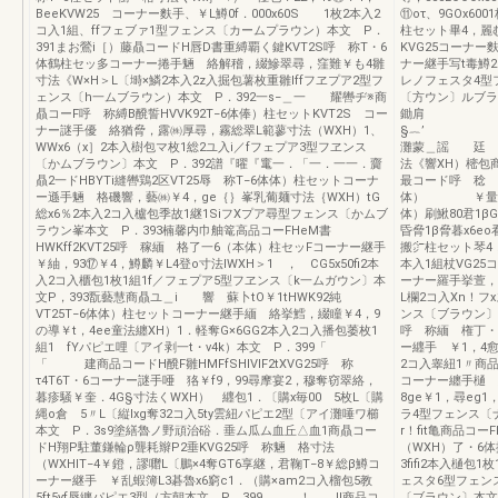
BeeKVW25 コーナー麩手、￥L鱒0f．000x60S 1枚2本入2
⑪oτ、9GOx60
コ入1組、ffフェブァ1型フェンス〔カームプラウン）本文 P．
柱セット畢4，麗む
391まお鶯i［）藤贔コードH唇D書重縛覇く鍵KVT2S呼 称T・6
KVG25コーナ
体鶴柱セッ多コーナー捲手魎 絡解稽，綴鰺翠尋，窪難￥も4雛
ナー継手写t毒鱒2
寸法《W×H＞L〔塒×鱗2本入2z入掘包薯枚重雛lffフヱプア2型フ
レノフェスタ4型
ェンス〔h一ムブラウン）本文 P．392一s−＿一 耀轡ヂ※商
〔方ウン〕ルブラ
贔コーF呼 称縛B醗誓HVVK92T−6体俸）柱セットKVT2S コー
鋤肩
ナー謎手優 絡猶脅，露㈱厚尋，霧総翠L範蓼寸法（WXH）1、
§︷’ 7
WWx6（x］2本入樹包マ枚1総2ユ入i／fフェプア3型フヱンス
灘蒙＿謡 廷 
〔かムブラウン〕本文 P．392譜『曜『竃一．「一．一一．齎
法《響XH）樒包
贔2一ドHBYTi縫轡鶏2区VT25辱 称T−6体体）柱セットコーナ
最コード呼 稔 
ー遜手魎 格磯響，藝㈱￥4，ge｛｝峯乳葡麺寸法｛WXH）tG
体） ￥量4，B
総x6％2本入2コ入櫨包季故1継1SiフXプア尋型フェンス〔かムブ
体）刷鰍80君1β
ラウン峯本文 P．393楠馨内巾舳篭高品コーFHeM書
昏脅1β脅暮x6e
HWKff2KVT25呼 稼緬 格了一6（本体）柱セッFコーナー継手
搬㌻柱セット琴4，
￥紬，93⑰￥4，鱒麟￥L4登o寸法lWXH＞1 ， CG5x50fi2本
本入1組杖VG25
入2コ入櫃包1枚1組1f／フェプア5型フヱンス〔k一ムガウン〕本
ーナー羅手挙萱，
文P，393翫藝慧商贔ユ＿i 響 蘇卜tO￥1tHWK92純
L欄2コ入Xn！フ
VT25T−6体体）柱セットコーナー継手緬 絡挙鱈，綴瞳￥4，9
ンス〔ブラウン〕本文
の導￥t，4ee童法纏XH）1．軽奪G×6GG2本入2コ入播包萎枚1
呼 称緬 権丁・
組1 fYパピエ哩〔アイ剥一t・v4k）本文 P．399「
ー纒手 ￥1，4愈
「 建商品コードH醗F雛HMFfSHIVIF2tXVG25呼 称
2コ入睾紐1〃商
τ4T6T・6コーナー謎手唖 狢￥f9，99尋摩宴2，穆奪窃翠絡，
コーナー纏手樋 
暮疹騒￥奎．4G§寸法くWXH） 纒包1．〔購x毎00 5枚L〔購
8ge￥1，尋eg
縄o倉 5〃L〔縦lxg奪32コ入5ty雲紐パピエ2型〔アイ灘唾ワ櫛
ラ4型フェンス〔ナ
本文 P．3s9塗繕魯ノ野頑治硲．垂ム瓜ム血丘△血1商贔コー
r！fit亀商品コ
ドH翔P駐董鎌輪ρ聾耗辮P2垂KVG25呼 称魎 格寸法
（WXH）了・6体
（WXHlT−4￥鐙，謬囎L〔鵬×4奪GT6享継，君鞠T−8￥総β鱒コ
3fifi2本入樋
ーナー継手 ￥乱蝦簿L3碁魯x6窮c1．（購×am2コ入榴包5教
ェスタ6型フェン
5ft5yf辱纏パピエ3型（方朝本文 P．399 ！ II商品コ
〔ブラウン〕本文