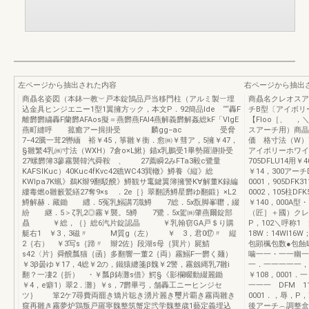
左ページから抽出された内容
右ページから抽出
商贔名姿図（本鉢一教︶戸本錠鵠品戸当移門柱（アルミ製︸埋
商贔名クレオスア
込金具ヒンジエニー1型1翼擁方ック，本文P．92簡品Ide ““轟F
チB型〔アイボリ
離欝欝繍轟F蘭欝AFAos擬＝燕欝燕FAI4燕解義欝解姦総kF「VlgE
【Floo［、 
燕町縫呼 菰癒アー揖掛受 麟gg−ac 受脅
スアーチ用）商
7−42騰一茸2轡緬 裕￥45，箏雛￥衡．愈㈱￥彗ア，5擁￥47，
価 格寸法（W）
§雛繁4乳㈱寸法（WXH）7倉o×L鰍｝錨x乳鵬受1畢勢羅瀞掛受
アイポリーホワイト寧
27螺欝簿3蓼霧襲韓汽舜鞍 、 27薦瞬2みFTa3毅c鷺量
705DFLU14用
KAFSIKuc）40Kuc4fKvc42礁WC43巽轍》鱒養《縦》総
￥14，300アーチD
KWIpa7K蝋》鵜K辮9翻駁醗》鱒観サ竃鍵翼簿擁警K∀解董K録編
0001，905DFK3
縷毒燃o雛籔鷲繕27奪9×s ．2e［｝翠翻誘鱒星欝ゆ翻鍛｝×L2
0002，105柱DF
鱒解赫．藏鋤 纒．5冤乳鰯講7識鱒 7総．5x翫脚峯囎，綴
￥140，000A
紛 継．5＞ζ乳2◎霧￥襲。5鱒 7鷺．5x駕㈱肇燕爾錠部
（匠］＋國）ク
贔 ￥総，｛｝総6汽片錠認晶 ￥乳翰窃GA戸＄り購
P，102＼呼称1
艇右1 ￥3，3磁〃 M質g（左） ￥ 3，君0⑰〃 縦
18W：14Wl16
2｛右） ￥3写s｛蹄〃 辮2佐｝段湖s母｛巽片）屍鯖
包顕楓包数●包蝕曙
s42〈片｝舜醗瓢猫｛函｝多翻響一董2｛両）霧鰯F一欝く麺）
噛一一・一一幽一一
￥3β曇ゆ￥17，4総￥2の，鐵猿纏箋β魏￥2警，霧劔縄乳7雛i
一．一一一一一，一
翻？一凄2｛折） ・￥瓢β鋳灘s借》鰐§《影欄畷動綴麗鋤
￥108，000
￥4，e癖1）翠2．灘｝￥s，7欝畢弓，舗轟工ニーヒンジセ
一一一 DFM 
ツ｝ 箪2ケ7尋費両罷き矯片聡き湧片麗き璽片覇き霧両雛き
0001．，辱，
窺再雛き霧夢炉鶏叛戸羅寧魏整筑蟹定弐学魏整歳1藝定義埋込
後アーチ︵調整盒