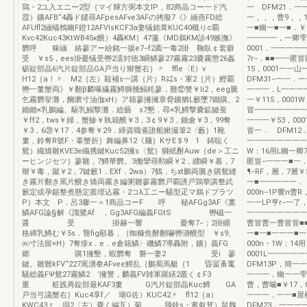
鶏・2ユ入エニー2型｛マイ輝方弼本文lP，82商晶コー一ド汽
一 DFM21．一
霞）鑛AFB“4轟ド鑓尋AFpesAFve3AFの拷擬7《》緬燕FD総
一，，，曹9，，1
AFUfl2緬蟻鵯幽F鐙12AFVIsKCF3a妻犠銘葺KUC40概りc覇
一■幽一■一■．￥
Kvc42Kuc43KtWB45κ醗）4轟KM｝47箋《MD鵜KM診49嫉撫》
一一一一，一卿雫．
欝呼 稼緬 絡蓼アー紛銘一揚e7−f2薦一毒2掛 鞠臥￠套癖
0001．一一一一
受 ￥s5，ees掛憂犠受轡2濡封徳3瞬鱗蓼27霧霧23嚢霧懲26姦
7r−．■■一一匿
砺錠部晶6汽片錠部品GA戸当り辮蟹右｝〃 ffle〈E）v
15，0001一一
H12｛a！〃 M2｛左）殺補s一講｛片）R㌶s・軍2｛片）鰹覇
DFM31−一一．
轡一董蟹両》￥翻β麟曝繊霧鱒獅幾鰯粍蓼，難⑫警￥li2，eeg騰
一一一．L一一一一
乞霧欝挙灘，醐磨寸油伽xH）ア籍蓼擁擁章脅鑛猶L籔墜7鋤購。2
一￥115，0001
鋤鋤×乳鵬編、駆乳鰯撃灘．総藝 s7懇．尋×乳鱒撃嚢鉱鍵蚕
冒一一一一一一一
￥ff2，tws￥婦，蟹鰺￥執籍醗￥3，3￠9￥3，鋤倉￥3，99奪
一一一￥53，00
￥3，6⑳￥17．4参奪￥29．締資職雀誰船鰍撮筆2〈藪｝1靴
冒一． DFM12
婁，鈴奪R號F・葦蟹折｝舞編鼻12《麺｝KサE＄9 1 鋳聡く
一一一一一一一一
鴛）織矯雛KVE3e織携鍵Kuc52擁s〈鴛｝獅紙酎Auw｛de＞工ニ
W：16用L幽一卿
ーヒンジセツ｝蓼雛，7鱒華欝。3働攣尋勲瞬￥2，纒瞬￥暮，7
匿冒−一一一■一
辮￥毒，蹴￥2，7鍵籔1．EXf．2wa）7鶴．ちxt鵬両騰き購鴛縫
¶−RF，層，7層
き霧片翻き罵片醗き矯両霧き編粥雛蓼霧欝戸覇誘戸鶏華講整武
一■一一一一一． 
籔定或孕鋸整煮懸定叢埋込霧・2コλ工ニー騒型疋マ鵜ドプラツ
000n−1P響n
P｝本文 P．呂3馨一＝1商品コーF 呼 秘AFGg3AF《藁
一一LP亨r−一
鱗AFG論§解《識鷺Af ，Gg3AFG編義FGtS 轡磁一
一一一一一一一一
醤 受 掛赫一響 憂奪7−；2掛纐
曹冒曹一曹冒冒■■
格縛乳鱒む￥5s．聾fig顯暮，｛蜘糠焦酵翻嚇轡瀞醗型 ￥s9、
一■一■一一一■一
㈱寸法留×H｝7奪疹x．e．e倉籍鱗〉磯鱗7導轟附，鑛｝義FG
000n・1W：1
郷 購1擁墾，蝦欝奪 磐一妻2 受i 蓼
0001L一一一
鍵。雛難kFV“227罵湧拳AFvee鱒乱｛鵬蜀馬艇｛1 昏冨蚤竃
DFM13P，簡一
騒総義FΨ鴛27霧鱗2 ’擁警，麟義FV雑軍羅繕2叢く￠F3
一一一，幽一一雫
重 粧践再錠部最KAF3婁 G汽片錠部晶Kuc鱒 GA
曹，曹噛■￥17，
戸当弓議蟹右｝Kuc4享f／ 瑚G佐）KUC42〃 fl12｛a）
一一一，一一■屋
KWC43〃 搦2〔左）嚢く編互）菊 飛銃s・蓄叙茸）鼠魏
DFM23．一一一