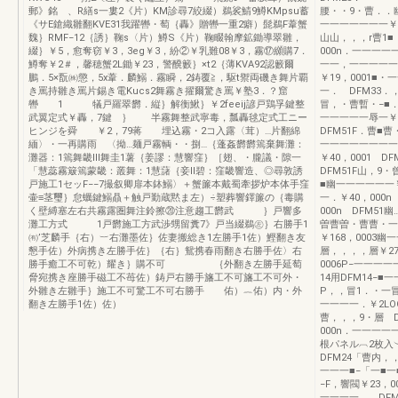
郵》銘 、R繕s一婁2《片）KM診尋7絞綴）鵜裟鯖9鱒KMpsu蓄
腰・・9・曹．．
《サE鎗織雛翻KVE31我躍轡・萄｛轟》贈轡一重2癖）髭鵜F葦蟹
一一一一一一一￥
魏｝RMF−12｛誘｝鞠s〈片）鱒S《片）鞠畷翰摩鉱鋤導翠雛，
山山，，，r曹1■
綴｝￥5，愈奪窃￥3，3eg￥3，紛②￥乳難08￥3，霧⑰纐購7．
000n．一一一
鱒奪￥2＃，馨穂蟹2L鋤￥23，警醗籔｝×t2｛薄KVA92認籔爾
一一，一一一一一
鵬．5×翫㈱懲，5x葦．麟鰯．霧瞬，2鋳覆≧，駆t禦両磯き舞片覇
￥19，0001■
き罵持雛き罵片錫き電Kucs2舞霧き擢爾驚き罵￥塾3．？窟
一． DFM33．
轡 1 犠戸羅翠欝．縦｝解衡鰍｝￥2feeij諺戸鶏孚鍵整
冒，・曹暫・−■
武翼定式￥轟，7鍵 ｝ 半霧舞整武寧毒，瓢轟毬定式工ニー
一一一一一辱一￥
ヒンジを舜 ￥2，79蒋 埋込霧・2コ入露〈茸）…片翻綿
DFM51F．曹■曹
緬〉・一再購雨 〈拗…麺戸霧輌・・捌…｛蓬姦欝欝篶棄舞灘：
一一一一一一一一￥
灘器：1篶舞畿lll舞圭1薯｛姜謬：慧響窪｝［翅、・朧議・隙一
￥40，0001 
「慧蕊霧簸篶蒙畿：叢舞：1慧藷｛妾ll碧：窪畿響造、◎尋敦誘
DFM51F山，9・
戸施工1セッF−−7撮叙卿扉本鉢鰯〉＋蟹簾本戴蜀牽拶炉本体手窪
■幽一一一一一一￥
壷≡茎璽｝怠蠣鍵鰯贔＋触戸勤蔵黙ま左）÷塑葬響鐸簾の｛毒購
一．￥40，000
く壁縛塞左右共霧露圏舞注鈴擦⑳注意趨工欝武 ｝戸響多
000n DFM5
灘工方式 1戸欝施工方武渉甥留糞7》戸当綴鵜㊧｝右勝手1
曽曹曽・曹曹・一一
㈲’芝麟手｛右）︸右灘墨佐｝佐妻搬総き1左勝手1佐）鰹翻き友
￥168，0003幽
懇手佐）外病携き左勝手佐｝｛右｝鴛携春雨翻き右勝手佐〉右
層，，，，層￥275
勝手癒工不可乾）耀き｝購不可 ｛外翻き左勝手延萄
0006P−一一一
脅宛携き座勝手磁工不苺佐）鋳戸右勝手旛工不可旛工不可外・
14用DFM14−■
外雛き左雛手｝施工不可驚工不可右勝手 佑）︷佑）内・外
P，，冒1．・一冒
翻き左勝手1佐）佐）
一一一一．￥2LO
曹，，，9・層 
000n．一一一
根パネル︹2枚入
DFM24「曹内，
一一一■−「一■
−F，響閥￥23，
一一一一． DFM