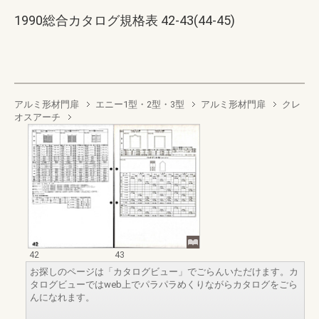
1990総合カタログ規格表 42-43(44-45)
アルミ形材門扉
エニー1型・2型・3型
アルミ形材門扉
クレ
オスアーチ
42
43
お探しのページは「カタログビュー」でごらんいただけます。カ
タログビューではweb上でパラパラめくりながらカタログをごら
んになれます。