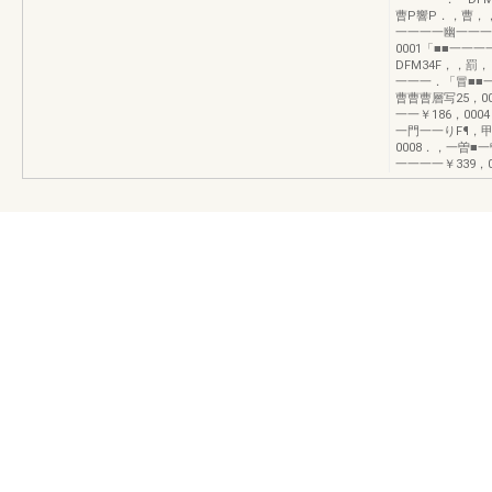
曹P響P．，曹，
一一一一幽一一一
0001「■■一
DFM34F，，罰
一一一．「冒■■一
曹曹曹層写25，
一一￥186，00
一門一一りF¶，甲￥
0008．，一曽■
一一一一￥339，0