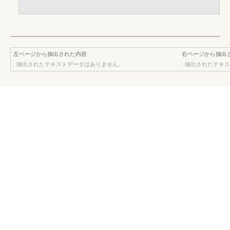
左ページから抽出された内容
右ページから抽出
抽出されたテキストデータはありません。
抽出されたテキス