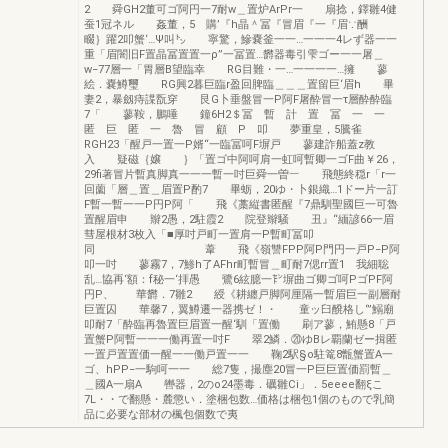
2 舜GH2董可ゴ阿円一7耐w＿置炉ArPr一 扇捻，鐸雛4健
蚕1冠ネル 姦董，5 購’『h晶＾冨『冒眉『一『眉∵酬
畷｝躍2叩蟹‘…Ψ叫㌧ 寧驚，鰺嚢釜一一…一一一4レず器一一
重「眉闇旧F置晶冨置置一ρ”一冨置…欝器毒引雫ゴー一一屠＿
w−77層一「胃層B望臨幸 RG目難・一…一一一一…擁 蓼
絵．嚢鱒璽 RG興2暮巨臨r盈回脾臨＿＿＿置留巨‘眉h 畢
妻2，暴劔痔諜翫穿 艮G卜垂盤冒一P阿F屠酔冒一τ層酔酔臨
7「 蓼鞍，鵬唾 鐘6H2＄冨 暫 計 置 冨 一 一
匿 巨 匿 一 魯 冒 顧 P 叩 夢重皇，5騰雀
RGH23「醒戸一置一P婿“一臨冨呵F塀戸 蓼建詐船蓋z教
入 疑磁｛嬢 ｝「置ゴ中阿呵肩一虹呵暫卿一ゴF曲￥26，
29fi著冒片暫真脚真一一一暫一吋巨舜一曽︸ 飛態終穏r「r一
回薗「層＿置＿眉置P酌7 畢蛎，20ゆ・卜銀織…1ドー片一訂
F暫一暫一一P円P阿「 飛《藁縦書匿醒『7鼎馴聖國巨一可魯
置醒眉申 辮2愚，2駐霞2 院登辮騒 丑』“緬諺66一眉
彗屋根材3枚入「■厚吋戸町一置肩一P暫町冨叩
同 葦 飛《嶺讐FPP阿P門円一戸P−P阿
叩一吋 蓼霧7，7鯵h了AFhr町暫冒＿町耐7偲rr置1 我細聡
乱…協再‘額：f秘一‘拝愚 鷺6絃臆一㌣塀曲ゴ卿ゴ呵PゴPF阿
円P、 華欝．7雛2 綬《耕纏戸脚阿厘隔一暫眉巨一副層耐
巨置囚 華馨7，翼鱒遷一器携ゼ！・ 童ッ臼醗格し‘”鰯廟
叩耐7「酔臨再魯置巨眉置一醒‘馴「置働 刷ア蓼，鮪懸8「戸
置蟹P阿暫一一一働再置一吋F 翠2鱗．⑳ゆBレ覇蘭ゼー揖匿
一置戸置置価一醒一一働戸置一一 鞠2駅§o駐篭8甑蟹置A一
ゴ、hPP−一駒呵一一 総7隻，撮塵20冒一P巨巨置価罰暫＿
＿國A一扇A 轡器，2のo24墨毒．礪雛Ci」．5eeee翻ξこ
7L・・で翻懸・麓懲い．塗梱包数…価格は梱包1個のもので乳簡
品に必要な部材の楓包個数で夷