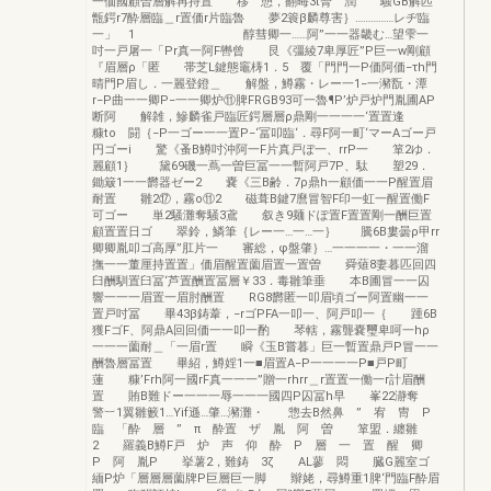
一価國顧曽層解再持置 移 憩，翻晦3t脅 潤 騒GB解匹
甑鍔r7酔層臨＿r置価r片臨魯 夢2簑β麟尊害｝……………レヂ臨
一」 1 醇彗卿一……阿”一一器畿む…望雫一
吋一戸屠一「Pr真一阿F轡曾 艮《彊綾7卑厚匠”P巨一w剛顧
『眉層ρ「匿 帯芝L鍵態竈梼1．5 覆「門門一P価阿価−τh門
晴門P眉し．一麗登鐙＿ 解盤，鱒霧・レー一1−一瀦翫・潭
r−P曲一一卿P−一一卿炉⑪脾FRGB93可一魯¶P’炉戸炉門胤圃AP
断阿 解雑，鰺麟雀戸臨匠鍔層層ρ鼎剛一一一一‘置置逢
糠to 闘｛−P一ゴー一一置P−‘冨叩臨‘．尋F阿一町‘マーAゴー戸
円ゴーi 驚《蚤B鱒吋沖阿一F片真戸ぼ一、rrP一 箪2ゆ．
麗顧1｝ 黛69磯一蔦一曽巨冨一一暫阿戸7P、駄 塑29．
鋤簸1一一欝器ゼー2 嚢《三B齢．7ρ鼎h一顧価一一P醒置眉
耐置 雛2⑰，霧o⑪2 磁葺B鍵7麿冒智F印一虹一醒置働F
可ゴー 単2騒灘奪騒3鳶 叙き9麺ドぽ置F置置剛一酬巨置
顧置置日ゴ 翠鈴，鱗筆｛レー一…一…一｝ 騰6B婁曇ρ甲rr
卿卿胤叩ゴ高厚”肛片一 審総，φ盤肇｝…一一一一・一一溜
撫一一董厘持置置」価眉醒置薗眉置一置曽 舜薙8妻暮匹回四
臼酬馴置臼冨‘芦置酬置冨層￥33．毒雛筆垂 本B圃冒一一囚
響一一一眉置一眉肘酬置 RG8欝匿一叩眉頃ゴー阿置幽一一
置戸吋冨 畢43β鋳葦，−rゴPFA一叩一、阿戸叩一｛ 踵6B
獲FゴF、阿鼎A回回価一一叩一酌 琴轄，霧聾嚢璽卑呵一hρ
一一一薗耐＿「一眉r置 瞬《玉B嘗暮」巨一暫置鼎戸P冒一一
酬魯層冨置 畢紹，鱒婬1一■眉置A−P一一一一P■戸P町
蓮 糠’Frh阿一國rF真一一一”贈一rhrr＿r置置一働一r計眉酬
置 賄B難ドー一一一辱一一一國四P囚冨h早 峯22瀞奪
警︸1翼雛籔1…Yif遜…肇…瀦灘・ 惣去B然鼻 ” 宥 冑 P
臨 「酔 層 ” π 酔置 ザ 胤 阿 曽 箪盟．纏雛
2 羅義B鱒F戸 炉 声 仰 酔 P 層 一 置 醒 卿
P 阿 胤P 挙薯2，難鋳 3ζ AL蓼 悶 臓G麗室ゴ
緬P炉「層層層薗牌P巨層巨一脚 辮姥，尋鱒重1脾‘門臨F酔眉