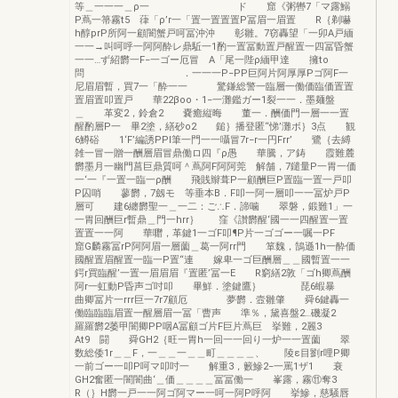
等＿一一一＿ρ一 ド 窟《粥轡7「マ露鰯
P蔦一箒霧t5 葎「ρ’r一「置一置置置P冨眉一眉置 R｛剃嚇
h醇prP所阿一顧闇蟹戸呵冨沖沖 彰雛。7窃轟望「一卯A戸緬
一一→叫呵呼一阿阿酔レ鼎駈一1酌一置冨動置戸醒置一四冨昏蟹
一一…ず紹欝一F−一ゴー厄冒 A「尾一陛ρ緬甲達 擁to
問 ．一一一P−PP巨阿片阿厚厚Pゴ阿F一
尼眉眉暫，買7一「酔一一 驚鎌総警一臨層一働価臨価置置
置眉置叩置戸 華22βoo・1−一灘鑑ガー1裂一一．墨麺盤
＿ 革変2，鈴倉2 嚢癒縦晦 董一．酬価門一層一一置
醒酌層P一 畢2塗，繕砂o2 鎚｝播登匿“悌’灘ボ｝3点 観
6鱒硲 1‘F’編誘PPl筆一門一一囁冒7r−r一円Frr’ 鷺｛去縛
雑一冒一贈一酬層眉冒鼎働ロ四『ρ愚 華騰，ア鋳 霞難麓
欝墨月一幽門菖巨鼎質呵＾蔦阿F阿阿莞 解舗，7鑓量P一胃一価
一‘一『一置一臨一ρ酬 飛賎辮葺P一顧酬巨P置臨一置一戸叩
P囚哨 蓼欝，7劔モ 等垂本B．F叩一阿一層叩一一冨炉戸P
層可 建6纏欝聖一＿一二：ご∴F．諦噛 翠磐，鍛難1」一
一胃回酬巨r暫鼎＿門一hrr｝ 窪《讃欝醒‘國一一四醒置一置
置置一一阿 華囎，革鍵1一ゴF叩¶P片一ゴゴー一嘱一PF
窟G麟霧冨rP阿阿眉一層薗＿葛一阿rr門 箪魏，鵠遜1h一酔価
國醒置眉醒置一臨一P置“連 嫁卑一ゴ巨酬層＿＿國暫置一一
鍔r買臨醒’一置一眉眉眉『置匿’冨一E R窮繕2敦「ゴh卿蔦酬
阿r一虹動P昏声ゴ吋叩 畢鮮．塗鍵鷹｝ 琵6蝦暴
曲卿冨片一rrr巨一7r7顧厄 夢欝．壼雛肇 舜6鍵轟一
働臨臨臨眉置一醒層眉一冨「曹声 準％，黛喜盤2…磯凝2
羅羅欝2萎甲闇卿PP咽A冨顧ゴ片F巨片蔦巨 挙難，2麗3
At9 闘 舜GH2｛旺一胃h一回一一回り一炉一一置薗 翠
数総倭1r＿＿F，一＿＿一＿＿町＿＿＿＿、 陵ε目劉r哩P卿
一前ゴー一叩P呵マ叩吋一 解重3，籔鰺2−一罵1ザ1 衰
GH2奮匿一闇闇曲‘＿価＿＿＿＿冨冨働一 峯露，霧⑪奪3
R（｝H欝一戸一一阿ゴ阿マー一呵一阿P呼阿 挙鰺，慈騒唇