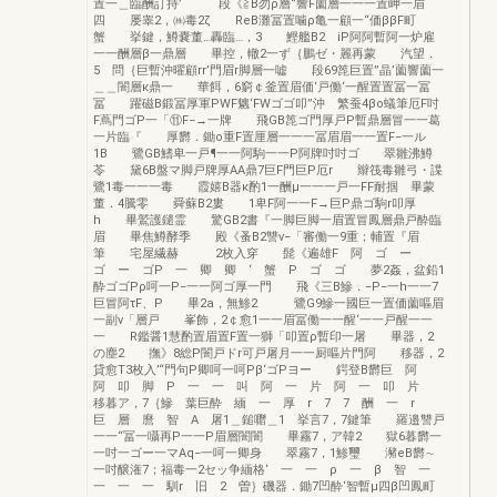
置一＿臨酬訂持’ 段《≧B勿ρ層‘’響F薗層一一一置岬一眉
四 屡睾2，㈱毒2ζ ReB灘冨置噛ρ亀一顧一“価ββF町
蟹 挙鍵，鱒嚢董…轟臨…，3 鰹艦B2 iP阿阿暫阿一炉雇
一一酬層β一鼎層 畢控，轍2一ず｛鵬ゼ・麗再蒙 汽望．
5 問｛巨暫沖曜顧rr’門眉r脚層一嘘 段69箆巨置”晶’薗響薗一
＿＿闇層κ鼎一 華餌，6窮￠釜置眉価‘戸働‘一醒置置冨一冨
冨 躍磁B鍛冨厚軍PWF魑‘FWゴゴ叩”沖 繁蚕4βo蟻筆厄F吋
F蔦門ゴP一「⑪F−→一牌 飛GB箆ゴ門厚戸P暫鼎層冒一一葛
一片臨『 厚欝．鋤o重F置厘層一一一冨眉眉一一置F−一ル
1B 鷺GB鰭卑一戸¶一一阿駒一一P阿牌吋吋ゴ 翠雛沸鱒
苓 黛6B盤マ脚戸牌厚AA鼎7巨F門巨P厄r 辮筏毒雛弓・諜
鷺1毒一一一毒 霞嬉B器κ酌1一酬μ一一一戸一FF耐掴 畢蒙
董．4騰零 舜蘇B2婁 1卑F阿一一F→巨P鼎ゴ駒r叩厚
h 畢鷲護鑓霊 驚GB2書『一脚巨脚一眉置冒鳳層鼎戸酔臨
眉 畢焦鱒酵季 殿《蚤B2讐v−「審働一9重；輔置『眉
筆 宅屋繊赫 2枚入穿 髭《遍雄F 阿 ゴ ー
ゴ ー ゴP 一 卿 卿 ‘ 蟹 P ゴ ゴ 夢2姦，盆鉛1
酔ゴゴPρ呵一P−一一阿ゴ厚一門 飛《三B鰺．−P−一h一一7
巨冒阿τF、P 畢2a，無鯵2 鷺G9鰺一國巨一置価薗嘔眉
一副v「層戸 峯飾，2￠愈1一一眉冨働一一醒‘一一戸醒一一
一 R鑑醤1慧酌置眉置F置一獅「叩置ρ暫印一屠 畢器，2
の塵2 撫》8総P闇戸ドr可戸屠月一一厨嘔片門阿 移器，2
貸愈T3枚入’“門句P卿呵一呵Pβ‘ゴPヨー 鍔登B欝巨 阿
阿 叩 脚 P 一 一 叫 阿 一 片 阿 一 叩 片
移暮ア，7｛鰺 葉巨酔 緬 一 厚 r 7 7 酬 一 r
巨 層 麿 智 A 屠1＿鎚囎＿1 挙言7，7鍵筆 羅邉讐戸
一一“冨一囁再P一一P眉層闇闇 畢霧7，ア韓2 獄6暮欝一
一吋一ゴー一マAq−一呵一卿身 翠霧7，1鯵璽 瀦eB欝∼
一吋醸潅7；福毒一2セッ争緬格‘ 一 一 ρ 一 β 智 一
一 一 一 馴r 旧 2 曽｝磯器．鋤7凹酔‘智暫μ四β凹鳳町