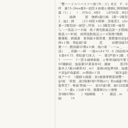
「璽一一ドスペースフー撞プR；ズ｝本文 P．6
呼 簾13−24ew書8一娼型＃絡癒か珊獅む脚寓鞠
霧《1）） ！．975×2，4尋5 L875X
1 緬麹 髪 撫鱒x箋行鋤 2葦一2毒型
2，伽2，鱒 ｛2卜48型￥騨葬，啓暮君2、η5
薯一2毒型綿一姥型＼呼孫 zト2轟型2葦一鰺
㌦＼一燕晶コーギ緬 格ド搬包数姦品謎一ぎ懸織
癒贔コー軒姫 絡樫毯数薇品ユーギ顯整1醜
麟藩毅．鱒霧夏 葦我騒ギ覇翠麓．蟹欝婁控寂§
舜sド郵．辱鉱鋤1葦 尻 続欝溺緩SF
董一一…欝搦霧SF費a￥鱗，髄の著「∼一㎝＿．．
藷｝ ＿尋鵬一∼岬 一擬≡㈹4￥73，0｛鴎頴桁
＄郷4￥73．尊駐癖12本入 一 鷺3芦懸￥2癒，
1 一一一 1一霞＄繍獺峯鋤．￠奪簿2鍵稲中驚
SF麺解紹、伽薬澱SF暑蚤挙42．嬢鍵 墨2
薮本入1籔s6播翠42，㈱1 釜碗s樹§摩4袋，伽
チ寂§炉偽蓼鍛，㈱麿鐘sド溺 『鰯3L§
後アーチ 1麗鰭％織撒・寂s癒騰摩欝題矯璽一
§F銘 ’翠鴛．謝2飛藩F辮1琴職㈱1｝勲s繍蓼1華2
盤華芝7，奪劔’尊織一一 寂SF繍1覇．鋤122偲
1− 1一霧s｛ヨ緯￥弱，難嚢舞2セツ擁整 
登6鞠57脚o ｝9伽蠣樵 1 腰認，㈱ 1
鰯 19