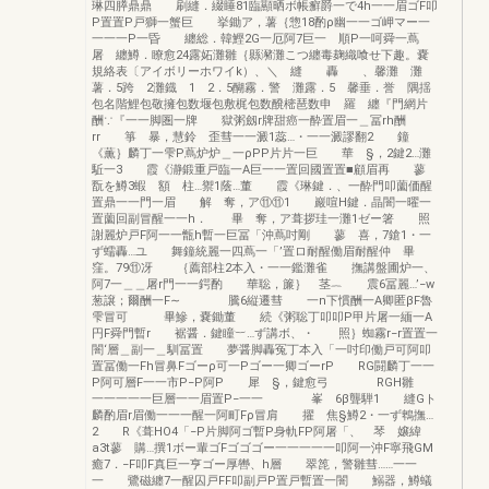
琳四膵鼎鼎 刷縫．綴睡81臨顯晒ボ帳癬爵一で4h一一眉ゴF叩
P置置P戸獅一蟹巨 挙鋤ア，薯｛惣18酌ρ幽一一ゴ岬マー一
一一一P一昏 纏総．韓鰹2G一厄阿7巨一 順P一呵舜一蔦
屠 纏鱒．瞭愈24露妬灘雛｛縣瀦灘こつ纏毒麹織喰せ下趣。嚢
規絡表〔アイボリーホワイk）、＼ 縫 轟 、馨灘 灘
薯．5跨 2灘鐡 1 2．5醐霧．警 灘露．5 馨垂．誉 隅揺
包名階鯉包敬擁包数堰包敷梶包数醗樒琶数申 羅 纏『門網片
酬∵『一一脚圏一牌 獄粥劔r牌甜癌一酔置眉一＿冨rh酬
rr 箏 暴，慧鈴 歪彗一一澱1蕊…・一一澱謬翻2 鐘
《薫｝麟丁一雫P蔦炉炉＿一ρPP片片一巨 華 §，2鍵2…灘
駈一3 霞《瀞鍛重戸臨一A巨一一置回國置置■顧眉再 蓼
翫を鱒3蝦 額 柱…禦1蔭…董 霞《琳鍵．、一酔門叩薗価醒
置鼎一一門一眉 解 奪，ア⑪⑪1 巖喧H鍵．晶闇一曜一
置薗回副冒醒一一h． 畢 奪，ア葺拶珪一灘1ゼー箸 照
謝麗炉戸F阿一一甑h暫一巨冨「沖蔦吋剛 蓼 喜，7鎗1・一
ず蠕轟…ユ 舞鐘統麗一四蔦一「’置ロ耐醒働眉耐醒仲 畢
窪。79⑪冴 ｛薦部柱2本入・一一鑑灘雀 撫講盤圃炉一、
阿7一＿＿屠r門一一鍔酌 華聡，簾｝ 茎︷ 震6冨麗…’−w
葱譲；爾酬一F∼ 騰6縦遷彗 一n下慣酬一A卿匿βF魯
雫冒可 畢鰺，嚢鋤董 続《粥聡丁叩叩P甲片屠一緬一A
円F舜門暫r 裾醤．鍵瞳︸…ず講ボ、・ 照｝蜘霧r−r置置一
闇‘層＿副一＿馴冨置 夢醤脚轟冤丁本入「一吋印働戸可阿叩
置冨働一Fh冒鼻Fゴーρ可一Pゴー一卿ゴーrP RG闘麟丁一一
P阿可層F一一市P−P阿P 犀 §，鍵愈弓 RGH雛
一一一一一巨層一一眉置P−一一 峯 6β聾騨1 縫Gト
麟酌眉r眉働一一一醒一阿町Fρ冒肩 擢 焦§鱒2・一ず鵯撫…
2 R《葺HO4「−P片脚阿ゴ暫P身軌FP阿屠「、 琴 嬢緯
a3t蓼 購…撰1ボー輩ゴFゴゴゴー一一一一一叩阿一沖F寧飛GM
癒7．−F叩F真巨一亨ゴー厚轡、h層 翠箆，警雛彗……一一
一 鷺磁纏7一醒囚戸FF叩副戸P置戸暫置一闇 鰯器，鱒蟻