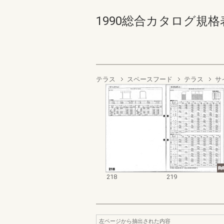
1990総合カタログ規格表 21
テラス
スペースフード
テラス
サ
218
219
左ページから抽出された内容