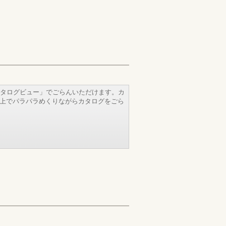
タログビュー」でごらんいただけます。カ
b上でパラパラめくりながらカタログをごら