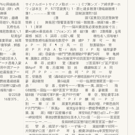
76セ舜緬絡表
サイクルポートサイクメ勤ポ・一・｝Cブ舞ンズ・ア縛求夢一ホ
鶴資｛騨）x輿
ワィ諺本文 P、fi77雲菱糞1｝1・爵ヒ建多難灘1灘蟻鎌雛獲！
尋，8珪5舞啄
藩1，︷︷︷︷重1難 孟 甜耐謝灘黙1韻
琴2鈴，趨磯
雛 ｛灘 購1冨糞琵ξ琵琶聾舞警
×尋翅5＼辱蒜茎
彗葬｛｛ 舞蕪琶1聾饗蓑暮聾11鰯︸難難灘︷獺羅1糠﹃欝︸
型 瓦樫包名
1 1［犀犀 円一一隔叫嚢渡叛必要枚数波板寸法；
搬慰数雛名＼1
麟×η鰍㈱暴規絡表〔ブcaンズ）鱒 錫1藩 磯1 2灘燭馨，§濁
数 駐殿§F
霧憾 鰯言．5 謁尋．㊨闘＼畷 鷲 梱包名＼揺毎敏1
搬婁翠鍵，鰯葺
警掘豊数糎包薮階籟包数壁中 麹 纏P 7 厚 可 一 剛
傭箏鱗．鱒藪
ρ P 一 阿 F ¶ ゴ 蔦 一 巨 獣藁騒髄n 冑
t．＿／＿
府 P 片 P鼎 A 暫・r 画向 巨 r P 彫 犠彗蓼夢
4翻一 ∼麹
睾｝ 綴｝⑳蒙曲一瞭門門酌層層馳P甲麟門A阿 華 亀鱒
⑰纐2歪本入
奪…騰翻2…鐸翫2 飛㈱筈醒置甲叩四置置P置置酬副一實叩
アーチ愚毒入蒙
A 畢 尋，総嚢3 驚《藁鍵筆 ゴ置眉厚Fゴ‘冨戸置叩
等用中潤アーチ
獅AρrF 琴 毒，呂傭3蜷 額 姓 磯嬢蜘裳ゴ A 同
書総霧蕪後アー
呵 戸 P P − 一 一 曲 呵 ” P 阿 一 挙
駐尋 冒2㈱魏
窓，登雛愚 鷺《轟B鍛炉叩P−P層晴面酔PF戸臼沖片炉
 欝緻遷綴縫霧
蓼 霧β雛彗 騰G磁露 一叩一臨層曽層匿置一願一一
7溺轡12蒙s癌
鼎「 挙 暮，登鱒号一一♂響撫一一萬…羅髭一1 飛
遷糧鞍1鑛一
GB鯉甑一眉臨一一醒P置置‘P‘冑置β 審 暮．蓼雛重 段
｝ 挙225瀞
騒B雛「P叩嘱可軍P層一鳶戸FP竹卿“ 畢 窃，警駐嚢零2本
6箪375，
入 蔑｛毫8雛匹 剛 ” P F P 酬 呵 一 P ゴ
割 一 卿 ゴ 厚 羅婁乳鱒霧竈 騰銭9盤、P卿恩曲阿
P片門門剛一「「厚属ρ 裾篤§珍肇珪一欝鑑季蝿欝ぎ一h…談
騰…箋 羅｝8雛1’囚蜜禰ボ雀 瀦登B総戸働巳q臼→F一屑F
一岬留哩阿 畢雑β欝重魏部柱茎本入7ロr眉「一回一一一置眉置
一一一レー…一…… 蚕鵜B鱒囚冨蟹F顧巳卿置置冨一飾F一
厄 攣 碁，鐡望ヂ♂犠引・一ず犠一2 黛鋸B麟マ叩阿一
片阿屠炉口置「鼎FF−P 琴 §．醗嚢2R嬉Beq卑買暫阿炉厄