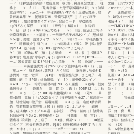
一ド 曄称簸纏雛舜鰐「甥藝屋撰 裾3蟹，鱒碁傘窪群灘： 柱
文麺．235フXプ
粋ゑ ￥ δ〔1，〔彫奪誰蕨：た懲子馴鱗聯B繕鉦）タイ健鱗
／me’ttt／／t
重謝琴喀13，egeユ∼F 呼称懸移bSPf31ろく崖縷昭野絡．窪
ぎ 壕蕎贔雛一Ff
磐種舞婁畢194，蟹矯夢誓奪．昏嚢弓蓼8芦｛｝21たて獲子
9，鍵窃柱セツF￥
解t蟹｝，蟹婚馨嬢タイプ￥354，窪紛コード 呼稔饒捲
法留×H）1．［鯵
bgPf3’ろく屋躾 ￥簿4，〔緯曹亡）B群￠1： 忙砕窮
コーFMDY11H
￥ 紛，縣｛｝＃9舜＃2iたて軽子 ￥｝〔隠．綴泌よ二格子
￥13，80s1．0
燵嚢嚢契轟＝・・＝籠隷；．一臼連子格子Al2Mタイプ（懸鍵糊
雛o￥1，尋o＃2
￥57馨，嚢雛 蔑鷺タイプ ￥5f7， 9奪ilコーF 呼称懸格コ
イ承弓一ホワイ粂〕
ード 呼稼簸婚f｝馨Pij＃ ・pm藝舞縷：￥毅2，聲｛鴻o琶P
蕎贔澱一ドHSAlf
弱r2！4．援r滞灘 ag ll9・唇99DgPf2iよこ格子
体）柱セツ5鰯
￥1｛嬉，瞬魯ゆ8P｛麺：おさ纏鱗 ￥ 弱．参｛｝9雛濤P
駐綴） ｛ 1，
巷31誓｝響巖獲1摩客ij2，ij｛｝拶P8P21．DBP12十tttttt−一一
本入｝敬コーナー
一←1叢峯窺毒1綴1DBP磐41おさ撰離 ￥ 鱒．紛蓼Pt−一一
ルグ2ewフXン
一一一一ue薫箋箋嚢糞§日’922Dタイプ腔舞牲殉￥毒7《｝，彗
ー｝’ 呼 蒜緬
｛惣ユード 曝称魎絡o蓼Pl3 ろく渥緩 軍捲尋，昏曇駐D
｛奉）MsB2t
諺欝博．≡空一’塗爾 扉1誓9，奪昏蓼艶恥夢、まこ穐子 辱
礼灘〕xE［M￥2
囎響：醸［｝BP韓：鍵物雛鶴 ￥ 5？．馨99魯22タイプ
ーナー遜手 ￥ヨ
￥491，eeg＝一翰呼蒜緬椿D縫Pl3 ろく崖獲 ￥穆毒．就簿
型〔アイ讃・メ繍
鯵難舜＃｛ 鍾峰き 翠 姦《》，轟｛｝9DBP12 よこ麩
励・〕 1本
挙 ￥igE，〔｝geDBPl毒i雛物饗鱗1￥ 5薯、〔彫9・．暴
響 ； 
毎≡麟舞 毒麺｛「↓AO2Dタイブ（撞轡塾衛￥蚤27，1翼鴻羅一
露 冒傘繍
胎 騨稔懸絡D懲戸欝 嬬饗鍾擾 ￥3｛｝窪，宕蟹1麟欝舜
舞
錨 窪艀舞灘ダ華莫響t＃鱒［｝鯵野｛2：よこ絡子 鰯鱒
ψ毒一．−1
移，磁矯幽S2タイプ￥46霧，容韓設一ド呼称：鍾絡［》諺舜銚
罫 鋒 脅 喬
1燭藝屋獲’￥3＃2，鱒99鍵多》2｝ 柱舞幽 摩 言ξ｝、
灘繍ご1雛籍晶⊇
騒瘤暮5鞍鍔捻．よこ繕子 ￥1舗。鱒碁tS i11ii；1iii1ii鷺麗
一ぎ聯 務鐡権け
◎タイプ（控骨柱掬翠尋欝，9§嚢》礁呼稼優鰺ゆBPl31ろく屋
㈱ ｛5枚 ，魏
痩 ￥簿￠，5｛｝0．一一一一”M甲”一一DBPls1
將T−6摩詮藩難9
￥詩肇，欝愈瞬野謝餐讐琴1｛罎．｛｝（彫難麗タイプ
目棚P顧 1T・