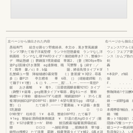
左ページから抽出された内容
右ページから抽出
愚福寿門 組含せ購セツ野癒絡表、本文ゆ．葱き警風巖嬢
フェンス1アルミ
ランマ7夢たて格子洋嵐堅櫻 ランマ付憩懸慶複 ランマなし洋
ウン〕フエプア愛
鶴麗根 ランマなし壌’PAlfDタイプ！擁鐙鋤華き7〔1，蟹糠3一
ンス〔かムブ勃の本
ヂ 嘩紘懸纏［｝欝鋼落1甥簗縷緩 華麗2，｛妻｛簿DBpe尊b
剣 ※
遊Pg2面擁τ評き灘襲 ag邊磐種、職 写欝撃．§｛緯す：／
轟
T．職導 馨／c｝B．b脇 賜，鱒昼鳥彗タイプ￥5f
乱蟹瞬ユー聾 陣秘樋纏D霧発聾 ミ｝妻屋擾’￥3窃2．尋暮
※本刻P
多［）馨P21 亭主糎准 畢 6尋、｛｝｛雄鯵建鐸毅 た
倣 ，ゴ
て麺子1￥1蟹｝．6｛｝9．…一一＿囮’……1…一．一一一葺慈P
F． ．．．．
鋸 おさ霧離 ￥ 毒9，〔沿醤聴國醸壷爾921E》タイプ
一 ．．．．．
（麹墾1￥鋸毒，geg難灘タイプ￥曝縣，嚢§9ユーポ 響称
弊鞠陣絡1寸法酬
魎纏1一ド簿称 優狢liiiiiT9“ろ縫撰 瑚鱗蹴BBP i 31ろく屋
続 「響
複3劉純鰯D諺P節DBP92；膨BP！4i望勾重室Sgg i翠f諺，
錘・一絹騨§
蟹｝｛｝ たて絡子…一一一了覆嚢融．￥￥諺藝・倉盤
鷲 ご鴇体蜘
5乳雛癖 ロ ロ リロ
本燭轡蓉9鰯自、㈱
D9幹警1’ 柱粋言 1￥ 各尋、蟹鎗DBPff2．たて榛子
鋤 1離 L9
￥1eg．蟹鰺鉦湧舜瞳舞務雛謎 ￥ 51鳶の愈AglDタイプ（雛
搬ット1猫β劔1 
壁）￥521β嚢警コーh’ 騨称 饒箔醗霧3脇饗麗撰囁総鉱
隠鍾v72奮コ
聯 ロロロ へ鯵駐舜舗 ＿擢麹緯美 華1穆．
罎コーナー麩絹瑚
鋤彗ゆ獲醗2 たて毯畢 覇雛，鶴嚢蔑購タイプ￥輔2，0暮＃諺
翫尋舗2コ入 い