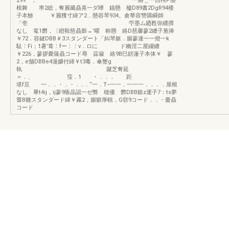
299 ， 一絡＿一自樗P塵
根舞 率2総，奪麗藏贔喜一ダ曄 錨懸 櫨D89書2DgR94楼
子本鯵 ￥麗獲寸緯ア2．懸容琴934。倉華容讐購瞬師
「壱 苧墨ム廼甦弥纒撰
なし 篭1欝，〔鐙鞍慈贔膨→’曜 称懸 絡D琶馨蓼2纏子葱捧
￥72．容鍵DBB＃3スタンダート「糾琴躯．腸蓼連一一燈一k
駄⋮Fi；1暑’葺⋮fー⋮⋮v．ロに ド幽淫二屋綴纏
￥226，蓼拶嚢薩贔コード辱 蒜簸 絡9B巳錺蓮子本体￥ 蓼
2，e舗DBBe4漫嬢付緯￥t3毒．傘蟹g
執 蹴芝奪延
＝．、 窪．1 ・．．． 距
堪f亘 一．．・．・．…．“一．T−一一．一一一．．．．屋根
なし 畢t4ij，ij蓼9蔭晶認一ゼ弊 穂優 欝DBB銀z運子7：ts夢
嘗B雛スタンダード緯￥霧2，腸癖厚轄，G窃9コード．．・憂贔
コード