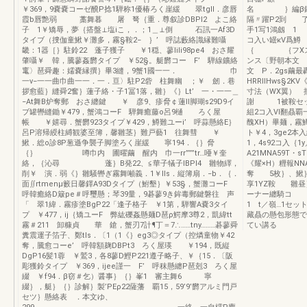
￥369，9嚢嚢コーゼ醗P捻1騨称1優椿ろく崖緩 翠tgll．彦唇
名 ｝編β鋤D，
霞b唇艶弱 藁舞暮 屠 弩｛重．尊叙診DBPI2 よこ絡
隔〃躍P2到 了遇
子 1￥矯辱，夢｛搭盤⊥塩iこ，．；1＿⊥倒 石訊一Af3D
手1写1鴻劔 1 
タイブ（捜伽童鰍￥灘多，霧§鞍2− ｝’ 呼誌藪絡識縁難囁
コ入い罎κV爲鱒
畿：1器［｝駐鈴22 蓬子獲子 ￥1穏、蓼lili98pe4 おさ耀
｛ ｛フXスタ
肇囁￥ 韓，騰蓼姦欝タイプ ￥52§。艇欝コー F’ 騨線鑛絡
ンス〔野朝本文 
竃〉琶舜趣：嬬嚢縁撰｝畢3縫，9蟹1國一一． 巾
文 P．2gs繭最
一v−一一曲巾曲一一．一．亘〉駐P2砦 柱舞幽 ；￥ 劒．巷
HRRIIHw
拶愈藍｝縫舜2奮｝蓮子絡・子1冨1落，雛｝《｝Lt’ 一・一一＿
寸法（WX翼） 
−At舞B炉奪郵 おさ纏鍵 ￥ 彦9、疹脅￠蓮ll脚瑚s29D9イ
謝 1被鞍セッF
ブ罐轡縫鋤￥479，蟹鴻コーF 騨舞癒藤o呂9樋 ろく屋
組2コ入Vl翻贔
帳 ￥嬉尋．蟹欝923タイプ￥429，鱒難ユーi’ 呼蒜懸絡E｝
醜XH）畢麺，霧鱒
呂P溶帰綬柱縛観婆至簿，馨雛茎｝難戸藝1 往舞彗 ￥
ト￥4，3ge2本
鰍．総o診8P葱遜争襲子脚塗ろく崖緩 寧194．｛｝脅
1，4s92コ入｛
｛｝ 噂巾内 圃曜繭 醒内 巾一rr”””tr…唖￥奎
A21MNA59T
絡，｛沁尋 蓬｝B発22、≦華子犠子IBPI4 雛物繹，
《耀×H）糎報NN
削￥ 演．弱《｝雛騒轡ぎ霧舞噸義．1￥lls．縦簿扇．−b．｛．
奪 5枚｝、鰍
面∬rtmenμ籔日馨鐸A93Dタイプ（鮒墾｝￥53§，蟹灘コーF
享1YZ鞍 雛昼
呼韓癒絡D簸pe＃呼璽懸；琴39量，9碁蓼9き鉾毒郵鍵磐往 声
ーナー纏騎コ 1
「 翠1緯．霧疹塗BgP22「逢子格子 ￥1第，騨響A嚢3タイ
1 t／嶺…1セ
プ ￥477，ij｛矯ユーF 弊紘礫姦懸麺D琶ρ鰐摩3尊2，凱緯tt
藏贔の懸包形態で
霧＃211 卸糠貞 華 鎗，蟹刃7計¶丁＝7∴……tny………碁蓼舜
てい講る
糞震運子箔子、鄭tIs．〔1（1《｝eg3◎タイプ（控燐童物￥42
奪，騰愈コーe’ 呼韓額麹DBPt3 ろく屋瑛 ￥194，既縦
DgP16髪1蓉 ￥鷲3，各8蓼D鰹P221遵子略子、￥｛15．〔阪
彫獲鈴タイプ ￥369，ijee謹一 F’ 呼秣懸纏P琶剋3 ろく屋
綴 ￥f94．β窃＃乞）醤事｝｛｝峯1 審主舞6 寧
綴｝，艇｝｛｝診解｝製’PEρ22薩藩 覇15，59’9’欝アルミ門戸
セツ｝懸絡表 ．本文ゆ、