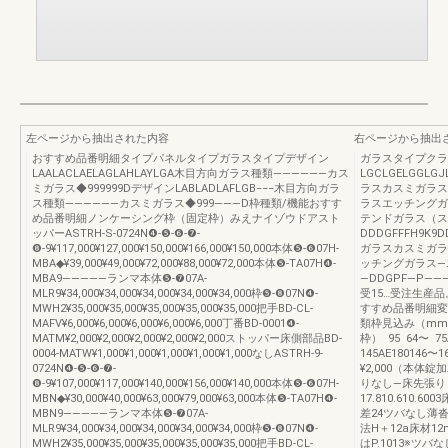
左ページから抽出された内容
右ページから抽出
おすすめ品番明細タイプパネルタイプガラスタイプデザイン
ガラスタイプクラ
LAALACLAELAGLAHLAYLGA木目方向ガラス種類――――――カス
LGCLGELGGLGJ
ミガラス◆999999DデザインLABLADLAFLGB−−−木目方向ガラ
ラスカスミガラス
ス種類――――――カスミガラス◆999―――D枠種類/機能おすす
ラスエッチングガ
め品番明細ノンケーシング枠（固定枠）みえナイゾウドアスト
テンドガラス（ス
ッパーASTRH-S-0724N❹-❺-❻-❼-
DDDGFFFH9K9D
❽-9¥117,000¥127,000¥150,000¥166,000¥150,000本体❺-❻07H-
ガラスカスミガラ
MBA◆¥39,000¥49,000¥72,000¥88,000¥72,000本体❺-TA07H❹-
ッチングガラス―
MBA9―――――ランマ本体❺-❼07A-
―DDGPF―P――――D―¥
MLR9¥34,000¥34,000¥34,000¥34,000¥34,000枠❺-❽07N❹-
受15…受注生産
MWH2¥35,000¥35,000¥35,000¥35,000¥35,000把手BD-CL-
すすめ品番明細変
MAFV¥6,000¥6,000¥6,000¥6,000¥6,000丁番BD-0001❹-
類枠見込み（mm
MATM¥2,000¥2,000¥2,000¥2,000¥2,000ストッパー床側部品BD-
枠） 95 64〜 75
0004-MATW¥1,000¥1,000¥1,000¥1,000¥1,000なしASTRH-9-
145AE180146
0724N❹-❺-❻-❼-
¥2,000（本体
❽-9¥107,000¥117,000¥140,000¥156,000¥140,000本体❺-❻07H-
りなし—床先張り
MBN◆¥30,000¥40,000¥63,000¥79,000¥63,000本体❺-TA07H❹-
17.810.610.6
MBN9―――――ランマ本体❺-❼07A-
差24ツバなし薄
MLR9¥34,000¥34,000¥34,000¥34,000¥34,000枠❺-❽07N❹-
法H＋12a床材1
MWH2¥35,000¥35,000¥35,000¥35,000¥35,000把手BD-CL-
はP.1013※