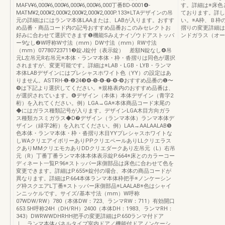
MAFV¥6,000¥6,000¥6,000¥6,000¥6,000丁番BD-0001❹-
す。詳細は※床色
MATM¥2,000¥2,000¥2,000¥2,000¥2,000P.133※LTAデザインの吊
ております。詳し
元の詳細はにはランマ本体LAAまたは、LABが入ります。おすす
い。※A枠、Ｂ枠の詳
め品番・商品コード内の記号おすすめ品番おこのみセレクトお
摺りの変更詳細はP.
好みに合わせて選択できます❶機能Sみえナイゾウドアストッパ
ンドガラス（オー
ー9なし❷W呼称W寸法（mm）DW寸法（mm）RW寸法
（mm）07780723711❸錠J錠付（表示錠） 差額N錠なし❹吊
元L左吊元R右吊元※本体・ランマ本体・枠・沓摺りは同色が選択
されますが、変更可能です。詳細は※LAB・LGB・LYB・ランマ
本体LABデザインにはプレシャスホワイト色（YY）の設定はあ
りません。ASTRH-❶-❷24❸❹-❺-❻-❼-❽-❾おすすめ品番の❶〜
❾は下記より選択してください。※規格表内のおすすめ品番は、
が選択されています。❻デザイン（本体）本体デザイン（青字2
桁）を入れてください。例）LGA→GA※本体商品コード末尾の
◆にはガラス種類記号が入ります。デザインLGA木目方向ガラ
ス種類カスミガラス◆D❼デザイン（ランマ本体）ランマ本体デ
ザイン（緑字2桁）を入れてください。例）LAA→AALAALAB❺
色本体・ランマ本体・枠・沓摺り木目YYプレシャスホワイトな
しWAクリエアイボリーありPPクリエペールありLLクリエラス
クありMMクリエモカありDDクリエダークあり左吊元（L）右吊
元（R）丁番丁番ランマ本体本体表示錠P.664※床とのカラーコー
ディネート一覧P.96※ストッパー床側部品は床色に合わせて色を
変更できます。詳細はP.655※錠付の場合、本体の商品コードが
異なります。詳細はP.664本体ランマ本体枠把手※ノンケーシン
グ枠スクエアL丁番※ストッパー床側部品※LAALAB※色はシャイ
ンニッケルです。サイズ/基本寸法（mm）W呼称
07WDW/RW）780（本体DW：723、ランマRW：711）有効開口
653.5H呼称24H（DH/RH）2400（本体DH：1983、ランマRH：
343）DWRWWDHRHH把手の変更詳細はP.650ランマ付ドア
｜ ランマ本体パネルタイプ室内ドア／機能付ドアノンケーシ