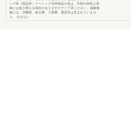
ング枠（固定枠）ケーシング付枠商品の色は、印刷の特性上実
物とは多少異なる場合がありますのでご了承ください。掲載価
格には、消費税、組立費、工事費、運賃等は含まれていませ
ん。 みえない