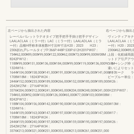
左ページから抽出された内容
右ページから抽出
レーベルパレットラテオタイプ把手把手手掛け把手デザイン
ヴィンティアキナ
LAALACLAA（ミラー付）LAC（ミラー付）LAALADLAA（ミラ
LAALACLAA（
ー付）品種H呼称本体枚数H寸法W寸法H20：2023 H23：
ー付）H20：20
2306折れ戸レールタイプP.366P.448P.530P.612H201PW07：
2306¥62,000¥89,0
734¥62,000¥89,000¥99,000¥122,000¥62,000¥73,000¥99,000W08M：
上段：化粧縁両
8242PW12：
ットドア引戸アウ
1188¥99,000¥151,000¥136,000¥184,000¥99,000¥119,000¥136,000W13M：
ンケーシング枠（
1324W16：
違いによりセット
1644¥104,000¥158,000¥141,000¥191,000¥104,000¥126,000¥141,000W17：
イトオーク ラ
1708W18M：18243PW24：
ビーブルー単位：
2446¥152,000¥233,000¥189,000¥266,000¥152,000¥185,000¥189,000W26：
2542W27M：27164PW34：
3376¥204,000¥312,000¥241,000¥345,000¥204,000¥248,000¥241,000H231PW07：
734¥65,000¥92,000¥103,000¥126,000¥65,000¥77,000¥103,000W08M：
8242PW12：
1188¥104,000¥156,000¥142,000¥190,000¥104,000¥124,000¥142,000W13M：
1324W16：
1644¥109,000¥163,000¥147,000¥197,000¥109,000¥133,000¥147,000W17：
1708W18M：18243PW24：
2446¥159,000¥240,000¥197,000¥274,000¥159,000¥195,000¥197,000W26：
2542W27M：27164PW34：
3376¥213,000¥321,000¥251,000¥355,000¥213,000¥261,000¥251,000