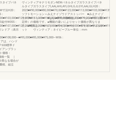
スタイプパネ
ヴィンティアキナリモダンNEWパネルタイプガラスタイプパネ
ルタイプガラスタイプLAALAHLAYLGHLGJLGYLAALGLH20：
法W寸法H20：
2023■¥90,000■¥80,000■¥70,000■¥123,000■¥113,000■¥103,000■¥139,000
55：
ソフトモーション＋みえナイゾウドアストッパー ■みえナイゾ
000■¥103,000■¥123,000■¥113,000■¥103,000■¥90,000■¥80,000■¥70,000■¥123,000■¥113,
ウドアストッパー ■なし●表中の価格はノンケーシング枠（固
表示錠付W055：
定枠）の価格です。●機能の違いによりセット価格が異なりま
000■¥107,000■¥127,000■¥117,000■¥107,000■¥94,000■¥84,000■¥74,000■¥127,000■¥117,
す。●写真は、パレット：ホワイトオーク ラテオ：ウォルナ
68トイレドア（表示
ット ヴィンティア：ネイビーブルー単位：mm
,000■¥108,000―■¥95,000■¥85,000■¥75,000―W06：
8■ドアは、ハンド
650標準ド
アイアンブラッ
ット価格：
ット価格一覧 ｜
少異なる場合が
費税、組立