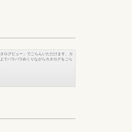
タログビュー」でごらんいただけます。カ
b上でパラパラめくりながらカタログをごら