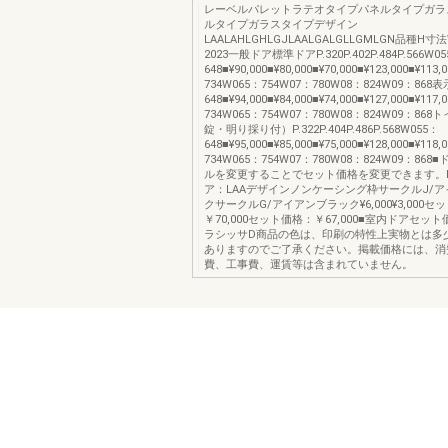
レーベルパレットラテオタイプパネルタイプガラ
ルタイプガラスタイプデザイン
LAALAHLGHLGJLAALGALGLLGMLGN品種H寸
2023一般ドア標準ドアP.320P.402P.484P.566W0
648■¥90,000■¥80,000■¥70,000■¥123,000■¥113,
734W065：754W07：780W08：824W09：868
648■¥94,000■¥84,000■¥74,000■¥127,000■¥117,
734W065：754W07：780W08：824W09：8
錠・明り採り付）P.322P.404P.486P.568W055：
648■¥95,000■¥85,000■¥75,000■¥128,000■¥118
734W065：754W07：780W08：824W09：86
ルを変更することでセット価格を変更できます。P.
ア：LAAデザインノンケーシング枠サークルJ/
クサークルG/アイアンブラック¥6,000¥3,000セ
￥70,000セット価格：￥67,000■室内ドアセ
ラシッサD商品の色は、印刷の特性上実物とは多
ありますのでご了承ください。掲載価格には、消
費、工事費、運賃等は含まれていません。