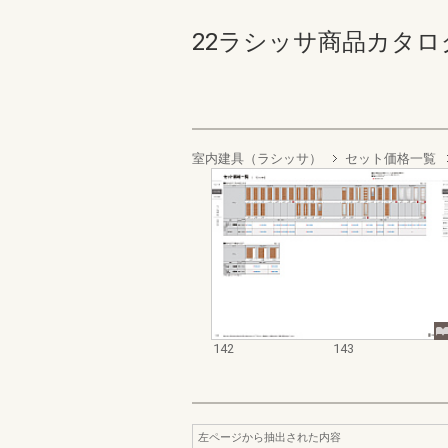
22ラシッサ商品カタログ 14
室内建具（ラシッサ）
セット価格一覧
142
143
左ページから抽出された内容