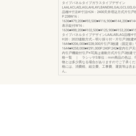
タイプパネルタイプガラスタイプデザイン
LAALACLAELAGLAHLAYLBANEWLGALGCLGELG
品種H寸法W寸法H24：2400天井埋込方式片引
P.238W16：
1636■¥79,200■¥93,500■¥116,900■¥144,200■¥14
表示錠付W16：
1636■¥88,200■¥102,500■¥125,900■¥153,200■¥1
タイプパネルタイプデザインLAALABLAG品種H
H20：2023連動方式︵明り採り付︶片引戸2枚建W
1644■¥206,000■¥228,000片引戸3枚建（固定扉
1644■¥258,000■¥291,000P.240P.242■室
内引戸機能付引戸※写真は連動方式片引戸2枚建
格一覧 ｜ ラシッサS単位：mm商品の色は、
物とは多少異なる場合がありますのでご了承くだ
格には、消費税、組立費、工事費、運賃等は含ま
ん。