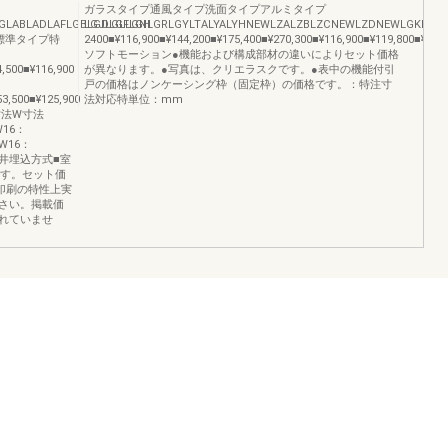
ガラスタイプ通風タイプ洗面タイプアルミタイプ
GLABLADLAFLGBLGDLGFLGH
LGJLGLLGNLGRLGYLTALYALYHNEWLZALZBLZCNEWLZDNEWLGKLGM
戸標準タイプ特
2400■¥116,900■¥144,200■¥175,400■¥270,300■¥116,900■¥119,800■¥143
ソフトモーション●機能および構成部材の違いによりセット価格
4,500■¥116,900
が異なります。●写真は、クリエラスクです。●表中の機能付引
戸の価格はノンケーシング枠（固定枠）の価格です。：特注寸
53,500■¥125,900
法対応特単位：mm
寸法W寸法
16：
）W16：
内引戸天井埋込方式■室
です。セット価
印刷の特性上実
さい。掲載価
れていませ