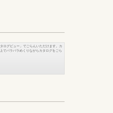
タログビュー」でごらんいただけます。カ
b上でパラパラめくりながらカタログをごら