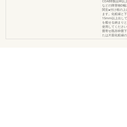
CDABB製品W以
などの障害物D幅
関玄●付け框の上
ます。化粧縁と下
15mm以上出し
を載せる納まりと
使用してください
畳寄せ既存枠畳下
たは片面化粧縁の