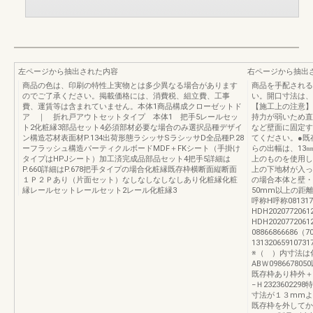
左ページから抽出された内容
右ページから抽出
商品の色は、印刷の特性上実物とは多少異なる場合があります
商品を手配される
のでご了承ください。掲載価格には、消費税、組立費、工事
い。開口寸法は、
費、運賃等は含まれていません。本体1商品構成クローゼットド
【施工上の注意】
ア ｜ 折れ戸アウトセットタイプ 本体1 把手5レールセッ
持力が弱いため直
ト2化粧縁3部品セット4必須部材必要な場合のみ選択品種デザイ
など壁面に固定す
ン構造芯材表面材P.134出荷形態ラシッサSラシッサD全品種P.28
てください。●既
ーフラッシュ構造パーティクルボードMDF＋FKシート（手掛け
らの出幅は、13
タイプはHPJシート）加工済完成品部品セット4把手5詳細は
上のものを使用し
P.660詳細はP.678把手タイプの場合化粧縁既存枠横断面縦断面
上の下地材が入っ
１Ｐ２Ｐあり（片面セット）なしなしなしなしあり化粧縁化粧
の場合本体と壁・
縁レールセットレールセット2レール化粧縁3
50mm以上の距
呼称H呼称08131
HDH2020772061
HDH20207720
0886686668
13132065910
※（ ）内寸法は
ABＷ098667805
既存枠あり枠外＋86
−Ｈ23236022
寸法が１３mmよ
既存枠を外してか