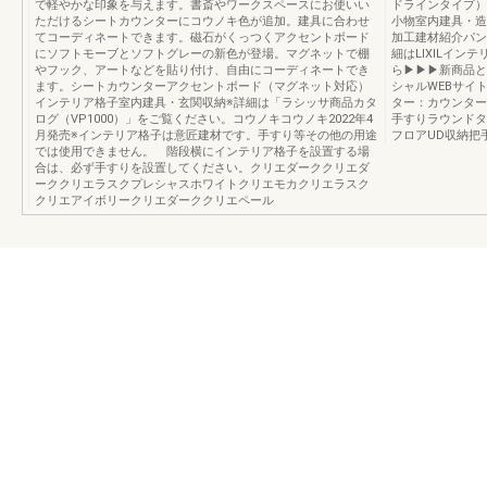
で軽やかな印象を与えます。書斎やワークスペースにお使いい
ドラインタイプ）
ただけるシートカウンターにコウノキ色が追加。建具に合わせ
小物室内建具・造
てコーディネートできます。磁石がくっつくアクセントボード
加工建材紹介パン
にソフトモーブとソフトグレーの新色が登場。マグネットで棚
細はLIXILインテ
やフック、アートなどを貼り付け、自由にコーディネートでき
ら▶▶▶新商品と
ます。シートカウンターアクセントボード（マグネット対応）
シャルWEBサイト
インテリア格子室内建具・玄関収納※詳細は「ラシッサ商品カタ
ター：カウンター
ログ（VP1000）」をご覧ください。コウノキコウノキ2022年4
手すりラウンドタ
月発売※インテリア格子は意匠建材です。手すり等その他の用途
フロアUD収納把手：把
では使用できません。 階段横にインテリア格子を設置する場
合は、必ず手すりを設置してください。クリエダーククリエダ
ーククリエラスクプレシャスホワイトクリエモカクリエラスク
クリエアイボリークリエダーククリエペール