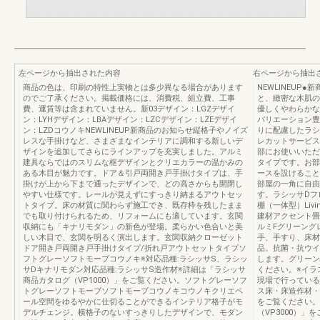
左ページから抽出された内容
右ページから抽出
商品の色は、印刷の特性上実物とは多少異なる場合があります
NEWLINEUP
のでご了承ください。掲載価格には、消費税、組立費、工事
と、緻密な木肌の
費、運賃等は含まれていません。新03デザイン：LGZデザイ
優しくやわらかな
ン：LYHデザイン：LBAデザイン：LZCデザイン：LZEデザイ
バリエーション豊
ン：LZDコウノキNEWLINEUP新商品のお知らせ縦格子やノイズ
りに配慮したラシ
レスな手掛けなど、さまざまなインテリアに調和する新しいデ
レカットサービス
ザインを追加してさらにラインアップを充実しました。アルミ
部にお使いいただ
建具ならではのスリムな框デザインとクリエカラーの温かみの
タイプです。お部
ある木目が魅力です。ドア＆引戸両開き戸手掛けタイプは、手
ースを設けること
掛けが上から下まで通ったデザインで、どの高さからも開閉し
部屋の一角に自由
やすい仕様です。レールが見えずにすっきり納まるアウトセッ
す。ラシッサDフ
トタイプ。床の材質に関わらず施工でき、既存枠を残したまま
棚（一体型）Liv
でも取り付けられるため、リフォームにも適しています。玄関
建材アクセント畳
収納にも「キナリモダン」の新色が登場。柔らかい色合いと美
ルミFグリーング
しい木目で、玄関を明るく演出します。玄関収納クローゼット
手、手すり、床材
ドア開き戸両開き戸手掛けタイプ/折れ戸アウトセットタイプソ
品。抗菌・抗ウイ
フトグレーソフトモーブコウノキ※対応品種:ラシッサS、ラシッ
します。グリーン
サDキナリモダン対応品種:ラシッサS造作材※詳細は「ラシッサ
ください。※イラ
商品カタログ（VP1000）」をご覧ください。ソフトグレーソフ
現場で行っている
トグレーソフトモーブソフトモーブコウノキコウノキクリエペ
ス床・床造作材・
ール空間をゆるやかに仕切ることができるインテリア格子がモ
をご覧ください。
デルチェンジ。横格子のないすっきりしたデザインで、モダン
（VP3000）