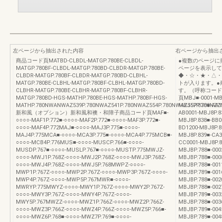
左ページから抽出された内容
右ページから抽出
商品コード頁MATBD-CLBDL-MATGP.780BE-CLBDL-
●複数のページに
MATGP.780BF-CLBDL-MATGP.780BD-CLBDR-MATGP.780BE-
ページを表示して
CLBDR-MATGP.780BF-CLBDR-MATGP.780BD-CLBHL-
◆・☆・★・△・
MATGP.780BE-CLBHL-MATGP.780BF-CLBHL-MATGP.780BD-
トが入ります。●
CLBHR-MATGP.780BE-CLBHR-MATGP.780BF-CLBHR-
す。（呼称コード
MATGP.780BD-HGS-MATHP.780BE-HGS-MATHP.780BF-HGS-
頁MBJ■-0001-MBJ
MATHP.780NWANWAZ539P.780NWAZ541P.780NWAZ554P.780NWAZ557P.780NZZN
MBJ5P.830■-AA1
新和風（オプション）新和風和襖・和障子商品コード頁MAF■-
AB0001-MBJ8P.8
○○○○-MAF1P.772■-○○○○-MAF2P.772■-○○○○-MAF3P.772■-
MBJ8P.838■-BB0
○○○○-MAF4P.772MAJ■-○○○○-MAJ3P.775■-○○○○-
BD1200-MBJ8P.8
MAJ4P.775MCA■-○○○○-MCA3P.775■-○○○○-MCA4P.775MCB■-
MBJ8P.839■-CA3
○○○○-MCB4P.776MUS■-○○○○-MUSCP.766■-○○○○-
CC0001-MBJ8P.8
MUSDP.767■-○○○○-MUSLP.767■-○○○○-MUSTP.775MWJZ-
MBJBP.788■-000
○○○○-MWJ1P.768Z-○○○○-MWJ2P.768Z-○○○○-MWJ3P.768Z-
MBJBP.788■-000
○○○○-MWJ4P.768Z-○○○○-MWJ5P.768MWPZ-○○○○-
MBJBP.788■-001
MWP1P.767Z-○○○○-MWP2P.767Z-○○○○-MWP3P.767Z-○○○○-
MBJBP.789■-001
MWP4P.767Z-○○○○-MWP5P.767MWR■-○○○○-
MBJBP.788■-002
MWRYP.775MWYZ-○○○○-MWY1P.767Z-○○○○-MWY2P.767Z-
MBJBP.788■-002
○○○○-MWY3P.767Z-○○○○-MWY4P.767Z-○○○○-
MBJBP.789■-003
MWY5P.767MWZZ-○○○○-MWZ1P.766Z-○○○○-MWZ2P.766Z-
MBJBP.788■-003
○○○○-MWZ3P.766Z-○○○○-MWZ4P.766Z-○○○○-MWZ5P.766■-
MBJBP.789■-004
○○○○-MWZ6P.768■-○○○○-MWZ7P.769■-○○○○-
MBJBP.789■-004