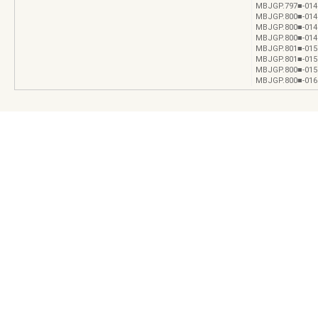
MBJGP.797■-014
MBJGP.800■-014
MBJGP.800■-014
MBJGP.800■-014
MBJGP.801■-015
MBJGP.801■-015
MBJGP.800■-015
MBJGP.800■-016