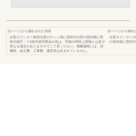
左ページから抽出された内容
右ページから抽出
出窓カウンター角型出窓のサッシ側に窓枠付出窓の室内側に窓
出窓カウンターポ
枠付縮尺：1/6造作材⑪商品の色は、印刷の特性上実物とは多少
の室内側に窓枠付
異なる場合がありますのでご了承ください。掲載価格には、消
費税、組立費、工事費、運賃等は含まれていません。