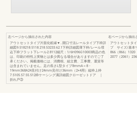
左ページから抽出された内容
右ページから抽出
アウトセットタイプ片面化粧縁▼…開口寸法レールタイプ下枠詳
アウトセットタイ
細図9.518218.5118.218.53233.62.1下枠詳細図薄下枠/レール埋
プ サイズ/基本寸
込下枠フラット下レール2.8112縮尺：1/6H096G10003商品の色
866（866）132
は、印刷の特性上実物とは多少異なる場合がありますのでご了
2077（2061）23
承ください。掲載価格には、消費税、組立費、工事費、運賃等
は含まれていません。足の長さL型タイプ8mmA＝8・
19mm368A24見付け24mm見付け36mm（2×4用）縦枠上枠
7.5105.57.55.512枠ケーシング溝詳細図クローゼットドア ｜
折れ戸③