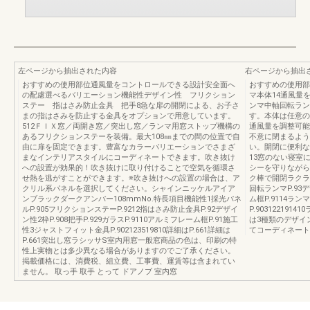
左ページから抽出された内容
右ページから抽出
おすすめの使用部位通風量をコントロールできる設計安全面へ
おすすめの使用部
の配慮選べるバリエーション機能性デザイン性 フリクション
マ本体14通風量
ステー 指はさみ防止金具 把手8急な扉の開閉による、お子さ
ンマ中軸回転ラン
まの指はさみを防止する金具をオプションで用意しています。
す。本体は任意の
512ＦＩＸ窓／両開き窓／突出し窓／ランマ用窓ストップ機構の
通風量を調整可能
あるフリクションステーを装備。最大108㎜までの間の位置で自
不意に閉まるよう
由に扉を固定できます。豊富なカラーバリエーションでさまざ
い。開閉に便利な
まなインテリアスタイルにコーディネートできます。吹き抜け
13窓のない寝室
への設置が効果的！吹き抜けに取り付けることで空気を循環さ
シーを守りながら
せ熱を逃がすことができます。※吹き抜けへの設置の場合は、ア
ク棒で開閉ラクラク
クリル系パネルを選択してください。シャインニッケルアイア
回転ランマP.93デ
ンブラックダークアンバー108mmNo.特長項目機能性1採光パネ
ム框P.9114ラ
ルP.905フリクションステーP.9212指はさみ防止金具P.92デザイ
P.90312219
ン性2枠P.908把手P.929ガラスP.9110アルミフレーム框P.91施工
は3種類のデザイ
性3ジャストフィット金具P.902123519810詳細はP.661詳細は
てコーディネート可
P.661突出し窓ラシッサS室内用窓一般窓商品の色は、印刷の特
性上実物とは多少異なる場合がありますのでご了承ください。
掲載価格には、消費税、組立費、工事費、運賃等は含まれてい
ません。 取っ手 取手 とって ドアノブ 室内窓