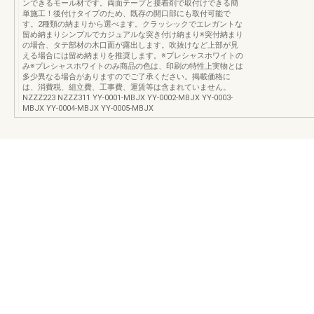
ンできるモール材です。両面テープと接着剤で取付けできる簡
単施工！後付けタイプのため、既存の開口部にも取付可能で
す。2種類の納まりから選べます。クラッシックでエレガントな
留め納まりシンプルでカジュアルな突き付け納まり※突付納まり
の場合、タテ部材の木口面が露出します。吹抜けなど上部が見
える場合には留め納まりを推奨します。※プレシャスホワイトの
み※プレシャスホワイトのみ商品の色は、印刷の特性上実物とは
多少異なる場合がありますのでご了承ください。掲載価格に
は、消費税、組立費、工事費、運賃等は含まれていません。
NZZZ223 NZZZ311 YY-0001-MBJX YY-0002-MBJX YY-0003-
MBJX YY-0004-MBJX YY-0005-MBJX