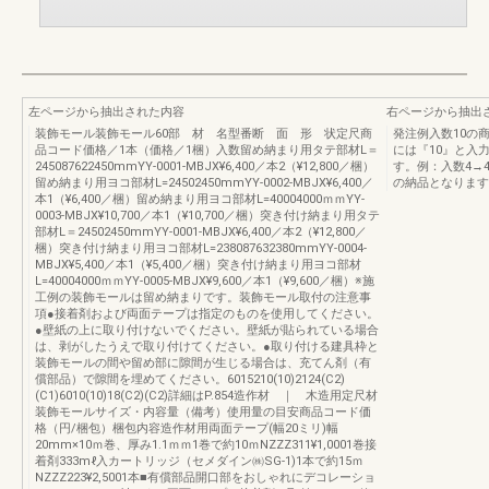
左ページから抽出された内容
右ページから抽出
装飾モール装飾モール60部 材 名型番断 面 形 状定尺商
発注例入数10の
品コード価格／1本（価格／1梱）入数留め納まり用タテ部材L＝
には『10』と入
245087622450mmYY-0001-MBJX¥6,400／本2（¥12,800／梱）
す。例：入数4→
留め納まり用ヨコ部材L=24502450mmYY-0002-MBJX¥6,400／
の納品となります
本1（¥6,400／梱）留め納まり用ヨコ部材L=40004000ｍｍYY-
0003-MBJX¥10,700／本1（¥10,700／梱）突き付け納まり用タテ
部材L＝24502450mmYY-0001-MBJX¥6,400／本2（¥12,800／
梱）突き付け納まり用ヨコ部材L=238087632380mmYY-0004-
MBJX¥5,400／本1（¥5,400／梱）突き付け納まり用ヨコ部材
L=40004000ｍｍYY-0005-MBJX¥9,600／本1（¥9,600／梱）※施
工例の装飾モールは留め納まりです。装飾モール取付の注意事
項●接着剤および両面テープは指定のものを使用してください。
●壁紙の上に取り付けないでください。壁紙が貼られている場合
は、剥がしたうえで取り付けてください。●取り付ける建具枠と
装飾モールの間や留め部に隙間が生じる場合は、充てん剤（有
償部品）で隙間を埋めてください。6015210(10)2124(C2)
(C1)6010(10)18(C2)(C2)詳細はP.854造作材 ｜ 木造用定尺材
装飾モールサイズ・内容量（備考）使用量の目安商品コード価
格（円/梱包）梱包内容造作材用両面テープ(幅20ミリ)幅
20mm×10ｍ巻、厚み1.1ｍｍ1巻で約10ｍNZZZ311¥1,0001巻接
着剤333mℓ入カートリッジ（セメダイン㈱SG-1)1本で約15ｍ
NZZZ223¥2,5001本■有償部品開口部をおしゃれにデコレーショ