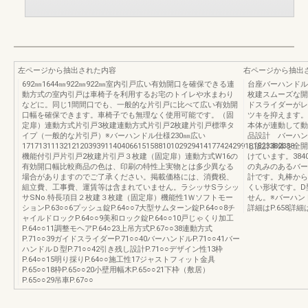
左ページから抽出された内容
右ページから抽出
692㎜1644㎜922㎜922㎜室内引戸広い有効開口を確保できる連
台座バーハンドル
動方式の室内引戸は車椅子を利用するお宅のトイレや水まわり
枚建スムーズな開
などに。同じ1間間口でも、一般的な片引戸に比べて広い有効開
ドスライダーがレ
口幅を確保できます。車椅子でも無理なく使用可能です。（固
ツキを抑えます。
定扉）連動方式片引戸3枚建連動方式片引戸2枚建片引戸標準タ
本体が連動して動
イプ（一般的な片引戸）※バーハンドル仕様230㎜広い
品設計 バーハン
171713111321212039391140406615158810102929414177424299181823382338
し設計本体を全開
機能付引戸片引戸2枚建片引戸３枚建（固定扉）連動方式W16の
けています。384
有効開口幅比較商品の色は、印刷の特性上実物とは多少異なる
の丸みのあるバー
場合がありますのでご了承ください。掲載価格には、消費税、
計です。丸棒から
組立費、工事費、運賃等は含まれていません。ラシッサSラシッ
くい形状です。D
サSNo.特長項目２枚建３枚建（固定扉）機能性1Ｗソフトモー
せん。※バーハン
ションP.63○○6プッシュ錠P.64○○7大型サムターン錠P.64○○8チ
詳細はP.658詳細は
ャイルドロックP.64○○9美和ロック錠P.64○○10戸じゃくり加工
P.64○○11調整モヘアP.64○23上吊方式P.67○○38連動方式
P.71○○39ガイドスライダーP.71○○40バーハンドルP.71○○41バー
ハンドルＤ型P.71○○42引き残し設計P.71○○デザイン性13枠
P.64○○15明り採りP.64○○施工性17ジャストフィット金具
P.65○○18枠P.65○○20小壁用幅木P.65○○21下枠（敷居）
P.65○○29吊車P.67○○