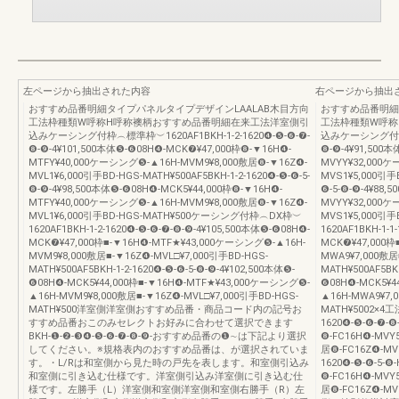
左ページから抽出された内容
右ページから抽出
おすすめ品番明細タイプパネルタイプデザインLAALAB木目方向
おすすめ品番明細
工法枠種類W呼称H呼称襖柄おすすめ品番明細在来工法洋室側引
工法枠種類W呼称
込みケーシング付枠︵標準枠︶1620AF1BKH-1-2-1620❹-❺-❻-❼-
込みケーシング付枠︵標
❽-❾-4¥101,500本体❺-❻08H❹-MCK❼¥47,000枠❽-▼16H❹-
❽-❾-4¥91,500
MTFY¥40,000ケーシング❺-▲16H-MVM9¥8,000敷居❽-▼16Z❹-
MVYY¥32,000ケ
MVL1¥6,000引手BD-HGS-MATH¥500AF5BKH-1-2-1620❹-❺-❻-5-
MVS1¥5,000引手B
❽-❾-4¥98,500本体❺-❻08H❹-MCK5¥44,000枠❽-▼16H❹-
❻-5-❽-❾-4¥88,
MTFY¥40,000ケーシング❺-▲16H-MVM9¥8,000敷居❽-▼16Z❹-
MVYY¥32,000ケ
MVL1¥6,000引手BD-HGS-MATH¥500ケーシング付枠︵DX枠︶
MVS1¥5,000引
1620AF1BKH-1-2-1620❹-❺-❻-❼-❽-❾-4¥105,500本体❺-❻08H❹-
1620AF1BKH-1-
MCK❼¥47,000枠■-▼16H❹-MTF★¥43,000ケーシング❺-▲16H-
MCK❼¥47,000枠
MVM9¥8,000敷居■-▼16Z❹-MVL□¥7,000引手BD-HGS-
MWA9¥7,000敷居
MATH¥500AF5BKH-1-2-1620❹-❺-❻-5-❽-❾-4¥102,500本体❺-
MATH¥500AF5BKH
❻08H❹-MCK5¥44,000枠■-▼16H❹-MTF★¥43,000ケーシング❺-
❻08H❹-MCK5¥4
▲16H-MVM9¥8,000敷居■-▼16Z❹-MVL□¥7,000引手BD-HGS-
▲16H-MWA9¥7,
MATH¥500洋室側洋室側おすすめ品番・商品コード内の記号お
MATH¥5002×4
すすめ品番おこのみセレクトお好みに合わせて選択できます
1620❹-❺-❻-❼-❽
BKH-❶-❷-❸❹-❺-❻-❼-❽-❾-おすすめ品番の❶∼は下記より選択
❽-FC16H❹-MVY
してください。※規格表内のおすすめ品番は、が選択されていま
居❽-FC16Z❹-MVS
す。・L/Rは和室側から見た時の戸先を表します。和室側引込み
1620❹-❺-❻-5-❽
和室側に引き込む仕様です。洋室側引込み洋室側に引き込む仕
❽-FC16H❹-MVY
様です。左勝手（L）洋室側和室側洋室側和室側右勝手（R）左
居❽-FC16Z❹-M