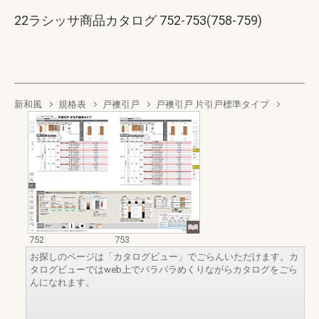
22ラシッサ商品カタログ 752-753(758-759)
新和風
規格表
戸襖引戸
戸襖引戸 片引戸標準タイプ
752
753
お探しのページは「カタログビュー」でごらんいただけます。カ
タログビューではweb上でパラパラめくりながらカタログをごら
んになれます。