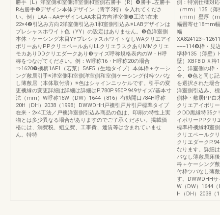
勝手（L）洋室側和室側洋室側和室側右勝手（R）❹勝手L左勝手
側：特別仕様対応
R右勝手❻デザイン本体デザイン（青字2桁）を入れてくださ
（mm）135（薄
い。例）LAA→AAデザインLAA木目方向洋室側❶工法1在来
（mm）壁厚（m
22×4❷引込み方向2洋室側引込み1和室側引込み※LABデザインは
幅畳寄せ18mm幅
プレシャスホワイト色（YY）の設定はありません。❺色洋室側
幅
本体・ケーシング木目YYプレシャスホワイトなしWAクリエアイ
XA824123∼1261
ボリーありPPクリエペールありLLクリエラスクありMMクリエ
−−−114❾枠・
モカありDDクリエダークあり❸サイズ呼称規格表内のW・H呼
準枠135（薄壁）H
称をつなげてください。例：W呼称16・H呼称20の場合
壁）XBFBＤＸ枠1
⇒1620❼襖柄1AF1（若菜）5AF5（生地タイプ）本体枠＋ケーシ
合、洋室側の枠・
ング敷居引手※洋室側和室側洋室側和室側ケーシング付枠ツバな
合、❺色と同じ記
し薄敷居（本体取付済）※色はシャインニッケルです。引手の変
を選択された場合
更襖縁の変更詳細は詳細は詳細はP.780P.950P.949サイズ/基本寸
洋室側引込み、標
法（mm）W呼称16W（DW）1644（816）有効開口784H呼称
側枠・敷居PP白
20H（DH）2038（1998）DWWDHH戸襖引戸片引戸標準タイプ
クリエアイボリー
在来・2×4工法／戸襖洋室側引込み商品の色は、印刷の特性上実
クDD黒縁特35
物とは多少異なる場合がありますのでご了承ください。掲載価
イボリーPPクリ
格には、消費税、組立費、工事費、運賃等は含まれていませ
標準枠襖縁和室側
ん。特特
クリエペールクリ
クリエダークP.
なります。詳細はP
バなし薄敷居床後張
枠＋ケーシング敷
付枠ツバなし薄敷
す。DWWDHHサ
W（DW）1644（
H（DH）2038（