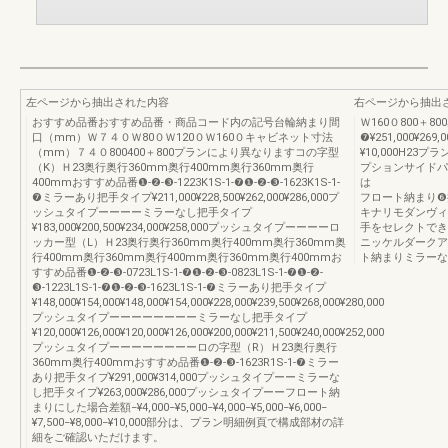
左ページから抽出された内容
右ページから抽出
おすすめ品番おすすめ品番・商品コード内の記号台輪納まり間
Ｗ160０800＋800
口（mm）Ｗ７４０Ｗ80０Ｗ120０Ｗ160０キャビネット寸法
❼¥251,000¥269,
（mm）７４０800400＋800プランにより異なりますコの字型
¥10,000H2
（K）Ｈ23奥行奥行360mm奥行400mm奥行360mm奥行
プションサイドパ
400mmおすすめ品番❶-❷-❸-1223K1S-1-❼❶-❷-❸-1623K1S-1-
は を参照くだ
❼ミラーあり把手タイプ¥211,000¥228,500¥262,000¥286,000プ
フロート納まり❻
ッシュタイプーーーーミラーなし把手タイプ
キナリモダンヴィ
¥183,000¥200,500¥234,000¥258,000プッシュタイプーーーーロ
手をセレクトでき
ッカー型（L）Ｈ23奥行奥行360mm奥行400mm奥行360mm奥
ニッケルダークア
行400mm奥行360mm奥行400mm奥行360mm奥行400mmお
ト納まりミラーな
すすめ品番❶-❷-❸-0723L1S-1-❼❶-❷-❸-0823L1S-1-❼❶-❷-
❸-1223L1S-1-❼❶-❷-❸-1623L1S-1-❼ミラーあり把手タイプ
¥148,000¥154,000¥148,000¥154,000¥228,000¥239,500¥268,000¥280,000
プッシュタイプーーーーーーーーミラーなし把手タイプ
¥120,000¥126,000¥120,000¥126,000¥200,000¥211,500¥240,000¥252,000
プッシュタイプーーーーーーーーロの字型（R）Ｈ23奥行奥行
360mm奥行400mmおすすめ品番❶-❷-❸-1623R1S-1-❼ミラー
あり把手タイプ¥291,000¥314,000プッシュタイプーーミラーな
し把手タイプ¥263,000¥286,000プッシュタイプーーフロート納
まりにした場合差額−¥4,000−¥5,000−¥4,000−¥5,000−¥6,000−
¥7,500−¥8,000−¥10,000部分は、プラン明細例頁で構成部材の詳
細をご確認いただけます。