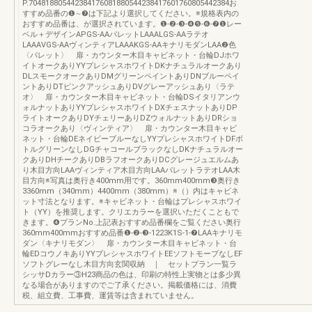
P.704818805442384176081880544238417601760805442384お
すすめ品番の❶∼❼は下記より選択してください。※規格表内の
おすすめ品番は、が選択されています。❶-❷-❸-❹❺-❻-❼❶レー
ベル＋デザインAPGS-AAパレットLAAALGS-AAラテオ
LAAAVGS-AAヴィンティアLAAAKGS-AAキナリモダンLAA❷色
〈パレット〉 扉・カウンター木目キャビネット・台輪DJホワ
イトオークありYYプレシャスホワイトDKナチュラルオークあり
DLスモークオークありDMグリーンペイントありDNブルーペイ
ントありDTピンクアッシュありDVグレーアッシュあり〈ラテ
オ〉 扉・カウンター木目キャビネット・台輪DSイタリアンウ
ォルナットありYYプレシャスホワイトDXチェスナットありDP
ライトオークありDYチェリーありDZウォルナットありDRショ
コラオークあり〈ヴィンティア〉 扉・カウンター木目キャビ
ネット・台輪DEネイビーブルーなしYYプレシャスホワイトDFボ
トルグリーンなしDGチャコールブラックなしDKナチュラルオー
クありDHチークありDBラフオークありDCグレージュエルムあ
り木目方向LAAヴィンティア木目方向LAAパレットラテオLAA木
目方向※写真は奥行き400mm用です。360mm400mm❸奥行き
3360mm（340mm）4400mm（380mm）※（）内はキャビネ
ット寸法となります。※キャビネット・台輪はプレシャスホワイ
ト（YY）を推奨します。クリエカラーを選択いただくこともで
きます。❹プランNo.上記表おすすめ品番欄をご覧ください奥行
360mm400mmおすすめ品番❶-❷-❸-1223K1S-1-❼LAAキナリモ
ダン〈キナリモダン〉 扉・カウンター木目キャビネット・台
輪EDコウノキありYYプレシャスホワイトEEソフトモーブなしEF
ソフトグレーなし木目方向玄関収納 ｜ セットプラン一覧ラ
シッサDカラー③H23商品の色は、印刷の特性上実物とは多少異
なる場合がありますのでご了承ください。掲載価格には、消費
税、組立費、工事費、運賃等は含まれていません。