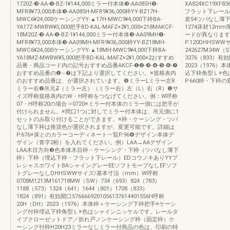
1720Z-❸-AA-❺-BZ-1¥144,000ミラー付本体❸-AA085H❺-
XA824XC19X
MFR8¥73,000本体❸-AA085H-MFR9¥36,000枠YY-BZ17H-
フラット下レール77
MWC6¥24,000ケーシングYY-▲17H-MWC9¥4,000下枠BA-
差54ツバなし薄
YA17Z-MWBW¥5,000把手BD-KAL-MAFZ×2¥1,000×218MAKCF-
1274床材12m
18M20Z-❸-AA-❺-BZ-1¥144,000ミラー付本体❸-AA09MH❺-
ードが異なります。
MFR8¥73,000本体❸-AA09MH-MFR9¥36,000枠YY-BZ18MH-
P.120DHHS
MWC6¥24,000ケーシングYY-▲18MH-MWC9¥4,000下枠BA-
242627M34W（S
YA18MZ-MWBW¥5,000把手BD-KAL-MAFZ×2¥1,000×2おすすめ
3376（833）有効
品番・商品コード内の記号おすすめ品番AKCF-❶❷-❸-❹-❺-❻-❼
2023（1976
おすすめ品番の❶∼❼は下記より選択してください。※規格表内
込下枠角型Ｌ※色
のおすすめ品番は、が選択されています。❺ミラーLミラー左R
P.660枠・下枠の
ミラー右❷吊元Z̶（ミラー左）（ミラー右）左（L）右（R）❶サ
イズ呼称規格表内のW・H呼称をつなげてください。例：W呼称
07・H呼称20の場合⇒0720※ミラー付本体のミラー側には把手が
付けられません。※間口1つに対してミラー付本体は、吊元側に1
セットのみ取り付けることができます。※枠・ケーシング・ツバ
なし薄下枠は推奨色が選択されますが、変更可能です。詳細は
P.676※床とのカラーコーディネート一覧P.96❹デザイン本体デ
ザイン（青字2桁）を入れてください。例）LAA→AAデザイン
LAA木目方向❸色本体木目枠・ケーシング・下枠（ツバなし薄下
枠）下枠（埋込下枠・フラット下レール）EDコウノキありYYプ
レシャスホワイトBAシャイングレーEEソフトモーブなしEFソフ
トグレーなしDHHSWWサイズ/基本寸法（mm）W呼称
0708M1213M161718MW（SW）734（693）824（783）
1188（573）1324（641）1644（801）1708（833）
1824（891）有効開口5766669201056137614401556H呼称
20H（DH）2023（1976）本体枠＋ケーシング下枠把手※ケーシ
ング付枠埋込下枠角型Ｌ※色はシャインニッケルです。レールタ
イプクローゼットドア／折れ戸ノンケーシング枠（固定枠）ケ
ーシング付枠H20H23ミラーなしミラー付商品の色は、印刷の特