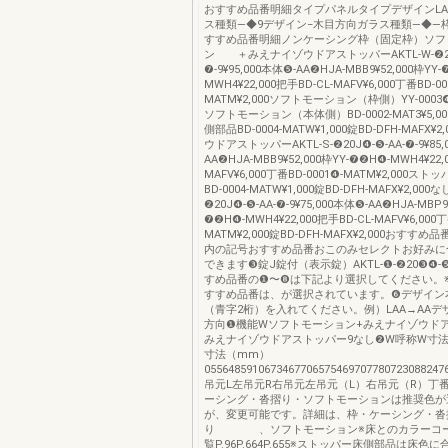
おすすめ品番明細タイプパネルタイプデザインLA
ス種類―◆9デザイン−木目方向ガラス種類―◆―
すすめ品番明細ノンケーシング枠（固定枠）ソフ
ン ＋みえナイゾウドアストッパーAKTL-W-❷20J
❼-9¥95,000本体❺-AA❷HJA-MBB9¥52,000枠YY
MWH4¥22,000把手BD-CL-MAFV¥6,000丁番BD-00
MATM¥2,000ソフトモーション（枠側）YY-0003❹-M
ソフトモーション（本体側）BD-0002-MAT3¥5,
側部品BD-0004-MATW¥1,000錠BD-DFH-MAFX¥
ウドアストッパーAKTL-S-❷20J❹-❺-AA-❼-9¥85,
AA❷HJA-MBB9¥52,000枠YY-❼❷H❹-MWH4¥22,
MAFV¥6,000丁番BD-0001❹-MATM¥2,000ス
BD-0004-MATW¥1,000錠BD-DFH-MAFX¥2,000なし
❷20J❹-❺-AA-❼-9¥75,000本体❺-AA❷HJA-MBP9
❼❷H❹-MWH4¥22,000把手BD-CL-MAFV¥6,000丁
MATM¥2,000錠BD-DFH-MAFX¥2,000おすす
内の記号おすすめ品番おこのみセレクトお好みに
できます❸錠J錠付（表示錠）AKTL-❶-❷20❸❹-❺
すめ品番の❶〜❽は下記より選択してください。
すすめ品番は、が選択されています。❻デザイン
（青字2桁）を入れてください。例）LAA→AAデ
方向❶機能Wソフトモーション+みえナイゾウド
みえナイゾウドアストッパー9なし❷W呼称W寸法
寸法（mm）
0556485910673467706575469707780723088247
吊元L左吊元R右吊元左吊元（L）右吊元（R）丁
ーシング・沓摺り・ソフトモーションは推奨色が
が、変更可能です。詳細は、枠・ケーシング・沓
り 、ソフトモーション※床とのカラーコー
覧P.96P.664P.655※ストッパー床側部品は床色