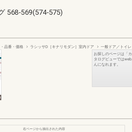
8-569(574-575)
り・品番・価格
ラシッサD［キナリモダン］室内ドア
一般ドア／トイレ
お探しのページは「カ
タログビューではwe
んになれます。
右ページから抽出された内容