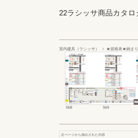
22ラシッサ商品カタログ 56
室内建具（ラシッサ）
★規格表★納ま
568
569
左ページから抽出された内容