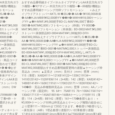
A木目方向ガラ
おすすめ品番明細タイプパネルタイプデザインLAA木目方向ガラ
枠種類/機能お
ス種類―◆9デザイン−木目方向ガラス種類―◆―枠種類/機能お
トモーショ
すすめ品番明細ケーシング付枠ソフトモーション ＋みえナ
❹-❺-AA-
イゾウドアストッパーAKTL-W-❷20J❹-❺-AA-❼-9¥100,000本体
-❼❷H❹-
❺-AA❷HJA-MBB9¥52,000枠YY-❼❷H❹-MWH4¥18,000ケーシン
01❹-
グYY-▲❷H-MWFJ¥9,000把手BD-CL-MAFV¥6,000丁番BD-
AT3¥5,000
0001❹-MATM¥2,000ソフトモーション（枠側）YY-0003❹-
000ストッパー床
MAT3¥5,000ソフトモーション（本体側）BD-0002-MAT3¥5,000
2,000みえナイゾ
ストッパー床側部品BD-0004-MATW¥1,000錠BD-DFH-
000本体❺-
MAFX¥2,000みえナイゾウドアストッパーAKTL-S-❷20J❹-❺-
000把手BD-CL-
AA-❼-9¥90,000本体❺-AA❷HJA-MBB9¥52,000枠YY-❼❷H❹-
トッパー床側部品
MWH4¥18,000ケーシングYY-▲❷H-MWFJ¥9,000把手BD-CL-
AKTL-9-
MAFV¥6,000丁番BD-0001❹-MATM¥2,000ストッパー床側部品
¥43,000枠YY-
BD-0004-MATW¥1,000錠BD-DFH-MAFX¥2,000なしAKTL-9-
番BD-0001❹-
❷20J❹-❺-AA-❼-9¥80,000本体❺-AA❷HJA-MBP9¥43,000枠YY-
め品番・商品コード
❼❷H❹-MWH4¥18,000ケーシングYY-▲❷H-MWFJ¥9,000把手
合わせて選択
BD-CL-MAFV¥6,000丁番BD-0001❹-MATM¥2,000錠BD-DFH-
-❻-❼-❽おす
MAFX¥2,000差額おすすめ品番明細変更時の差額▲ケーシング枠
※規格表内のお
見込み（mm）▲足長さ（mm）見付け（mm）壁厚（mm）
本体デザイン
115（薄壁）XA824111〜121XB14122〜133XC19134〜
ザインLAA木目
141XD25142〜152XF836114（2×4用）142（厚壁）XA824142〜
アストッパーS
148XB14149〜160XC19161〜170XD25171〜182XF836142〜
（mm）DW
148❼枠・見込み枠種類枠見込み（mm）壁厚（mm）AAノンケ
ーシング枠（固定枠） 95 64〜 75AB115 76〜100AC156116〜
6709868811❹
130AD171131〜145AE180146〜160BAケーシング付枠115（薄
番丁番※枠・ケ
壁）114（2×4用）BB142（厚壁）161〜170❽沓摺りあり：＋
選択されます
¥3,000※ケーシング付枠は枠見込みとケーシング種類の組合せに
摺
より壁厚111～182mmまで対応できます。❽沓摺り9沓摺りなし
ディネート一
—床先張り（A枠）1埋込沓摺り差額3ツバ付薄沓摺り差額
に合わせて色を変
17.810.610.6003床材12mm厚段差2.5a77002床材12mm厚14段