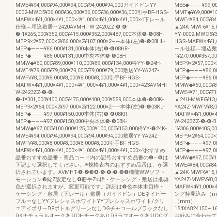
MWE4¥94,000¥94,000¥94,000¥94,000¥94,000ガイドピンYY-
MEE◆―――¥99,0
0002-MWC5¥36,000¥36,000¥36,000¥36,000¥36,000引手BF-HGS-
MMT◆¥69,000¥10
MAFW×4¥1,000×4¥1,000×4¥1,000×4¥1,000×4¥1,000×4下レール
MWE4¥84,000¥84
仕様︵埋込敷居︶2420AVMHT-W-2420ZZ-❺-❻-
▲24K-MWF6¥15,
❼-1¥265,000¥352,000¥415,000¥352,000¥487,000本体❺-❻08H-
YY-0002-MWC5¥3
MEP9×2¥57,000×2¥86,000×2¥107,000×2――本体(左)❺-❻08HL-
HGS-MAFW×4¥1,0
MEP◆―――¥86,000¥131,000本体(右)❺-❻08HR-
ール仕様︵埋込敷居︶2
MEP◆―――¥86,000¥131,000中央本体❺-❻08H-
1¥270,000¥357,
MMW◆¥60,000¥89,000¥110,000¥89,000¥134,000枠YY-❼24H-
MEP9×2¥57,000
MWE4¥79,000¥79,000¥79,000¥79,000¥79,000敷居YY-YA24Z-
MEP◆―――¥86,00
MWFV¥8,000¥8,000¥8,000¥8,000¥8,000引手BF-HGS-
MEP◆―――¥86,0
MAFW×4¥1,000×4¥1,000×4¥1,000×4¥1,000×4¥1,000×423AVMHT-
MMW◆¥60,000¥89
W-2423ZZ-❺-❻-
MWE4¥71,000¥71
❼-1¥301,000¥400,000¥475,000¥400,000¥559,000本体❺-❻08K-
▲24H-MWF6¥13,0
MEP9×2¥64,000×2¥97,000×2¥122,000×2――本体(左)❺-❻08KL-
YA24Z-MWFV¥8,0
MEP◆―――¥97,000¥150,000本体(右)❺-❻08KR-
MAFW×4¥1,000×4
MEP◆―――¥97,000¥150,000中央本体❺-❻08K-
W-2423ZZ-❺-❻-B
MMW◆¥67,000¥100,000¥125,000¥100,000¥153,000枠YY-❼24K-
1¥306,000¥405,0
MWE4¥94,000¥94,000¥94,000¥94,000¥94,000敷居YY-YA24Z-
MEP9×2¥64,000×
MWFV¥8,000¥8,000¥8,000¥8,000¥8,000引手BF-HGS-
MEP◆―――¥97,00
MAFW×4¥1,000×4¥1,000×4¥1,000×4¥1,000×4¥1,000×4おすすめ
MEP◆―――¥97,0
品番おすすめ品番・商品コード内の記号おすすめ品番の❶∼❽は
MMW◆¥67,000¥10
下記より選択してください。※規格表内のおすすめ品番は、が選
MWE4¥84,000¥84
択されています。AVMHT-❶-❷❸❹-❺-❻-❼-❽❶機能WWソフト
▲24K-MWF6¥15,0
モーション❸錠Z設定なし❹勝手Z̶※枠・ケーシング・敷居は推奨
YA24Z-MWFV¥8,0
色が選択されますが、変更可能です。詳細は❺色本体木目枠・
MAFW×4¥1,000×4
ケーシング・敷居（下レール）敷居（ガイドピン）DEネイビー
ング枠見込み（m
ブルーなしYYプレシャスホワイトYYプレシャスホワイト/クリ
（mm）
エアイボリーDFボトルグリーンなしDGチャコールブラックなし
154XA824150∼1
DKナチュラルオークありDHチークありDBラフオークありDCグ
お好みに合わせて