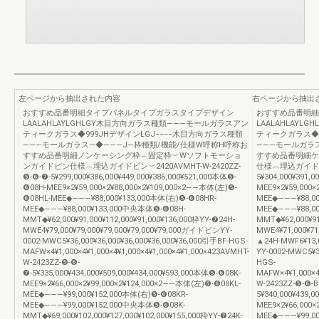
左ページから抽出された内容
右ページから抽出
おすすめ品番明細タイプパネルタイプガラスタイプデザイン
おすすめ品番明細
LAALAHLAYLGHLGY木目方向ガラス種類―――モールガラスアン
LAALAHLAY
ティークガラス◆999JHデザインLGJ−−−−木目方向ガラス種類
ティークガラス◆9
―――モールガラス―◆―――J―枠種類/機能/仕様W呼称H呼称お
―――モールガラ
すすめ品番明細ノンケーシング枠︵固定枠︶Wソフトモーショ
すすめ品番明細ケ
ンガイドピン仕様︵埋込ガイドピン︶2420AVMHT-W-2420ZZ-
仕様︵埋込ガイドピン︶
❺-❻-❼-5¥299,000¥386,000¥449,000¥386,000¥521,000本体❺-
5¥304,000¥391,
❻08H-MEE9×2¥59,000×2¥88,000×2¥109,000×2――本体(左)❺-
MEE9×2¥59,000×
❻08HL-MEE◆―――¥88,000¥133,000本体(右)❺-❻08HR-
MEE◆―――¥88,00
MEE◆―――¥88,000¥133,000中央本体❺-❻08H-
MEE◆―――¥88,0
MMT◆¥62,000¥91,000¥112,000¥91,000¥136,000枠YY-❼24H-
MMT◆¥62,000¥91
MWE4¥79,000¥79,000¥79,000¥79,000¥79,000ガイドピンYY-
MWE4¥71,000¥71
0002-MWC5¥36,000¥36,000¥36,000¥36,000¥36,000引手BF-HGS-
▲24H-MWF6¥13,
MAFW×4¥1,000×4¥1,000×4¥1,000×4¥1,000×4¥1,000×423AVMHT-
YY-0002-MWC5¥3
W-2423ZZ-❺-❻-
HGS-
❼-5¥335,000¥434,000¥509,000¥434,000¥593,000本体❺-❻08K-
MAFW×4¥1,000×4
MEE9×2¥66,000×2¥99,000×2¥124,000×2――本体(左)❺-❻08KL-
W-2423ZZ-❺-❻-B
MEE◆―――¥99,000¥152,000本体(右)❺-❻08KR-
5¥340,000¥439,0
MEE◆―――¥99,000¥152,000中央本体❺-❻08K-
MEE9×2¥66,000×
MMT◆¥69,000¥102,000¥127,000¥102,000¥155,000枠YY-❼24K-
MEE◆―――¥99,00