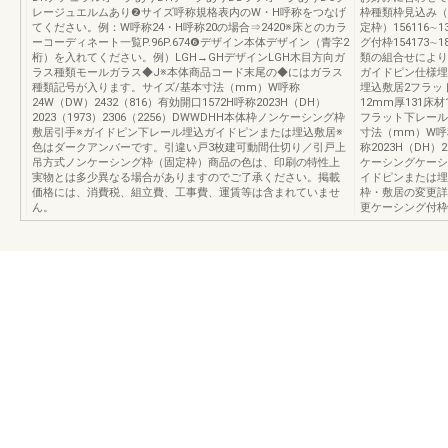
レージュエルムあり❷サイズ呼称規格表内のW・H呼称をつなげ
枠種類枠見込み（
てください。例：W呼称24・H呼称20の場合⇒2420※床とのカラ
定枠）156116∼13
ーコーディネート一覧P.96P.674❻デザイン本体デザイン（青字2
グ付枠154173
桁）を入れてください。例）LGH→GHデザインLGH木目方向ガ
類の組合せにより
ラス種類モールガラス◆J※本体商品コード末尾の◆にはガラス
ガイドピン仕様埋
種類記号が入ります。サイズ/基本寸法（mm）W呼称
埋込敷居2フラット下
24W（DW）2432（816）有効開口1572H呼称2023H（DH）
12mm厚131床
2023（1973）2306（2256）DWWDHH本体枠ノンケーシング枠
フラット下レールの
敷居引手※ガイドピン下レール埋込ガイドピンまたは埋込敷居※
寸法（mm）W呼称
色はダークアンバーです。引違い戸3枚建可動間仕切り／引戸上
称2023H（DH）2
吊方式ノンケーシング枠（固定枠）商品の色は、印刷の特性上
ケーシングケーシ
実物とは多少異なる場合がありますのでご了承ください。掲載
イドピンまたは埋
価格には、消費税、組立費、工事費、運賃等は含まれていませ
枠・敷居の変更詳細は
ん。
更ケーシング付枠