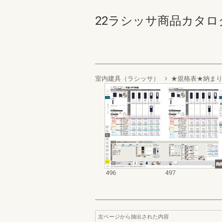
22ラシッサ商品カタログ 49
室内建具（ラシッサ）
★規格表★納ま
496
497
左ページから抽出された内容