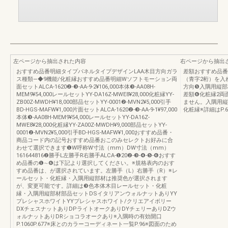
左ページから抽出された内容
右ページから抽出
おすすめ品番明細タイプパネルタイプデザインLAA木目方向ガラ
差額おすすめ品番
ス種類―◆9機能/化粧縁おすすめ品番明細Wソフトモーション両
（青字2桁）を入
面セットALCA-1620❷-❸-AA-9-2¥106,000本体❸-AA08H-
方向❺入隅用縦部
MEM9¥54,000レールセットYY-DA16Z-MWE8¥28,000化粧縁YY-
差額❻化粧縁2両
ZB00Z-MWDH¥18,000部品セットYY-0001❷-MVN2¥5,000引手
ません。入隅用縦
BD-HGS-MAFW¥1,000片面セットALCA-1620❷-❸-AA-9-1¥97,000
化粧縁※詳細はP.6
本体❸-AA08H-MEM9¥54,000レールセットYY-DA16Z-
MWE8¥28,000化粧縁YY-ZA00Z-MWDH¥9,000部品セットYY-
0001❷-MVN2¥5,000引手BD-HGS-MAFW¥1,000おすすめ品番・
商品コード内の記号おすすめ品番おこのみセレクトお好みに合
わせて選択できます❶W呼称W寸法（mm）DW寸法（mm）
161644816❷勝手L左勝手R右勝手ALCA-❶20❷-❸-❹-❺-❻おすす
め品番の❶∼❻は下記より選択してください。※規格表内のおす
すめ品番は、が選択されています。左勝手（L）右勝手（R）※レ
ールセット・化粧縁・入隅用縦部材は推奨色が選択されます
が、変更可能です。詳細は❸色本体木目レールセット・化粧
縁・入隅用縦部材部品セットDSイタリアンウォルナットありYY
プレシャスホワイトYYプレシャスホワイト/クリエアイボリー
DXチェスナットありDPライトオークありDYチェリーありDZウ
ォルナットありDRショコラオークあり※入隅時の有効開口
P.1060P.677※床とのカラーコーディネート一覧P.96※図面のため