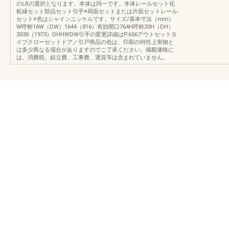
のLRの選択となります。本体は同一です。本体レールセット化
粧縁セット部品セット引手※両面セットまたは片面セットレール
セット※色はシャインニッケルです。サイズ/基本寸法（mm）
W呼称16W（DW）1644（816）有効開口764H呼称20H（DH）
2030（1973）DHHWDW引手の変更詳細はP.656アウトセットタ
イプクローゼットドア／引戸商品の色は、印刷の特性上実物と
は多少異なる場合がありますのでご了承ください。掲載価格に
は、消費税、組立費、工事費、運賃等は含まれていません。