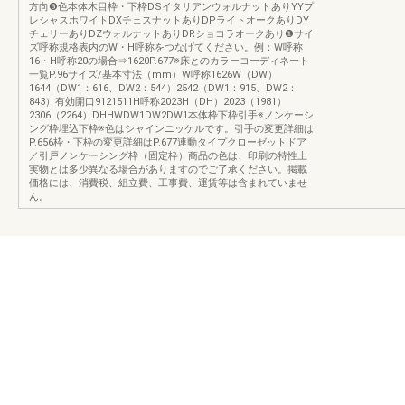
方向❸色本体木目枠・下枠DSイタリアンウォルナットありYYプ
レシャスホワイトDXチェスナットありDPライトオークありDY
チェリーありDZウォルナットありDRショコラオークあり❶サイ
ズ呼称規格表内のW・H呼称をつなげてください。例：W呼称
16・H呼称20の場合⇒1620P.677※床とのカラーコーディネート
一覧P.96サイズ/基本寸法（mm）W呼称1626W（DW）
1644（DW1：616、DW2：544）2542（DW1：915、DW2：
843）有効開口9121511H呼称2023H（DH）2023（1981）
2306（2264）DHHWDW1DW2DW1本体枠下枠引手※ノンケーシ
ング枠埋込下枠※色はシャインニッケルです。引手の変更詳細は
P.656枠・下枠の変更詳細はP.677連動タイプクローゼットドア
／引戸ノンケーシング枠（固定枠）商品の色は、印刷の特性上
実物とは多少異なる場合がありますのでご了承ください。掲載
価格には、消費税、組立費、工事費、運賃等は含まれていませ
ん。