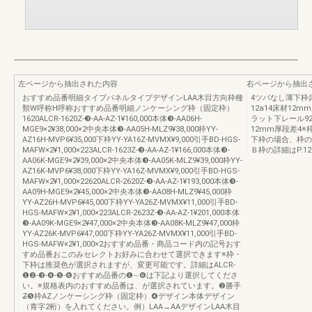
左ページから抽出された内容
右ページから抽出
おすすめ品番明細タイプパネルタイプデザインLAA木目方向枠種
4ツバなし薄下枠
類W呼称H呼称おすすめ品番明細ノンケーシング枠（固定枠）
12a14床材12
1620ALCR-1620Z-❸-AA-AZ-1¥160,000本体❸-AA06H-
ラット下レール92.8
MGE9×2¥38,000×2中央本体❸-AA05H-MLZ9¥38,000枠YY-
12mm厚段差4※
AZ16H-MVP6¥35,000下枠YY-YA16Z-MVMX¥9,000引手BD-HGS-
下枠の場合、枠の
MAFW×2¥1,000×223ALCR-1623Z-❸-AA-AZ-1¥166,000本体❸-
Ｂ枠の詳細はP.12
AA06K-MGE9×2¥39,000×2中央本体❸-AA05K-MLZ9¥39,000枠YY-
AZ16K-MVP6¥38,000下枠YY-YA16Z-MVMX¥9,000引手BD-HGS-
MAFW×2¥1,000×22620ALCR-2620Z-❸-AA-AZ-1¥193,000本体❸-
AA09H-MGE9×2¥45,000×2中央本体❸-AA08H-MLZ9¥45,000枠
YY-AZ26H-MVP6¥45,000下枠YY-YA26Z-MVMX¥11,000引手BD-
HGS-MAFW×2¥1,000×223ALCR-2623Z-❸-AA-AZ-1¥201,000本体
❸-AA09K-MGE9×2¥47,000×2中央本体❸-AA08K-MLZ9¥47,000枠
YY-AZ26K-MVP6¥47,000下枠YY-YA26Z-MVMX¥11,000引手BD-
HGS-MAFW×2¥1,000×2おすすめ品番・商品コード内の記号おす
すめ品番おこのみセレクトお好みに合わせて選択できます※枠・
下枠は推奨色が選択されますが、変更可能です。詳細はALCR-
❶❷-❸-❹-❺-❻おすすめ品番の❶∼❻は下記より選択してくださ
い。※規格表内のおすすめ品番は、が選択されています。❷勝手
Z̶❺枠AZノンケーシング枠（固定枠）❹デザイン本体デザイン
（青字2桁）を入れてください。例）LAA→AAデザインLAA木目