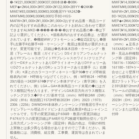
❼-1¥221,000¥287,000¥337,000本体❺-❻08K-
MWF3¥14,000¥14
MEP◆×2¥64,000×2¥97,000×2¥122,000×2枠YY-❼24K❹-
MWFM¥8,000¥8,
MWE1¥83,000¥83,000¥83,000敷居YY-YA24Z❹-
MAFW×2¥1,000×2
MWFM¥8,000¥8,000¥8,000引手BD-HGS-
BD-1¥226,000¥2
MAFW×2¥1,000×2¥1,000×2¥1,000×2おすすめ品番・商品コード
MEP◆×2¥64,000×
内の記号おすすめ品番おこのみセレクトお好みに合わせて選択
MWE1¥72,000¥7
できますALMKD-❶-❷❸❹-❺-❻-❼-❽おすすめ品番の❶∼❽は下
MWF3¥16,000¥16
記より選択してください。※規格表内のおすすめ品番は、が選択
MWFM¥8,000¥8,
されています。❶機能WWソフトモーション❸錠Z設定なし❹勝
MAFW×2¥1,000
手L左勝手R右勝手※枠・ケーシング・敷居は推奨色が選択されま
（mm）▲足長さ
すが、変更可能です。詳細は❺色本体木目枠・ケーシング・敷
161XA824157∼1
居（下レール）敷居（ガイドピン）DSイタリアンウォルナット
枠・見込み枠種類
ありYYプレシャスホワイトYYプレシャスホワイト/クリエアイ
ング枠（固定枠）
ボリーDXチェスナットありDPライトオークありDYチェリーあ
156116∼130AD
りDZウォルナットありDRショコラオークあり左勝手（L）右勝
161180∼18
手（R）※床とのカラーコーディネート一覧P.96❷サイズ呼称規
合せにより壁厚1
格表内のW・H呼称をつなげてください。例：W呼称24・H呼称
ピン仕様埋込ガイ
20の場合⇒2420P.674❻デザイン本体デザイン（青字2桁）を入
居2フラット下レール
れてください。例）LGA→GA※本体商品コード末尾の◆にはガ
2.591床材12
ラス種類記号が入ります。デザインLGA木目方向ガラス種類エ
下レールの詳細はP
ッチングガラス◆Fサイズ/基本寸法（mm）W呼称24W（DW）
（mm）W呼称24
2432（816）有効開口1572H呼称2023H（DH）2023（1973）
2023H（DH）20
2306（2256）DWWDHH本体枠ノンケーシング枠敷居引手※ガイ
ーシングケーシン
ドピン下レール埋込ガイドピンまたは埋込敷居※色はシャインニ
ドピンまたは埋込
ッケルです。引手の変更詳細はP.656枠・敷居の変更詳細は
付枠
P.674ガラスの変更詳細はP.648片引戸2枚建可動間仕切り／引戸
上吊方式ノンケーシング枠（固定枠）商品の色は、印刷の特性
上実物とは多少異なる場合がありますのでご了承ください。掲
載価格には、消費税、組立費、工事費、運賃等は含まれていま
せん。