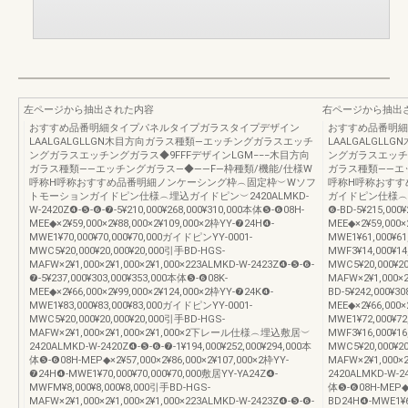
左ページから抽出された内容
右ページから抽出
おすすめ品番明細タイプパネルタイプガラスタイプデザイン
おすすめ品番明細
LAALGALGLLGN木目方向ガラス種類―エッチングガラスエッチ
LAALGALGL
ングガラスエッチングガラス◆9FFFデザインLGM−−−木目方向
ングガラスエッチン
ガラス種類――エッチングガラス―◆――F―枠種類/機能/仕様W
ガラス種類――エ
呼称H呼称おすすめ品番明細ノンケーシング枠︵固定枠︶Wソフ
呼称H呼称おすす
トモーションガイドピン仕様︵埋込ガイドピン︶2420ALMKD-
ガイドピン仕様︵埋込
W-2420Z❹-❺-❻-❼-5¥210,000¥268,000¥310,000本体❺-❻08H-
❻-BD-5¥215,000
MEE◆×2¥59,000×2¥88,000×2¥109,000×2枠YY-❼24H❹-
MEE◆×2¥59,000×
MWE1¥70,000¥70,000¥70,000ガイドピンYY-0001-
MWE1¥61,000¥6
MWC5¥20,000¥20,000¥20,000引手BD-HGS-
MWF3¥14,000¥1
MAFW×2¥1,000×2¥1,000×2¥1,000×223ALMKD-W-2423Z❹-❺-❻-
MWC5¥20,000¥2
❼-5¥237,000¥303,000¥353,000本体❺-❻08K-
MAFW×2¥1,000×2
MEE◆×2¥66,000×2¥99,000×2¥124,000×2枠YY-❼24K❹-
BD-5¥242,000¥3
MWE1¥83,000¥83,000¥83,000ガイドピンYY-0001-
MEE◆×2¥66,000×
MWC5¥20,000¥20,000¥20,000引手BD-HGS-
MWE1¥72,000¥7
MAFW×2¥1,000×2¥1,000×2¥1,000×2下レール仕様︵埋込敷居︶
MWF3¥16,000¥1
2420ALMKD-W-2420Z❹-❺-❻-❼-1¥194,000¥252,000¥294,000本
MWC5¥20,000¥2
体❺-❻08H-MEP◆×2¥57,000×2¥86,000×2¥107,000×2枠YY-
MAFW×2¥1,00
❼24H❹-MWE1¥70,000¥70,000¥70,000敷居YY-YA24Z❹-
2420ALMKD-W-24
MWFM¥8,000¥8,000¥8,000引手BD-HGS-
体❺-❻08H-MEP◆×2
MAFW×2¥1,000×2¥1,000×2¥1,000×223ALMKD-W-2423Z❹-❺-❻-
BD24H❹-MWE1¥6