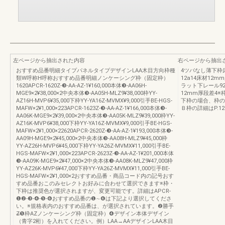
左ページから抽出された内容
右ページから抽出
おすすめ品番明細タイプパネルタイプデザインLAA木目方向枠種
4ツバなし薄下枠
類W呼称H呼称おすすめ品番明細ノンケーシング枠（固定枠）
12a14床材12
1620APCR-1620Z-❸-AA-AZ-1¥160,000本体❸-AA06H-
ラット下レール92.8
MGE9×2¥38,000×2中央本体❸-AA05H-MLZ9¥38,000枠YY-
12mm厚段差4※
AZ16H-MVP6¥35,000下枠YY-YA16Z-MVMX¥9,000引手BE-HGS-
下枠の場合、枠の
MAFW×2¥1,000×223APCR-1623Z-❸-AA-AZ-1¥166,000本体❸-
Ｂ枠の詳細はP.12
AA06K-MGE9×2¥39,000×2中央本体❸-AA05K-MLZ9¥39,000枠YY-
AZ16K-MVP6¥38,000下枠YY-YA16Z-MVMX¥9,000引手BE-HGS-
MAFW×2¥1,000×22620APCR-2620Z-❸-AA-AZ-1¥193,000本体❸-
AA09H-MGE9×2¥45,000×2中央本体❸-AA08H-MLZ9¥45,000枠
YY-AZ26H-MVP6¥45,000下枠YY-YA26Z-MVMX¥11,000引手BE-
HGS-MAFW×2¥1,000×223APCR-2623Z-❸-AA-AZ-1¥201,000本体
❸-AA09K-MGE9×2¥47,000×2中央本体❸-AA08K-MLZ9¥47,000枠
YY-AZ26K-MVP6¥47,000下枠YY-YA26Z-MVMX¥11,000引手BE-
HGS-MAFW×2¥1,000×2おすすめ品番・商品コード内の記号おす
すめ品番おこのみセレクトお好みに合わせて選択できます※枠・
下枠は推奨色が選択されますが、変更可能です。詳細はAPCR-
❶❷-❸-❹-❺-❻おすすめ品番の❶∼❻は下記より選択してくださ
い。※規格表内のおすすめ品番は、が選択されています。❷勝手
Z̶❺枠AZノンケーシング枠（固定枠）❹デザイン本体デザイン
（青字2桁）を入れてください。例）LAA→AAデザインLAA木目