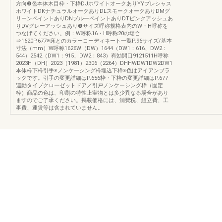
方向❸色本体木目枠・下枠DJホワイトオークありYYプレシャス
ホワイトDKナチュラルオークありDLスモークオークありDMグ
リーンペイントありDNブルーペイントありDTピンクアッシュあ
りDVグレーアッシュあり❶サイズ呼称規格表内のW・H呼称を
つなげてください。例：W呼称16・H呼称20の場合
⇒1620P.677※床とのカラーコーディネート一覧P.96サイズ/基本
寸法（mm）W呼称1626W（DW）1644（DW1：616、DW2：
544）2542（DW1：915、DW2：843）有効開口9121511H呼称
2023H（DH）2023（1981）2306（2264）DHHWDW1DW2DW1
本体枠下枠引手※ノンケーシング枠埋込下枠※色はアイアンブラ
ックです。引手の変更詳細はP.656枠・下枠の変更詳細はP.677
連動タイプクローゼットドア／引戸ノンケーシング枠（固定
枠）商品の色は、印刷の特性上実物とは多少異なる場合があり
ますのでご了承ください。掲載価格には、消費税、組立費、工
事費、運賃等は含まれていません。