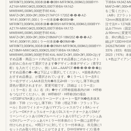
MFR8¥73,000¥96,000本体❸-❹08H-MFR9¥36,000¥63,000枠YY-
下枠BA-YA34Z-MW
AZ16H-MWC6¥25,000¥25,000下枠BA-YA16Z-
MAFZ×4¥1,0
MWBW¥5,000¥5,000把手BE-KAL-
をご覧ください。
MAFZ×2¥1,000×2¥1,000×217APCF-1720Z-❸-❹-❺-AZ-
（A枠）2フラット下
1¥141,000¥191,000ミラー付本体❸-❹085H❺-
12mm厚段差5
MFR8¥73,000¥96,000本体❸-❹085H-MFR9¥36,000¥63,000枠YY-
注寸法H＋1274
AZ17H-MWC6¥25,000¥25,000下枠BA-YA17Z-
込み77mm（固
MWBW¥5,000¥5,000把手BE-KAL-
み90mmに変更可
MAFZ×2¥1,000×2¥1,000×218MAPCF-18M20Z-❸-❹-❺-AZ-
合、枠の商品コー
1¥141,000¥191,000ミラー付本体❸-❹09MH❺-
細はP.120DH
MFR8¥73,000¥96,000本体❸-❹09MH-MFR9¥36,000¥63,000枠YY-
242627M34W（S
AZ18MH-MWC6¥25,000¥25,000下枠BA-YA18MZ-
3376（833）有効
MWBW¥5,000¥5,000把手BE-KAL-MAFZ×2¥1,000×2¥1,000×2おす
2023（1976
すめ品番・商品コード内の記号おすすめ品番おこのみセレクト
Ｌ※色はアイアン
お好みに合わせて選択できます❹デザイン本体デザイン（青字2
桁）を入れてください。例）LAA→AAAPCF-❶❷-❸-❹-❺-❻-❼お
すすめ品番の❶∼❼は下記より選択してください。※規格表内の
おすすめ品番は、が選択されています。❺ミラーLミラー左Rミ
ラー右デザインLAA木目方向❷吊元Z̶※枠・ツバなし薄下枠は推
奨色が選択されますが、変更可能です。詳細は（ミラー左）
（ミラー右）左（L）右（R）❶サイズ呼称規格表内のW・H呼称
をつなげてください。例：W呼称07・H呼称20の場合
⇒0720P.676※床とのカラーコーディネート一覧P.96❸色本体木
目枠・下枠（ツバなし薄下枠）下枠（埋込下枠・フラット下レ
ール）DJホワイトオークありYYプレシャスホワイトBAシャイ
ングレーDKナチュラルオークありDLスモークオークありDMグ
リーンペイントありDNブルーペイントありDTピンクアッシュあ
りDVグレーアッシュあり※ミラー付本体のミラー側には把手が
付けられません。※間口1つに対してミラー付本体は、吊元側に1
セットのみ取り付けることができます。DHHSWWサイズ/基本