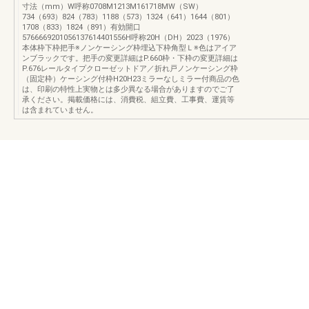
寸法（mm）W呼称0708M1213M161718MW（SW）
734（693）824（783）1188（573）1324（641）1644（801）
1708（833）1824（891）有効開口
5766669201056137614401556H呼称20H（DH）2023（1976）
本体枠下枠把手※ノンケーシング枠埋込下枠角型Ｌ※色はアイア
ンブラックです。把手の変更詳細はP.660枠・下枠の変更詳細は
P.676レールタイプクローゼットドア／折れ戸ノンケーシング枠
（固定枠）ケーシング付枠H20H23ミラーなしミラー付商品の色
は、印刷の特性上実物とは多少異なる場合がありますのでご了
承ください。掲載価格には、消費税、組立費、工事費、運賃等
は含まれていません。