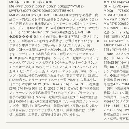
MDX◆――¥78,000―枠YY-❼❷H-
❻▼H-MDX◆×2¥49
MGNP¥21,000¥21,000¥21,000¥21,000敷居YY-YA❷Z-
GH▼HL-MDX◆――
MWFS¥5,000¥5,000¥5,000¥5,000引手BE-HGS-
MDX◆――¥78,00
MAFW×2¥1,000×2¥1,000×2¥1,000×2¥1,000×2おすすめ品番・商
MGNP¥15,000¥1
品コード内の記号おすすめ品番おこのみセレクトお好みに合わ
MWF5¥11,000¥11
せて選択できます❶機能WWソフトモーションSSソフトモーシ
MWFS¥5,000¥5,0
ョン9ブレーキ❷W呼称・▼DW呼称❷▼W寸法（mm）DW寸法
MAFW×2¥1,000×
（mm）1608164481618091824906❸錠N錠なしAPHH-❶-
込み（mm）▲足
❷20❸❹-❺-❻-❼-❽おすすめ品番の❶〜❽は下記より選択してく
115（薄壁）XA824
ださい。※規格表内のおすすめ品番は、が選択されています。❻
141XD25142〜1
デザイン本体デザイン（青字2桁）を入れてください。例）
148XB14149〜16
LGH→GH※本体商品コード末尾の◆にはガラス種類記号が入り
148：特別仕様
ます。デザインLGH木目方向ガラス種類アンティークガラス
（mm）AAノン
◆H❹勝手Z—❺色本体木目枠・ケーシング・敷居DJホワイトオ
枠） 95 64〜 75
ークありYYプレシャスホワイトDKナチュラルオークありDLス
145AE180146
モークオークありDMグリーンペイントありDNブルーペイント
用）BB142（厚
ありDTピンクアッシュありDVグレーアッシュあり※枠・ケーシ
シング種類の組合
ング・敷居は推奨色が選択されますが、変更可能です。詳細は
す。❽敷居1埋込
P.666※床とのカラーコーディネート一覧P.96サイズ/基本寸法
付薄敷居19.119.
（mm）W呼称1618W（DW）1644（816）1824（906）有効開
厚段差47a702
口784874H呼称20H（DH）2023（1995）DWWDHH本体枠敷居
（B枠）※製品寸法
ノンケーシング枠埋込敷居引手※※色はアイアンブラックです。
枠幅寸法a（左図）
引手の変更詳細はP.656枠・敷居の変更詳細はP.666錠の追加詳
の商品コードが異
細はP.657特引違い戸２枚建室内引戸／Vレール方式ノンケーシ
P.669P.106
ング枠（固定枠）商品の色は、印刷の特性上実物とは多少異な
1644（816）18
る場合がありますのでご了承ください。掲載価格には、消費
2023（1995
税、組立費、工事費、運賃等は含まれていません。
枠埋込敷居引手※
ス・格子の変更格