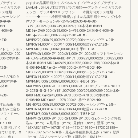
プデザイン
おすすめ品番明細タイプパネルタイプガラスタイプデザイン
ティークガラスチ
LAALAHLGHLGJ木目方向ガラス種類――アンティークガラスチ
ラス種類
ェッカーガラス◆99HGデザイン−−−−木目方向ガラス種類
ノンケーシング
――――◆――――枠種類/機能おすすめ品番明細ケーシング付枠
-❺-❻-
WソフトモーションAPKD-W-2420Z❹-❺-❻-BD-
08H-
1¥191,000¥249,000¥249,000¥249,000本体❺-❻08H-
GH08H❹-
MDE◆×2¥69,000×2¥98,000×2―¥98,000×2本体❺-GH08H❹-
MDE◆×2――¥98,000×2―枠YY-BD24H❹-
24Z❹-
MWEK¥29,000¥29,000¥29,000¥29,000ケーシングYY-▲24H-
MWF3¥14,000¥14,000¥14,000¥14,000敷居YY-YA24Z❹-
×2Sソフトモーション
MWFM¥8,000¥8,000¥8,000¥8,000引手BE-HGS-
,000¥224,000
MAFW×2¥1,000×2¥1,000×2¥1,000×2¥1,000×2Sソフトモーション
,000×2本体❺-
APKD-S-2420Z❹-❺-❻-BD-1¥171,000¥229,000¥229,000¥229,000
本体❺-❻08H-MDR◆×2¥59,000×2¥88,000×2―¥88,000×2本体❺-
4Z❹-
GH08H❹-MDR◆×2――¥88,000×2―枠YY-BD24H❹-
MCXK¥29,000¥29,000¥29,000¥29,000ケーシングYY-▲24H-
ブレーキAPKD-9-
MWF3¥14,000¥14,000¥14,000¥14,000敷居YY-YA24Z❹-
04,000本体❺-
MWFM¥8,000¥8,000¥8,000¥8,000引手BE-HGS-
2本体❺-
MAFW×2¥1,000×2¥1,000×2¥1,000×2¥1,000×2ブレーキAPKD-9-
2420Z❹-❺-❻-BD-1¥151,000¥209,000¥209,000¥209,000本体❺-
24Z❹-
❻08H-MDX◆×2¥49,000×2¥78,000×2―¥78,000×2本体❺-
GH08H❹-MDX◆×2――¥78,000×2―枠YY-BD24H❹-
×2おすすめ品番・商
MGNK¥29,000¥29,000¥29,000¥29,000ケーシングYY-▲24H-
お好みに合わ
MWF3¥14,000¥14,000¥14,000¥14,000敷居YY-YA24Z❹-
Sソフトモーシ
MWFM¥8,000¥8,000¥8,000¥8,000引手BE-HGS-
mm）
MAFW×2¥1,000×2¥1,000×2¥1,000×2¥1,000×2▲ケーシング枠見
KD-❶-
込み（mm）▲足長さ（mm）見付け（mm）壁厚（mm）
記より選択してく
161XA824157〜167XB14168〜179XC19180〜187XD25188〜
れています。❻
198XF836157〜167❼枠・見込み枠種類枠見込み（mm）壁厚
さい。例）
（mm）ACノンケーシング枠（固定枠）156116〜