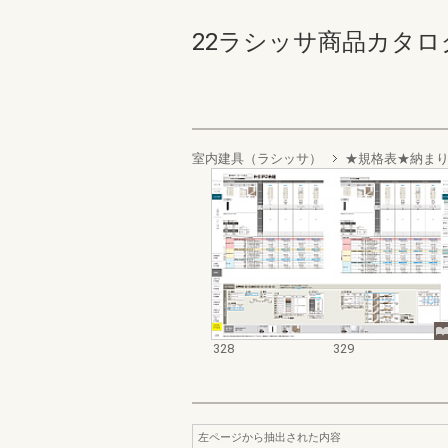
22ラシッサ商品カタログ 32
室内建具（ラシッサ）
★規格表★納ま
328
329
左ページから抽出された内容