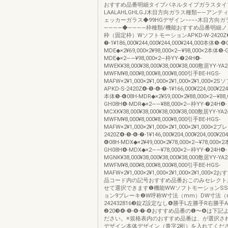
おすすめ品番明細タイプパネルタイプガラスタイ
LAALAHLGHLGJ木目方向ガラス種類――アン
ェッカーガラス◆99HGデザイン−−−−木目方向ガ
――――◆――――枠種類/機能おすすめ品番明細
枠（固定枠）WソフトモーションAPKD-W-2420Z❹
❼-1¥186,000¥244,000¥244,000¥244,000本体❺-❻
MDE◆×2¥69,000×2¥98,000×2―¥98,000×2本体❺-
MDE◆×2――¥98,000×2―枠YY-❼24H❹-
MWEK¥38,000¥38,000¥38,000¥38,000敷居YY-YA
MWFM¥8,000¥8,000¥8,000¥8,000引手BE-HGS-
MAFW×2¥1,000×2¥1,000×2¥1,000×2¥1,000
APKD-S-2420Z❹-❺-❻-❼-1¥166,000¥224,000¥224
本体❺-❻08H-MDR◆×2¥59,000×2¥88,000×2―¥88
GH08H❹-MDR◆×2――¥88,000×2―枠YY-❼24H❹-
MCXK¥38,000¥38,000¥38,000¥38,000敷居YY-YA2
MWFM¥8,000¥8,000¥8,000¥8,000引手BE-HGS-
MAFW×2¥1,000×2¥1,000×2¥1,000×2¥1,000×2
2420Z❹-❺-❻-❼-1¥146,000¥204,000¥204,000¥2
❻08H-MDX◆×2¥49,000×2¥78,000×2―¥78,000×
GH08H❹-MDX◆×2――¥78,000×2―枠YY-❼24H❹-
MGNK¥38,000¥38,000¥38,000¥38,000敷居YY-YA
MWFM¥8,000¥8,000¥8,000¥8,000引手BE-HGS-
MAFW×2¥1,000×2¥1,000×2¥1,000×2¥1,000
品コード内の記号おすすめ品番おこのみセレクト
せて選択できます❶機能WWソフトモーションS
ョン9ブレーキ❷W呼称W寸法（mm）DW寸法（
242432816❸錠Z設定なし❹勝手L左勝手R右勝手AP
❷20❸❹-❺-❻-❼-❽おすすめ品番の❶〜❽は下
ださい。※規格表内のおすすめ品番は、が選択さ
デザイン本体デザイン（青字2桁）を入れてくだ