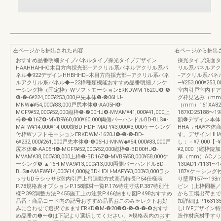
左ページから抽出された内容
右ページから抽出
おすすめ品番明細タイプパネルタイプ採光タイプデザイン
採光タイプ洗面タイ
HAAHHAHHC木目方向採光部―アクリル系パネルアクリル系パ
リル系パネルアクリ
ネル◆922デザインHHBHHD−木目方向採光部­―アクリル系パネ
−アクリル系パネル­
ルアクリル系パネル◆­―22枠種類機能おすすめ品番明細ノンケ
―¥253,000¥253,00
ーシング枠（固定枠）WソフトモーションERKDWM-1620J❹-❺-
室内引戸室内ドア
❻-❼-6¥224,000¥253,000戸先本体❺-❻06HJ-
グ枠見込み（mm
MNW◆¥54,000¥83,000戸尻本体❺-AA05H❹-
（mm）161XA824
MCF9¥52,000¥52,000縦枠❺-❼00HJ❹-MVAM¥41,000¥41,000上
187XD25188
枠❺-❼16Z❹-MVB9¥60,000¥60,000両側バーハンドルBD-BLS■-
額❻デザイン本体
MAFW¥14,000¥14,000錠BD-HDH-MAFY¥3,000¥3,000ケーシング
HHA→HA※本
付枠WソフトモーションERKDWM-1620J❹-❺-❻-BD-
す。デザインHH
6¥232,000¥261,000戸先本体❺-❻06HJ-MNW◆¥54,000¥83,000戸
し：－¥7,000【−
尻本体❺-AA05H❹-MCF9¥52,000¥52,000縦枠❺-BD00HJ❹-
¥2,000（縦
MVAM¥38,000¥38,000上枠❺-BD16Z❹-MVB9¥58,000¥58,000ケ
厚（mm）ACノン
ーシング❺-▲16H-MVA9¥13,000¥13,000両側バーハンドルBD-
130AD171131〜
BLS■-MAFW¥14,000¥14,000錠BD-HDH-MAFY¥3,000¥3,000ラシ
187※ケーシン
ッサUDラシッサS室内引戸上吊連動方式商品特長P.54仕様表
り壁厚157〜1
P.78規格表オプションP.158部材一覧P.176特注寸法P.387特別仕
ピン（上枠同梱／
様P.392調整方法P.455施工上の注意P.466納まり図P.498おすすめ
から工場出荷まで
品番・商品コード内の記号おすすめ品番おこのみセレクトお好
加詳細はP.163
みに合わせて選択できますERKD❶M-❷20❸❹-❺-❻-❼-❽おすす
しHYFデザイン特
め品番の❶〜❽は下記より選択してください。※規格表内のおす
造作材床材手すり