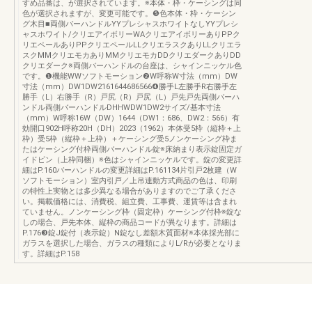
すめ品番は、が選択されています。※本体・枠・ケーシングは同
色が選択されますが、変更可能です。❺色本体・枠・ケーシン
グ木目■両側バーハンドルYYプレシャスホワイトなしYYプレシ
ャスホワイト/クリエアイボリーWAクリエアイボリーありPPク
リエペールありPPクリエペールLLクリエラスクありLLクリエラ
スクMMクリエモカありMMクリエモカDDクリエダークありDD
クリエダーク※両側バーハンドルの台座は、シャインニッケル色
です。❶機能WWソフトモーション❷W呼称W寸法（mm）DW
寸法（mm）DW1DW2161644686566❹勝手L左勝手R右勝手左
勝手（L）右勝手（R）戸尻（R）戸尻（L）戸先戸先両側バーハ
ンドル両側バーハンドルDHHWDW1DW2サイズ/基本寸法
（mm）W呼称16W（DW）1644（DW1：686、DW2：566）有
効開口902H呼称20H（DH）2023（1962）本体受5枠（縦枠＋上
枠）受5枠（縦枠＋上枠）＋ケーシング受5ノンケーシング枠ま
たはケーシング付枠両側バーハンドル錠※床納まり表示錠固定ガ
イドピン（上枠同梱）※色はシャインニッケルです。錠の変更詳
細はP.160バーハンドルの変更詳細はP.161134片引戸2枚建（W
ソフトモーション）室内引戸／上吊連動方式商品の色は、印刷
の特性上実物とは多少異なる場合がありますのでご了承くださ
い。掲載価格には、消費税、組立費、工事費、運賃等は含まれ
ていません。ノンケーシング枠（固定枠）ケーシング付枠※錠な
しの場合、戸先本体、縦枠の商品コードが異なります。­詳細は
P.176❸錠J錠付（表示錠）N錠なし差額木質面材※本体採光部に
ガラスを選択した場合、ガラスの種類によりL/Rが必要となりま
す。­詳細はP.158