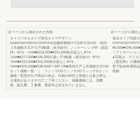
左ページから抽出された内容
右ページから抽出
タイプパネルタイプ採光タイプデザイン
採光タイプ洗面タ
HAAHHAHHBHHCHHDHHE品種枠種類H寸法W寸法H20：2023
HHFHHGHYEHYFH
上吊連動方式片引戸2枚建（表示錠付）ノンケーシング枠（固定
¥8,000■¥246,000
枠）W16：1644■¥224,000■¥253,000表示錠なしW16：
ソフトモーション
1644■¥217,000■¥246,000引違い戸3枚建（表示錠付）W16：
●写真は、クリエ
1644■¥323,000■¥352,000表示錠なしW16：
（固定枠）の価格
1644■¥309,000■¥338,000P.134P.136■室内引戸上吊連動方式100
窓下駄箱有償部品
セット価格一覧 ｜ ラシッサUDラシッサUDラシッサSセット
収納
価格一覧室内引戸商品の色は、印刷の特性上実物とは多少異な
る場合がありますのでご了承ください。掲載価格には、消費
税、組立費、工事費、運賃等は含まれていません。