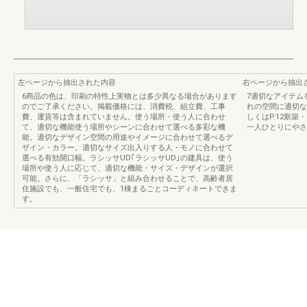
左ページから抽出された内容
右ページから抽出
6商品の色は、印刷の特性上実物とは多少異なる場合があります
7適切なアイテム
のでご了承ください。掲載価格には、消費税、組立費、工事
れの空間に適切な
費、運賃等は含まれていません。使う場所・使う人に合わせ
しくはP.12新
て、適切な機能使う場所やシーンに合わせて選べる多彩な機
一人ひとりにやさ
能。適切なデザイン空間の用途やイメージに合わせて選べるデ
ザイン・カラー。適切なサイズ出入りする人・モノに合わせて
選べる有効開口幅。ラシッサUD｢ラシッサUD｣の建具は、使う
場所や使う人に応じて、適切な機能・サイズ・デザインが選択
可能。さらに、「ラシッサ」と組み合わせることで、高齢者居
住施設でも、一般住宅でも、1棟まるごとコーディネートできま
す。