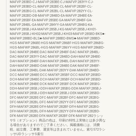
MAFVP.283BD-CJ-MAFVP.283BE-CJ-MAFVP.283YY-CJ-
MAFVP.283BD-CL-MAFVP.282BE-CL-MAFVP.282BF-CL-
MAFVP.282BG-CL-MAFVP.282BL-CL-MAFVP.282YY-CL-
MAFVP.282BD-DB-MAFVP.284BD-EA-MAFVP.284BE-EA-
MAFVP.285BF-EA-MAFVP.285BE-GA-MAFVP.284BF-GA-
MAFVP.284BL-GA-MAFVP.284YY-GA-MAFVP.284BG-KA-
MAFVP.285BJ-KA-MAFVP.285BJ-KG-MAFVP.285BJ-KH01-
MAFVP.285BJ-KH02-MAFVP.285BJ-KH03-MAFVP.285BD-BKS■-
MAFWP.288BD-BLS■-MAFWP.288BD-BMS■-MAFWP.288BD-
HGS-MAFWP.286BE-HGS-MAFWP.286BF-HGS-MAFWP.286BG-
HGS-MAFWP.286BL-HGS-MAFWP.286YY-HGS-MAFWP.286BD-
DAC-MAFXP.284BE-DAC-MAFXP.284BF-DAC-MAFXP.284BL-
DAC-MAFXP.283YY-DAC-MAFXP.284BD-DAH-MAFXP.284BE-
DAH-MAFXP.284BF-DAH-MAFXP.284BL-DAH-MAFXP.283YY-
DAH-MAFXP.284BD-DAK-MAFXP.284BE-DAK-MAFXP.284BF-
DAK-MAFXP.284BL-DAK-MAFXP.283YY-DAK-MAFXP.284BD-
DCC-MAFXP.284BE-DCC-MAFXP.285BF-DCC-MAFXP.285BD-
DCH-MAFXP.284BE-DCH-MAFXP.285BF-DCH-MAFXP.285BD-
DCK-MAFXP.284BE-DCK-MAFXP.285BF-DCK-MAFXP.285BG-
DDH-MAFXP.285BJ-DDH-MAFXP.285BG-DDK-MAFXP.285BJ-
DDK-MAFXP.285BJ-DEH-MAFXP.285BJ-DEK-MAFXP.285BD-
DFC-MAFXP.282BE-DFC-MAFXP.282BF-DFC-MAFXP.282BG-
DFC-MAFXP.282BL-DFC-MAFXP.282YY-DFC-MAFXP.282BD-
DFH-MAFXP.282BE-DFH-MAFXP.282BF-DFH-MAFXP.282BG-
DFH-MAFXP.282BL-DFH-MAFXP.282YY-DFH-MAFXP.282BD-
DFK-MAFXP.282BE-DFK-MAFXP.282BF-DFK-MAFXP.282ラシッ
サS（オプション）商品の色は、印刷の特性上実物とは多少異な
る場合がありますのでご了承ください。掲載価格には、消費
税、組立費、工事費、運賃等は含まれていません。索引572ラシ
ッサUDラシッサS索引