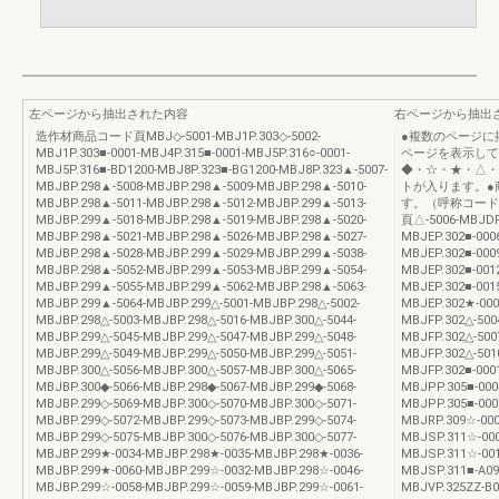
左ページから抽出された内容
右ページから抽出
造作材商品コード頁MBJ◇-5001-MBJ1P.303◇-5002-
●複数のページに
MBJ1P.303■-0001-MBJ4P.315■-0001-MBJ5P.316○-0001-
ページを表示して
MBJ5P.316■-BD1200-MBJ8P.323■-BG1200-MBJ8P.323▲-5007-
◆・☆・★・△・
MBJBP.298▲-5008-MBJBP.298▲-5009-MBJBP.298▲-5010-
トが入ります。●
MBJBP.298▲-5011-MBJBP.298▲-5012-MBJBP.299▲-5013-
す。（呼称コード
MBJBP.299▲-5018-MBJBP.298▲-5019-MBJBP.298▲-5020-
頁△-5006-MBJDP.
MBJBP.298▲-5021-MBJBP.298▲-5026-MBJBP.298▲-5027-
MBJEP.302■-000
MBJBP.298▲-5028-MBJBP.299▲-5029-MBJBP.299▲-5038-
MBJEP.302■-000
MBJBP.298▲-5052-MBJBP.299▲-5053-MBJBP.299▲-5054-
MBJEP.302■-001
MBJBP.299▲-5055-MBJBP.299▲-5062-MBJBP.298▲-5063-
MBJEP.302■-001
MBJBP.299▲-5064-MBJBP.299△-5001-MBJBP.298△-5002-
MBJEP.302★-000
MBJBP.298△-5003-MBJBP.298△-5016-MBJBP.300△-5044-
MBJFP.302△-500
MBJBP.299△-5045-MBJBP.299△-5047-MBJBP.299△-5048-
MBJFP.302△-500
MBJBP.299△-5049-MBJBP.299△-5050-MBJBP.299△-5051-
MBJFP.302△-501
MBJBP.300△-5056-MBJBP.300△-5057-MBJBP.300△-5065-
MBJFP.302■-000
MBJBP.300◆-5066-MBJBP.298◆-5067-MBJBP.299◆-5068-
MBJPP.305■-000
MBJBP.299◇-5069-MBJBP.300◇-5070-MBJBP.300◇-5071-
MBJPP.305■-000
MBJBP.299◇-5072-MBJBP.299◇-5073-MBJBP.299◇-5074-
MBJRP.309☆-000
MBJBP.299◇-5075-MBJBP.300◇-5076-MBJBP.300◇-5077-
MBJSP.311☆-000
MBJBP.299★-0034-MBJBP.298★-0035-MBJBP.298★-0036-
MBJSP.311☆-001
MBJBP.299★-0060-MBJBP.299☆-0032-MBJBP.298☆-0046-
MBJSP.311■-A09
MBJBP.299☆-0058-MBJBP.299☆-0059-MBJBP.299☆-0061-
MBJVP.325ZZ-B0