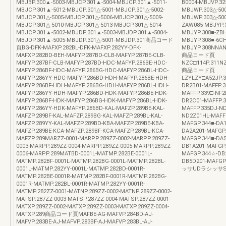
MBJBP.300▲-5003-MBJCP.301▲-5004-MBJCP.301▲-5011-
B0004-MBJVP.32
MBJCP.301▲-5012-MBJCP.301△-5001-MBJCP.301△-5002-
MBJWP.303△-500
MBJCP.301△-5005-MBJCP.301△-5006-MBJCP.301△-5009-
MBJWP.303△-50
MBJCP.301△-5010-MBJCP.301△-5013-MBJCP.301△-5014-
ZAW085-MBJYP.
MBJCP.301▲-5002-MBJDP.301▲-5003-MBJDP.301▲-5004-
MBJYP.308■-ZBH
MBJDP.301▲-5005-MBJDP.301△-5001-MBJDP.301商品コード
MBJYP.308■-6CH
頁BG-DFK-MAFXP.282BL-DFK-MAFXP.282YY-DFK-
MBJYP.308NNAN
MAFXP.282BD-BEH-MAFYP.287BD-CLB-MAFYP.287BE-CLB-
商品コード頁
MAFYP.287BF-CLB-MAFYP.287BD-HDC-MAFYP.286BE-HDC-
NZC□114P.311NZ
MAFYP.286BF-HDC-MAFYP.286BG-HDC-MAFYP.286BL-HDC-
商品コード頁
MAFYP.286YY-HDC-MAFYP.286BD-HDH-MAFYP.286BE-HDH-
LZYLZY□A52JP.3
MAFYP.286BF-HDH-MAFYP.286BG-HDH-MAFYP.286BL-HDH-
DR2B01-MAFFP.3
MAFYP.286YY-HDH-MAFYP.286BD-HDK-MAFYP.286BE-HDK-
MAFFP.339□-NF2
MAFYP.286BF-HDK-MAFYP.286BG-HDK-MAFYP.286BL-HDK-
DR2C01-MAFFP.3
MAFYP.286YY-HDK-MAFYP.286BD-KAL-MAFZP.289BE-KAL-
MAFFP.335DJ-ND
MAFZP.289BF-KAL-MAFZP.289BG-KAL-MAFZP.289BL-KAL-
ND2Z01HL-MAFFP
MAFZP.289YY-KAL-MAFZP.289BD-KBA-MAFZP.289BE-KBA-
MAFGP.344■-DA1
MAFZP.289BE-KCA-MAFZP.289BF-KCA-MAFZP.289BL-KCA-
DA2A201-MAFGP.
MAFZP.289MARZZ-0001-MARPP.289ZZ-0002-MARPP.289ZZ-
MAFGP.344■-DA5
0003-MARPP.289ZZ-0004-MARPP.289ZZ-0005-MARPP.289ZZ-
DB1A201-MAFGP.
0006-MARPP.289MATBD-0001L-MATMP.282BE-0001L-
MAFGP.344☆-DB
MATMP.282BF-0001L-MATMP.282BG-0001L-MATMP.282BL-
DB5D201-MAFG
0001L-MATMP.282YY-0001L-MATMP.282BD-0001R-
ッサUDラシッサ
MATMP.282BE-0001R-MATMP.282BF-0001R-MATMP.282BG-
0001R-MATMP.282BL-0001R-MATMP.282YY-0001R-
MATMP.282ZZ-0001-MATNP.289ZZ-0002-MATNP.289ZZ-0002-
MATSP.287ZZ-0003-MATSP.287ZZ-0004-MATSP.287ZZ-0001-
MATXP.289ZZ-0002-MATXP.289ZZ-0003-MATXP.289ZZ-0004-
MATXP.289商品コード頁MAFBE-AG-MAFVP.284BD-AJ-
MAFVP.283BE-AJ-MAFVP.283BF-AJ-MAFVP.283BL-AJ-