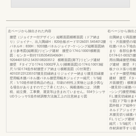
左ページから抽出された内容
右ページから抽出
腰壁（ジョイナー付デザイン）縦断面図横断面図（ドア納ま
出隅納まり両面腰
り）ジョイナ−、出入隅縁H：820合板ボード5126031.5454012腰
り・片面腰壁の場
パネルH：830H：9203腰パネルジョイナ−ケ−シング縦断面図納
柱腰パネル下地合
まり参考図(縦断面)リビング建材 腰壁Ｄ174Ｇ10001横断面
まり 各部位参考
図：センター割付1535354554060H：
D174-G1-0
92044015312.5435108203512 横断面図(廊下)リビング建材
用出隅縁腰壁用幅
腰壁 FタイプＤ174Ｇ10002平入り(横断面図)Ｄ174Ｇ10013縮
グ建材 腰壁 Fタ
尺:1/5D174造作材腰壁ドア納まり横断面図（C付薄壁）
板クロス張り柱腰
401031231235107腰見切縁納まりジョイナー納まり腰見切縁腰
ョイナー腰壁用幅木
壁用幅木腰パネル腰パネル腰壁用幅木ジョイナー縮尺：1/5縮
建材 腰壁 Fタ
尺：1/10造作材④商品の色は、印刷の特性上実物とは多少異な
片面腰壁)：横断面
る場合がありますのでご了承ください。掲載価格には、消費
−腰見切り縁腰パ
税、組立費、工事費、運賃等は含まれていません。554ラシッサ
−シング)腰壁用
UDラシッサS造作材調整方法施工上の注意納まり図
F.L.腰見切縁納ま
り図(ドア取り参
図外観ドア縦枠ケ
ネルドアジョイナ
木腰見切り縁腰パ
F.L.リビング建材
縮尺：1/5縮尺：
作材床材手すり収