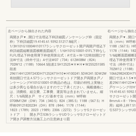
左ページから抽出された内容
右ページから抽出
両開き戸▼…開口寸法埋込下枠詳細図ノンケーシング枠（固定
両開き戸▼…開口
枠）下枠詳細図19.4145.61.9392.51217.8縮尺：
法（mm）W呼称070
1/3H101G10004H10117ラシッサクローゼット開戸両開戸埋込下
1188（567.5）H
枠詳細図縦断面図横断面図縮尺：1/6H101G10001-01FL下枠なし
1178（1144）18
FLFL埋込下枠使用薄下枠使用算出式：A寸法＝W-122有効開口寸
1/6縦断面図横断面図
法W寸法（枠外寸法）A寸法W07（734）612W08M（824）
埋込下枠使用薄下
702W12（1188）10664.5段差2.5H12525▼H▼H▼W255251585
寸法（枠外寸法）A寸
段差
702W12（1188）
296114H12397243DH71252471H10▼H100241.5DW241.5DW2W
1066298243DH7
有効開口寸法Ａ57ラシッサクローゼットドア開き戸両開き戸ノ
開口寸法Ａ1.5▼HD
ンケーシングH101G10001-01商品の色は、印刷の特性上実物と
差296114H1
は多少異なる場合がありますのでご了承ください。掲載価格に
戸ケーシング付H1
は、消費税、組立費、工事費、運賃等は含まれていません。縮
19.4145.61.93
尺：1/6両開き戸 サイズ/基本寸法（mm）W呼称
サクローゼット開
0708M12W（DW）734（340.5）824（385.5）1188（567.5）H
8mmA＝8・19m
呼称0912182023H（DH）878（844）1178（1144）
用）縦枠上枠7.51
1823（1789）2023（1989）2306（2272）ラシッサSクローゼッ
引537ラシッサ
トドア ｜ 開き戸①536ラシッサUDラシッサSクローゼットド
ア開き戸調整方法施工上の注意納まり図