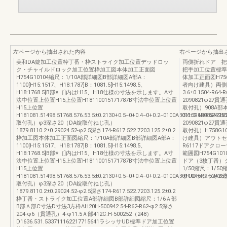
左ページから抽出された内容
右ページから抽出
美和DA錠加工位置枠丁番・枠ストライク加工位置デッドロッ
両側折れドア 
ク・チャイルドロック加工位置枠加工図本体加工正面図
把手加工位置標準
H754G10104縮尺：1/10A部詳細図B部詳細図A部A：
体加工正面図H756
1100[H15:1517、H18:1787]B：1081.5[H15:1498.5、
者向け建具）両側
H18:1768.5]B部※［]内はH15、H18仕様の寸法を示します。A寸
3.6±0.1504-R64
法中位置上位置H15上位置H18110015171787B寸法中位置上位置
2090821φ2
H15上位置
取付孔）908A
H181081.51498.51768.576.53.5±0.2130+0.5−0+0.4−0+0.2−0100A30110R6R9.5242
3.6±0.15085421
取付孔）φ3深さ20（DA錠取付ねじ孔）
2090821φ2
1879.8110.2±0.29024.52-φ2.5深さ174-R617.522.7203.125.2±0.2
取付孔）H758G1
枠加工図本体加工正面図縮尺：1/10A部詳細図B部詳細図A部A：
け建具）アウトセッ
1100[H15:1517、H18:1787]B：1081.5[H15:1498.5、
R6117ドアク
H18:1768.5]B部※［]内はH15、H18仕様の寸法を示します。A寸
範囲図H754G10
法中位置上位置H15上位置H18110015171787B寸法中位置上位置
ドア（3枚丁番）
H15上位置
1/50縮尺：1/5
H181081.51498.51768.576.53.5±0.2130+0.5−0+0.4−0+0.2−0100A30110R6R9.5242
サUDラシッサS
取付孔）φ3深さ20（DA錠取付ねじ孔）
1879.8110.2±0.29024.52-φ2.5深さ174-R617.522.7203.125.2±0.2
枠丁番・ストライク加工位置A部詳細図B部詳細図縮尺：1/6Ａ部
B部Ａ部C寸法D寸法3方枠AH20H-500942.54-R62-R62-φ2.5深さ
204-φ6（貫通孔）4-φ11.5Ａ部412C:H-500252（248）
D1636.531.533711162217715641ラシッサUD標準ドア加工位置