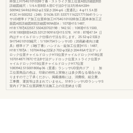
枠加工H754G10102枠丁番・ストライク加工位置A部詳細図B部
詳細図縮尺：1/6Ａ部B部Ａ部C寸法D寸法3方枠AH20H-
500942.54-R62-R62-φ2.5深さ204-φ6（貫通孔）4-φ11.5Ａ部
412C:H-500252（248）D1636.531.533711162217715641ラシッ
サUD標準ドア加工位置枠加工H754G10102枠加工図本体加工正
面図A部詳細図B部詳細図909A部A：1070[H15:1487、
H18:1787]422557.55042070219B：942.5C：1083[H15:1500、
H18:1800]B部6425.53121909161[H15:578、H18：878]47.5※［]
内はチャイルドロック仕様の寸法を示します。25.52-φ2.5深さ
5H754G10103縮尺：1/10H754ラシッサUD（20高齢者向け建
具）標準ドア（3枚丁番）ハンドル・錠加工位置[H15：1487、
H18:1787]A：10704-R6φ22深さ702-φ3深さ204-R6A寸法デッド
ロック位置チャイルドロックH15位置チャイルドロックH18位置
107014871787C寸法B寸法デッドロック位置ストライク位置チ
ャイルドロックH15位置チャイルドロックH17位置
1083942.515001800φ36（貫通）ラシッサUD室内ドア ｜ 加
工位置商品の色は、印刷の特性上実物とは多少異なる場合があ
りますのでご了承ください。掲載価格には、消費税、組立費、
工事費、運賃等は含まれていません。518ラシッサUDラシッサS
室内ドア加工位置調整方法施工上の注意納まり図