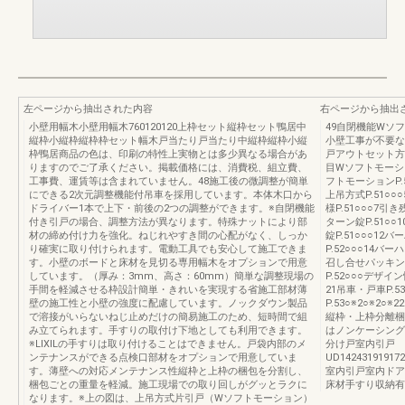
左ページから抽出された内容
右ページから抽出
小壁用幅木小壁用幅木760120120上枠セット縦枠セット鴨居中
49自閉機能Wソ
縦枠小縦枠縦枠枠セット幅木戸当たり戸当たり中縦枠縦枠小縦
小壁工事が不要な
枠鴨居商品の色は、印刷の特性上実物とは多少異なる場合があ
戸アウトセット方
りますのでご了承ください。掲載価格には、消費税、組立費、
目Wソフトモーシ
工事費、運賃等は含まれていません。48施工後の微調整が簡単
フトモーションP.5
にできる2次元調整機能付吊車を採用しています。本体木口から
上吊方式P.51○○
ドライバー1本で上下・前後の2つの調整ができます。※自閉機能
様P.51○○○7引
付き引戸の場合、調整方法が異なります。特殊ナットにより部
ターン錠P.51○○
材の締め付け力を強化。ねじれやすき間の心配がなく、しっか
錠P.51○○○12
り確実に取り付けられます。電動工具でも安心して施工できま
P.52○○○14バー
す。小壁のボードと床材を見切る専用幅木をオプションで用意
召し合せパッキンP.
しています。（厚み：3mm、高さ：60mm）簡単な調整現場の
P.52○○○デザイン
手間を軽減させる枠設計簡単・きれいを実現する省施工部材薄
21吊車・戸車P.
壁の施工性と小壁の強度に配慮しています。ノックダウン製品
P.53○※2○※2○
で溶接がいらないねじ止めだけの簡易施工のため、短時間で組
縦枠・上枠分離梱包
み立てられます。手すりの取付け下地としても利用できます。
はノンケーシング
※LIXILの手すりは取り付けることはできません。戸袋内部のメ
分け戸室内引戸 
ンテナンスができる点検口部材をオプションで用意していま
UD142431919172
す。薄壁への対応メンテナンス性縦枠と上枠の梱包を分割し、
室内引戸室内ドア
梱包ごとの重量を軽減。施工現場での取り回しがグッとラクに
床材手すり収納有
なります。※上の図は、上吊方式片引戸（Wソフトモーション）