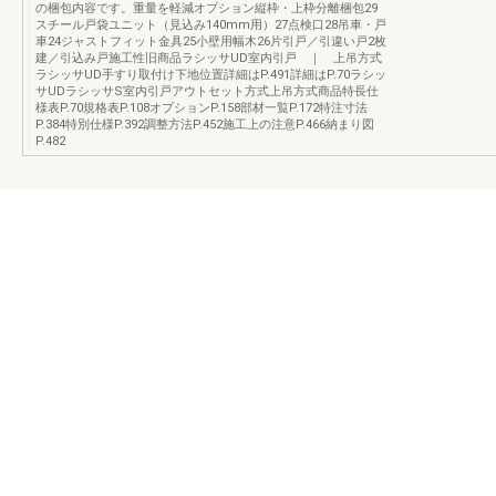
の梱包内容です。重量を軽減オプション縦枠・上枠分離梱包29
スチール戸袋ユニット（見込み140mm用）27点検口28吊車・戸
車24ジャストフィット金具25小壁用幅木26片引戸／引違い戸2枚
建／引込み戸施工性旧商品ラシッサUD室内引戸 ｜ 上吊方式
ラシッサUD手すり取付け下地位置詳細はP.491詳細はP.70ラシッ
サUDラシッサS室内引戸アウトセット方式上吊方式商品特長仕
様表P.70規格表P.108オプションP.158部材一覧P.172特注寸法
P.384特別仕様P.392調整方法P.452施工上の注意P.466納まり図
P.482