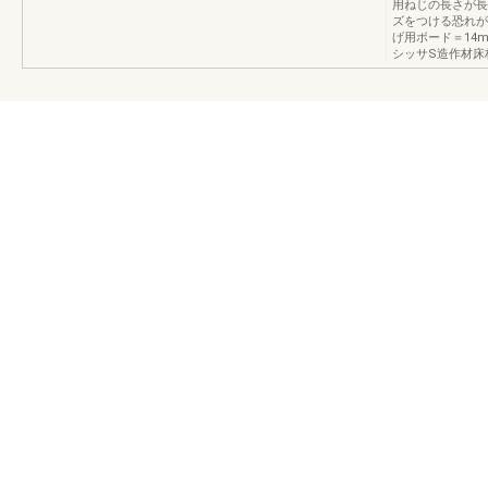
用ねじの長さが長
ズをつける恐れが
げ用ボード＝14
シッサS造作材床