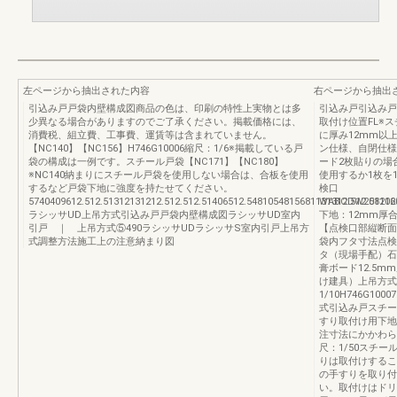
左ページから抽出された内容
右ページから抽出
引込み戸戸袋内壁構成図商品の色は、印刷の特性上実物とは多
引込み戸引込み戸
少異なる場合がありますのでご了承ください。掲載価格には、
取付け位置FL※
消費税、組立費、工事費、運賃等は含まれていません。
に厚み12mm以
【NC140】【NC156】H746G10006縮尺：1/6※掲載している戸
ン仕様、自閉仕様
袋の構成は一例です。スチール戸袋【NC171】【NC180】
ード2枚貼りの場
※NC140納まりにスチール戸袋を使用しない場合は、合板を使用
使用するか1枚を
するなど戸袋下地に強度を持たせてください。
検口
5740409612.512.51312131212.512.512.51406512.5481054815681131312.512.51212
WABCDW2081060
ラシッサUD上吊方式引込み戸戸袋内壁構成図ラシッサUD室内
下地：12mm厚
引戸 ｜ 上吊方式⑤490ラシッサUDラシッサS室内引戸上吊方
【点検口部縦断面
式調整方法施工上の注意納まり図
袋内フタ寸法点検口W
タ（現場手配）石
膏ボード12.5mm
け建具）上吊方式
1/10H746G1
式引込み戸スチール
すり取付け用下地
注寸法にかかわら
尺：1/50スチ
りは取付けするこ
の手すりを取り付
い。取付けはドリ