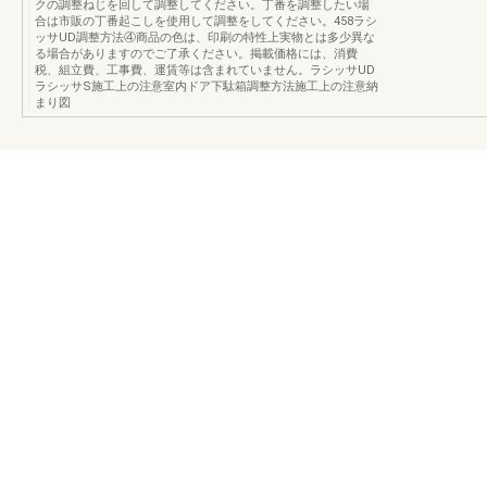
クの調整ねじを回して調整してください。丁番を調整したい場
合は市販の丁番起こしを使用して調整をしてください。458ラシ
ッサUD調整方法④商品の色は、印刷の特性上実物とは多少異な
る場合がありますのでご了承ください。掲載価格には、消費
税、組立費、工事費、運賃等は含まれていません。ラシッサUD
ラシッサS施工上の注意室内ドア下駄箱調整方法施工上の注意納
まり図