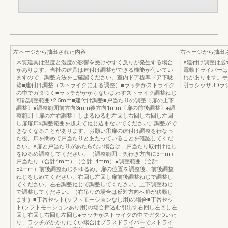
左ページから抽出された内容
右ページから抽出
木質建具は温度と湿度の影響を受けやすく反りが発生する場合
※建付け調整は
があります。当社の建具は建付け調整ができる機能が付いてい
電動ドライバーは
ますので、調整方法をご確認ください。室内ドア標準ドア下駄
れがあります。手
箱■建付け調整（ストライクによる調整）■ラッチがストライク
引ラシッサUDラ
の中でガタつく■ラッチがかからないまわすストライク調整ねじ
可能調整範囲±2.5mm■建付け調整■戸当たりの調整〔扉の上下
調整〕●調整範囲前方向3mm後方向1mm〔扉の前後調整〕●調
整範囲〔扉の左右調整〕しまるゆるむ左回し右回し右回し左回
し扉扉扉※調整範囲を超えてねじ込まないでください。調整がで
きなくなることがあります。お願い①扉の建付け調整を行なっ
た後、扉を閉めて戸当たりとあたっていることを確認してくだ
さい。※扉と戸当たりがあたらない場合は、戸当たり取付けねじ
をゆるめ調整してください。（調整範囲：奥行き方向に3mm）
戸当たり（合計4mm）（合計±4mm）●調整範囲（合計
±2mm）前後調整ねじをゆるめ、扉の位置を調整後、前後調整
ねじをしめてください。右回し左回し扉前後調整ねじで調整し
てください。左右調整ねじで調整してください。上下調整ねじ
で調整してください。（右吊りの場合は反対方向へ扉が移動し
ます）■丁番セット(ソフトモーションなし用)の場合■丁番セッ
ト(ソフトモーションあり用)の場合押込む引出す右回し左回し左
回し右回し右回し左回し●ラッチがストライクの中でガタついた
り、ラッチがかかりにくい場合はプラスドライバーでストライ