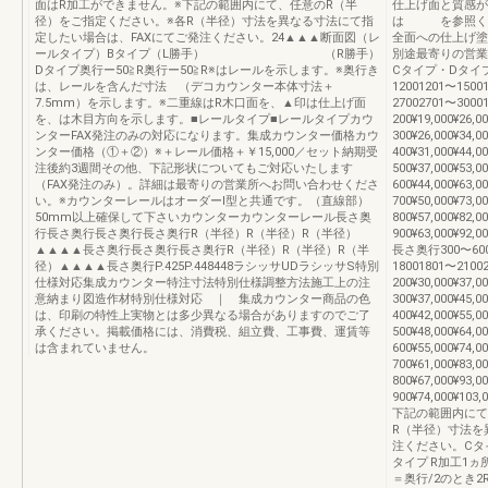
面はR加工ができません。※下記の範囲内にて、任意のR（半
仕上げ面と質感が
径）をご指定ください。※各R（半径）寸法を異なる寸法にて指
は を参照くだ
定したい場合は、FAXにてご発注ください。24▲▲▲断面図（レ
全面への仕上げ塗
ールタイプ）Bタイプ（L勝手） （R勝手）
別途最寄りの営業
Dタイプ奥行ー50≧R奥行ー50≧R※はレールを示します。※奥行き
Cタイプ・Dタイプ・
は、レールを含んだ寸法 （デコカウンター本体寸法＋
12001201〜1500
7.5mm）を示します。※二重線はR木口面を、▲印は仕上げ面
27002701〜3000
を、は木目方向を示します。■レールタイプ■レールタイプカウ
200¥19,000¥26,0
ンターFAX発注のみの対応になります。集成カウンター価格カウ
300¥26,000¥34,0
ンター価格（①＋②）※＋レール価格＋￥15,000／セット納期受
400¥31,000¥44,0
注後約3週間その他、下記形状についてもご対応いたします
500¥37,000¥53,0
（FAX発注のみ）。詳細は最寄りの営業所へお問い合わせくださ
600¥44,000¥63,0
い。※カウンターレールはオーダーⅠ型と共通です。（直線部）
700¥50,000¥73,0
50mm以上確保して下さいカウンターカウンターレール長さ奥
800¥57,000¥82,0
行長さ奥行長さ奥行長さ奥行R（半径）R（半径）R（半径）
900¥63,000¥92,0
▲▲▲▲長さ奥行長さ奥行長さ奥行R（半径）R（半径）R（半
長さ奥行300〜6006
径）▲▲▲▲長さ奥行P.425P.448448ラシッサUDラシッサS特別
18001801〜2100
仕様対応集成カウンター特注寸法特別仕様調整方法施工上の注
200¥30,000¥37,0
意納まり図造作材特別仕様対応 ｜ 集成カウンター商品の色
300¥37,000¥45,0
は、印刷の特性上実物とは多少異なる場合がありますのでご了
400¥42,000¥55,0
承ください。掲載価格には、消費税、組立費、工事費、運賃等
500¥48,000¥64,0
は含まれていません。
600¥55,000¥74,0
700¥61,000¥83,0
800¥67,000¥93,0
900¥74,000¥103,
下記の範囲内にて
R（半径）寸法を
注ください。Cタ
タイプ R加工1ヵ
＝奥行/2のとき2