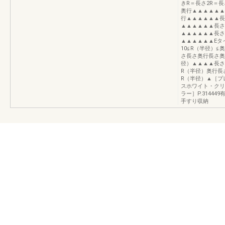
きR＝長さ2R＝
奥行▲▲▲▲▲▲
行▲▲▲▲▲▲長
▲▲▲▲▲▲長さ
▲▲▲▲▲▲長さ
▲▲▲▲▲▲Eタ
10≦R（半径）≦
さ長さ奥行長さ奥
径）▲▲▲▲長さ
R（半径）奥行長
R（半径）▲［プ
スホワイト・クリ
ラー］P.3144
手すり収納