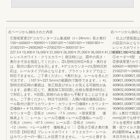
左ページから抽出された内容
右ページから抽出
①形状変更2デコカウンターゴム集成材（t＝24mm）長さ奥行
・仕上げ塗装面は
150〜600601〜900901〜12001201〜15001501〜18001801〜
の設定のみとなり
21002101〜24002401〜27002701〜3000107.5〜
レシャスホワイト
227.5￥10,400￥16,000￥21,000￥26,000￥31,000￥36,000￥41,000￥47,000￥52,
範囲について］集
レシャスホワイト・クリエカラー］発注時には、図中の長さ・
①オーダーⅡ型 
奥行き寸法を指定してください。②L型特注対応※長さ・奥行き
②形状変更1カウ
は、取付け面の寸法を示します。※デコカウンターのL型特注対
600601〜900901
応は、レールタイプのみとなります。ブラケットタイプではご
21002101〜2400
対応できません。ご了承ください。※奥行きは、レールを含んだ
200¥14,000¥21,0
寸法です。（107.5〜227.5mmの範囲内で製作できます。）※L
300¥21,000¥29,0
型特注対応時の裏面は、加工部及びボルトが見える可能性があ
400¥26,000¥38,0
ります。必要に応じて、裏面加工部目隠し仕様を限度外特注に
500¥32,000¥48,0
て対応します。※目隠し部材のみを後から手配することはできま
600¥38,000¥58,0
せん。ご了承ください。特注寸法対応：入隅の場合価格設定レ
700¥45,000¥67,0
ール取付け面デコカウンター：カウンター①価格※＋カウンター
800¥51,000¥77,0
②価格※＋￥15,000カウンター①：①長さ（mm）−7.5（mm）
900¥58,000¥87,0
カウンター②：②長さ（mm）−7.5（mm）⇒形状変更 価
径）≦奥行で指定
格表より〔〕レール：レール①価格＋レール②価格レール①：
mm以外でも特寸
①長さ（mm）−47.5（mm）レール②：②長さ（mm）
グルを使用する際
−12（mm）⇒レール特寸 価格表より〔〕②長さ①長さ奥行奥
菌・抗ウイルス加
行①②【対応色】プレシャスホワイト・クリエカラー・レール
約2週間30▲▲
はカウンターの一面にしか設置できません。・レールと接する
木目方向を示しま