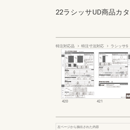
22ラシッサUD商品カタログ 
特注対応品
特注寸法対応
ラシッサS
420
421
左ページから抽出された内容