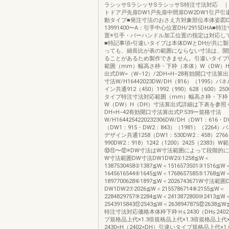
ラシッサSラシッサSラシッサS特注寸法対応 
トドア戸先扉DW1戸先扉中間扉DW2DW1引戸引
動タイプ■発注寸法のおさえ方対象部位本体姿図
13991400〜A：引手中心位置DH/2915DHA■
置※引手・バーハンドル加工位置の指定は対応し
■特記事項◦引違いタイプは本体DWとDHが共に
っても、細長比が表の範囲にならない寸法は、開
ることがあるため製作できません。引違いタイプ
範囲（mm）幅高さ枠・下枠（本体）W（DW）H
出式DW=（W−12）/2DH=H−28有効開口寸法算出
寸法W/H16442023DW/DH（816）（1995）
イン共通912（450）1992（990）628（600）25
タイプ特注寸法対応範囲（mm）幅高さ枠・下枠
W（DW）H（DH）寸法算出式詳細は下表を参照
DH=H−42有効開口寸法算出式P.539ー規格寸法
W/H1644254220232306DW/DH（DW1：616・
（DW1：915・DW2：843）（1981）（2264
デザイン共通1258（DW1：530DW2：458）276
990DW2：918）1242（1200）2425（2383
⑩⑪〜⑫※DW寸法はW寸法範囲によって段階的
W寸法範囲DW寸法DW1DW2①1258≦W＜
1387530458②1387≦W＜1516573501③1516≦W
1645616544④1645≦W＜1768657585⑤1768≦W
1897700628⑥1897≦W＜2026743671W寸法範
DW1DW2⑦2026≦W＜2155786714⑧2155≦W＜
2284829757⑨2284≦W＜2413872800⑩2413≦W
2543915843⑪2543≦W＜2638947875⑫2638≦W≦
特注寸法対応価格本体枠下枠Ｈ≦2430（DH≦240
プ規格品上代×1.3倍規格品上代×1.3倍規格品上代×
2430<H（2402<DH）引違いタイプ規格品上代×