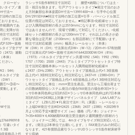
｜ クローゼッ
ラシッサS造作材特注寸法対応 ｜ 腰壁※納期については土・
違いタイプ／連
日・祝日を除きます。引戸アウトセットタイプ■発注寸法のおさ
DH寸法〜
え方対象部位本体姿図DH寸法〜13991400〜A：引手中心位置
特注寸法時の加工位
DH/2915DHA■特注寸法時の加工位置※引手・バーハンドル加工
ておりません。
位置の指定は対応しておりません。■特記事項◦化粧縁セットお
製作範囲内であ
よび入隅用縦部材の長さは2510mmになります。特注寸法対応
閉に支障が出
ではありませんので、現場で切断して対応してください。◦化粧
特注寸法対応
縁セットの横部材の長さは1200mmです。それ以上の長さが必
（DH）寸法算
要な場合は定尺材（2100mm）を部品部材にて手配願います。
式P.539ー規格
特注寸法対応範囲（mm）幅高さレールセット（本体）
パネルタイプ全デザ
W（DW）H（DH）寸法算出式DW=（W−12）/2DH=H−57有効開
00（2472）連動
口寸法算出式P.540ー規格寸法W/H16442030DW/DH（816）
（本体）
（1973）パネルタイプ全デザイン共通1092（540）1992（990）
ください。
1757（1700）2500（2443）アルミタイプアウトセットタイプ特
注寸法対応価格本体レールセット入隅用縦部材化粧縁Ｈ
DW2：544）
≦2437（DH≦2380）アウトセットタイプ規格品上代×1.3倍規格
）パネルタイプ全
品上代×1.3倍特注対応なし特注対応なし2437<H（2380<DH）ア
6（DW1：
ウトセットタイプ規格品上代×1.6倍規格品上代×1.3倍特注対応な
）W範囲①〜③④〜
し特注対応なし単位：mm※受注生産品。受注から工場出荷まで
に変動します。
の日数納期部位システム発注の場合FAX発注の場合枠3日※ラシ
ッサD本体同色枠は5日約5日※ラシッサD本体同色枠は約7日本体
＜
3日約5日※H2438以上対象デザインパネルタイプ LAA/LABアル
＜
ミタイプ LZB/LZD▼FL発注寸法H：FL（床面）～レールセッ
囲DW寸法
ト上端DW発注寸法WDH2425（2368）2437（2380）※2023年9
月より対応予定※腰壁サイズ（㎜）価格（円／本）ジョイナー
＜
7×35×4000￥4,400納期FAX発注受注後約２週間腰壁の部材のう
2766990918
ち、ジョイナーに関しては、4mタイプをサイズ特注対応いたし
2）引違いタイ
ます｡（発注は2本単位でお願いします。）FAX発注のみの対応に
1.3倍
なります。421有償部品索引ラシッサUDラシッサS造作材床材手
1.6倍規格品上代
すり収納