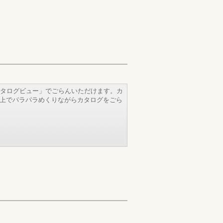
タログビュー」でごらんいただけます。カ
b上でパラパラめくりながらカタログをごら