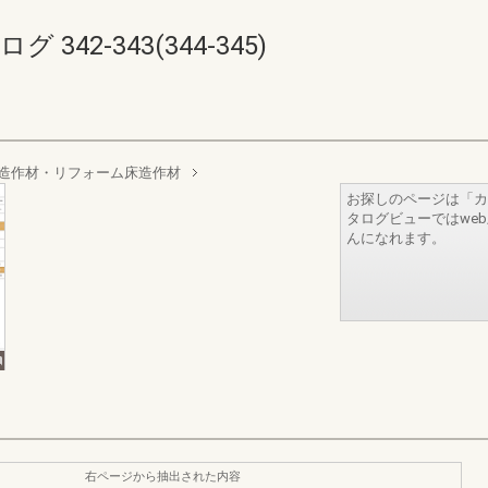
342-343(344-345)
床造作材・リフォーム床造作材
お探しのページは「カ
タログビューではwe
んになれます。
右ページから抽出された内容