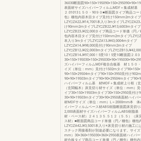
36030断面図90×150×195090×150×295090×90×19
表面材サイズハイパーフィルムMDF＋集成材基
２.01013１５０・90９０■断面図タイプ商品コ
包）梱包内容木目タイプ見付け150mm2mタイプ
LZY□ZA22J¥14,7001本入り3mタイプLZY□ZA23J
け90mm2mタイプLZY□ZB22J¥13,6003mタイプ
LZY□ZB23J¥22,000タイプ商品コード単価（
包内容木目タイプ見付け150mm2mタイプLZY□ZA12
本入り3mタイプLZY□ZA13J¥43,0004mタイプ
LZY□ZA14J¥98,000見付け90mm2mタイプ
LZY□ZB12J¥22,0003mタイプLZY□ZB13J¥42,
LZY□ZB14J¥97,000！5受10！5受10断面図２
30×150×195030×150×295030×90×195030×90
ズハイパーフィルムMDF複合合板基 材１５０・
イズ（単位：mm）見付け1502mタイプ90×150×
90×150×29504mタイプ90×150×3950見付け90
90×90×19503mタイプ90×90×29504mタイプ90×
ハイパーフィルム基 材MDF＋集成材上り框（
（玄関幅木）床見切り材サイズ（単位：mm）見付
イプ30×150×19503mタイプ30×150×2950見付
30×90×19503mタイプ30×90×2950表面材
材MDFサイズ（単位：mm）L＝2000mm本 体
イパーフィルムベース材ABS樹脂断面図床見切り
2,000表面材サイズハイパーフィルムABS樹脂
材・ベース材）２４１３５.５１２（５.５）（床
ス材）■断面図商品コード単価（円／梱包）梱包
LZY□ZA42J¥3,5001本入り※床見切り材の施
スチック用接着剤が別途必要になります。サイズ
mm）30×360×195030×360×2950表面材ハ
材合板タイプ商品コード単価（円／梱包）梱包内