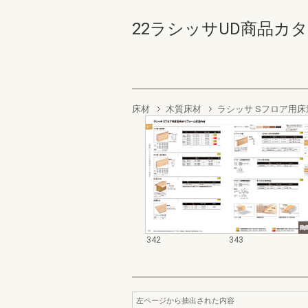
22ラシッサUD商品カタログ 
床材
木質床材
ラシッサ Sフロア用
342
343
左ページから抽出された内容