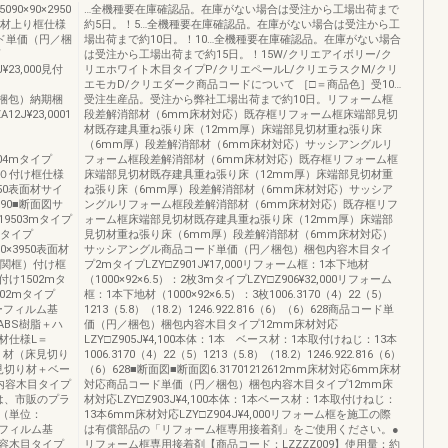
5090×90×2950
…全機種要在庫確認品。在庫がない場合は受注から工場出荷まで
 材上り框仕様
約5日。！5…全機種要在庫確認品。在庫がない場合は受注から工
ード単価（円／梱
場出荷まで約10日。！10…全機種要在庫確認品。在庫がない場合
は受注から工場出荷まで約15日。！15W/クリエアイボリー/ク
¥23,000見付
リエホワイト木目タイプP/クリエペールL/クリエラスクM/クリ
エモカD/クリエダーク商品コードについて ［□＝商品色］受10…
円／梱包）納期梱
受注生産品。受注から弊社工場出荷まで約10日。リフォーム框
J¥23,0001
段差解消部材（6mm床材対応）既存框リフォーム框床端部見切
材既存建具重ね張り床（12mm厚）床端部見切材重ね張り床
（6mm厚）段差解消部材（6mm床材対応）サッシアングルリ
0004mタイプ
フォーム框段差解消部材（6mm床材対応）既存框リフォーム框
.0３０付け框仕様
床端部見切材既存建具重ね張り床（12mm厚）床端部見切材重
×2950表面材サイ
ね張り床（6mm厚）段差解消部材（6mm床材対応）サッシア
90■断面図サ
ングルリフォーム框段差解消部材（6mm床材対応）既存框リフ
19503mタイプ
ォーム框床端部見切材既存建具重ね張り床（12mm厚）床端部
2mタイプ
見切材重ね張り床（6mm厚）段差解消部材（6mm床材対応）
90×3950表面材
サッシアングル商品コード単価（円／梱包）梱包内容木目タイ
玄関框）付け框
プ2mタイプLZY□Z901J¥17,000リフォーム框：1本下地材
け1502mタ
（1000×92×6.5）：2枚3mタイプLZY□Z906¥32,000リフォーム
け902mタイプ
框：1本下地材（1000×92×6.5）：3枚1006.3170（4）22（5）
ハイパーフィルム基
1213（5.8）（18.2）1246.922.816（6）（6）628商品コード単
ABS樹脂＋ハ
価（円／梱包）梱包内容木目タイプ12mm床材対応
材仕様L＝
LZY□Z905J¥4,100本体：1本 ベース材：1本取付けねじ：13本
基 材（床見切り
1006.3170（4）22（5）1213（5.8）（18.2）1246.922.816（6）
見切り材＋ベー
（6）628■断面図■断面図6.31701212612mm床材対応6mm床材
内容木目タイプ
対応商品コード単価（円／梱包）梱包内容木目タイプ12mm床
工には、市販のプラ
材対応LZY□Z903J¥4,100本体：1本ベース材：1本取付けねじ：
（単位：
13本6mm床材対応LZY□Z904J¥4,000リフォーム框を施工の際
イパーフィルム基
は有償部品の「リフォーム框専用接着剤」をご使用ください。●
容木目タイプ
リフォーム框専用接着剤【商品コード：LZZZZ009】使用量：約