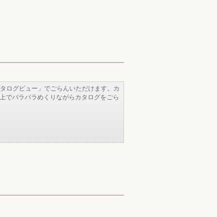
タログビュー」でごらんいただけます。カ
b上でパラパラめくりながらカタログをごら